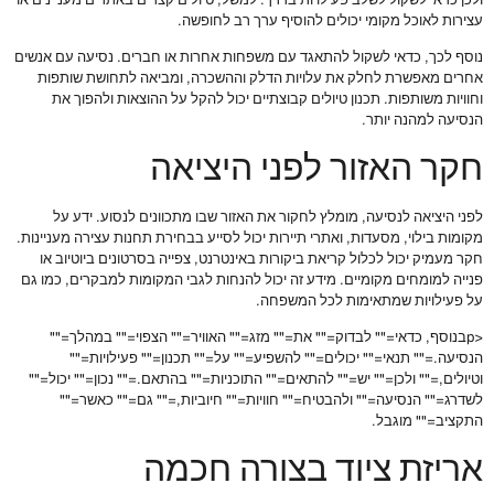
ולכן כדאי לשקול לשלב פעילויות בדרך. למשל, טיולים קצרים באתרים מעניינים או
עצירות לאוכל מקומי יכולים להוסיף ערך רב לחופשה.
נוסף לכך, כדאי לשקול להתאגד עם משפחות אחרות או חברים. נסיעה עם אנשים
אחרים מאפשרת לחלק את עלויות הדלק וההשכרה, ומביאה לתחושת שותפות
וחוויות משותפות. תכנון טיולים קבוצתיים יכול להקל על ההוצאות ולהפוך את
הנסיעה למהנה יותר.
חקר האזור לפני היציאה
לפני היציאה לנסיעה, מומלץ לחקור את האזור שבו מתכוונים לנסוע. ידע על
מקומות בילוי, מסעדות, ואתרי תיירות יכול לסייע בבחירת תחנות עצירה מעניינות.
חקר מעמיק יכול לכלול קריאת ביקורות באינטרנט, צפייה בסרטונים ביוטיוב או
פנייה למומחים מקומיים. מידע זה יכול להנחות לגבי המקומות למבקרים, כמו גם
על פעילויות שמתאימות לכל המשפחה.
<pבנוסף, כדאי="" לבדוק="" את="" מזג="" האוויר="" הצפוי="" במהלך=""
הנסיעה.="" תנאי="" יכולים="" להשפיע="" על="" תכנון="" פעילויות=""
וטיולים,="" ולכן="" יש="" להתאים="" התוכניות="" בהתאם.="" נכון="" יכול=""
לשדרג="" הנסיעה="" ולהבטיח="" חוויות="" חיוביות,="" גם="" כאשר=""
התקציב="" מוגבל.
אריזת ציוד בצורה חכמה