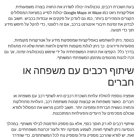
בעת השכרת רכבים, טכנולוגיה יכולה לשדרג את החוויה בצורה משמעותית.
אפליקציות ניווט כמו Waze או Google Maps יכולות לסייע במציאת המסלולים
הקצרים והמהירים ביותר, כמו גם לעדכן על פקקים או עבודות בכביש. חשוב גם
לבדוק את זמינות חיבורי אינטרנט ברכב, אם זה רלוונטי, כדי להקל על חיפוש מידע
תוך כדי תנועה.
בנוסף, ניתן להשתמש באפליקציות שמספקות מידע על אטרקציות מקומיות,
מסעדות ודירוגים. כך ניתן לגלות מקומות חדשים ולחוות חוויות שלא היו מתגלות
בדרך כלל. הקפיצו את החוויה המשפחתית על ידי שימוש בטכנולוגיה זמינה, אך גם
זכרו להנות מהנופים ומהזמן המשפחתי המשותף.
שיתוף רכבים עם משפחה או
חברים
אופציה נוספת להוזלת עלויות השכרת רכבים היא לשתף רכב עם משפחה או
חברים. כאשר משפחות או קבוצות קטנות משתפות רכב, העלויות מתחלקות
והחוויה נעשית חברתית ומזמינה יותר. חשוב לתכנן מראש את המסלול ולוודא
שכולם מסכימים על היעדים והפעילויות המתוכננות.
שיתוף רכבים לא רק חוסך כסף, אלא גם מספק הזדמנות לבילוי משותף. במהלך
הנסיעה ניתן לשתף חוויות, לשמוע מוסיקה יחד וליצור זכרונות משפחתיים. עם
זאת, יש לוודא שהרכב מספיק גדול ומספיק נוח לכל המשתתפים, כדי שהדרך