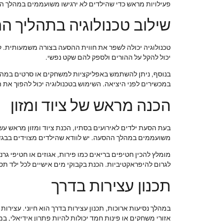
פעילויות מראש כדי שהילדים לא ירגישו משועממים במהלך ה
שילוב טכנולוגיה בתהליך 
טכנולוגיה יכולה לשפר את חווית ההסעה בצורה משמעותית. ק
יכול להקל על ההורים ולספק להם שקט נפשי.
בנוסף, ניתן להשתמש באפליקציות למשחקים או סרטים במהלך 
במכשירים לפני היציאה. השימוש בטכנולוגיה יכול להפוך את 
הכנה מראש של ציוד ומזון
בעת הסעת ילדים לאירועים בסתיו, הכנת ציוד ומזון מראש עשו
משועממים במהלך ההסעה. יש לוודא שהילדים מצוידים בבגדי
מומלץ להכין חטיפים בריאים כמו פירות, אגוזים או חטיפי ג
לגרום להיפראקטיביות. הכנת בקבוקי מים אישיים לכל ילד ת
תכנון עצירות בדרך
במהלך נסיעות ארוכות, תכנון עצירות בדרך הוא חיוני. עצי
אזורי משחקים או פינות חמד יכולות להיות פתרון אידיאלי, במ