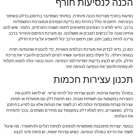
הכנה לנסיעות חורף
נסיעות בחורף מצריכות הכנה מיוחדת, במיוחד כשמדובר בחיסכון בדלק ובשיפור
הבטיחות. תחום זה כולל בחירות כמו בדיקת הצמיגים והמערכות החשמליות
ברכב. כדאי לוודא כי הצמיגים מתאימים לתנאי השטח החורפיים, כלומר, שיש להם
אחיזה טובה על כבישים רטובים או מושלגים. גם מערכת החימום והקירור ברכב
צריכה להיות במצב תקין, שכן חימום הרכב יכול להשפיע על צריכת הדלק.
כמו כן, כדאי לבדוק את מערכת הבלמים והאורות, כדי להבטיח שהנסיעה תהיה
בטוחה ויעילה. כל תקלה בזמן הנסיעה עשויה לגרום לעיכובים ולהגביר את צריכת
הדלק, ולכן יש לבצע בדיקות יסודיות לפני הנסיעה. הכנה נכונה יכולה למנוע תקלות
לא צפויות ולהפוך את הנסיעה לנעימה יותר.
תכנון עצירות חכמות
במהלך נסיעות ארוכות, תכנון עצירות יכול להיות קריטי. יש לדאוג לתכנן את
העצירות במקומות עם תשתיות טובות, כמו תחנות דלק עם מסעדות או חנויות.
עצירות קצרות וממוקדות יכולות לא רק לשפר את הנוחות אלא גם לסייע בחיסכון
בדלק. כשעוצרים, ניתן למלא דלק במקומות עם מחירים משתנים, ובכך להפחית
את העלויות.
בנוסף, עצירות מתוכננות מאפשרות לנוסעים למתוח רגליים ולהתאוורר, מה שיכול
לשפר את הריכוז במהלך הנסיעה. כשיש עצירות יזומות, יש פחות סיכוי לבצע