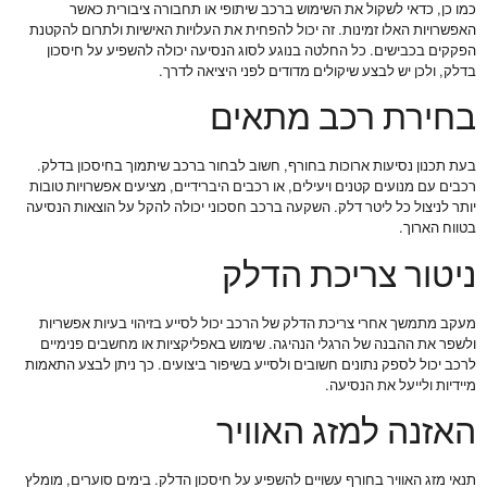
כמו כן, כדאי לשקול את השימוש ברכב שיתופי או תחבורה ציבורית כאשר
האפשרויות האלו זמינות. זה יכול להפחית את העלויות האישיות ולתרום להקטנת
הפקקים בכבישים. כל החלטה בנוגע לסוג הנסיעה יכולה להשפיע על חיסכון
בדלק, ולכן יש לבצע שיקולים מדודים לפני היציאה לדרך.
בחירת רכב מתאים
בעת תכנון נסיעות ארוכות בחורף, חשוב לבחור ברכב שיתמוך בחיסכון בדלק.
רכבים עם מנועים קטנים ויעילים, או רכבים היברידיים, מציעים אפשרויות טובות
יותר לניצול כל ליטר דלק. השקעה ברכב חסכוני יכולה להקל על הוצאות הנסיעה
בטווח הארוך.
ניטור צריכת הדלק
מעקב מתמשך אחרי צריכת הדלק של הרכב יכול לסייע בזיהוי בעיות אפשריות
ולשפר את ההבנה של הרגלי הנהיגה. שימוש באפליקציות או מחשבים פנימיים
לרכב יכול לספק נתונים חשובים ולסייע בשיפור ביצועים. כך ניתן לבצע התאמות
מיידיות ולייעל את הנסיעה.
האזנה למזג האוויר
תנאי מזג האוויר בחורף עשויים להשפיע על חיסכון הדלק. בימים סוערים, מומלץ