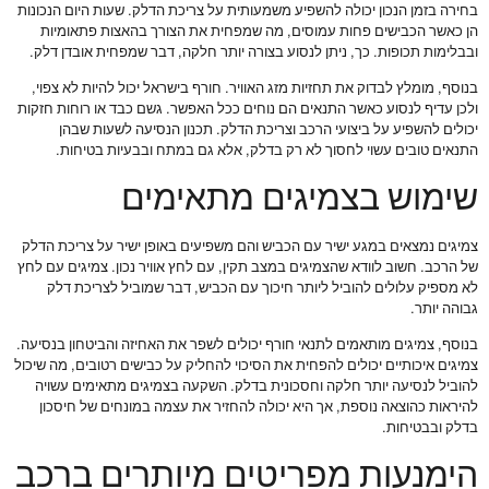
בחירה בזמן הנכון יכולה להשפיע משמעותית על צריכת הדלק. שעות היום הנכונות
הן כאשר הכבישים פחות עמוסים, מה שמפחית את הצורך בהאצות פתאומיות
ובבלימות תכופות. כך, ניתן לנסוע בצורה יותר חלקה, דבר שמפחית אובדן דלק.
בנוסף, מומלץ לבדוק את תחזיות מזג האוויר. חורף בישראל יכול להיות לא צפוי,
ולכן עדיף לנסוע כאשר התנאים הם נוחים ככל האפשר. גשם כבד או רוחות חזקות
יכולים להשפיע על ביצועי הרכב וצריכת הדלק. תכנון הנסיעה לשעות שבהן
התנאים טובים עשוי לחסוך לא רק בדלק, אלא גם במתח ובבעיות בטיחות.
שימוש בצמיגים מתאימים
צמיגים נמצאים במגע ישיר עם הכביש והם משפיעים באופן ישיר על צריכת הדלק
של הרכב. חשוב לוודא שהצמיגים במצב תקין, עם לחץ אוויר נכון. צמיגים עם לחץ
לא מספיק עלולים להוביל ליותר חיכוך עם הכביש, דבר שמוביל לצריכת דלק
גבוהה יותר.
בנוסף, צמיגים מותאמים לתנאי חורף יכולים לשפר את האחיזה והביטחון בנסיעה.
צמיגים איכותיים יכולים להפחית את הסיכוי להחליק על כבישים רטובים, מה שיכול
להוביל לנסיעה יותר חלקה וחסכונית בדלק. השקעה בצמיגים מתאימים עשויה
להיראות כהוצאה נוספת, אך היא יכולה להחזיר את עצמה במונחים של חיסכון
בדלק ובבטיחות.
הימנעות מפריטים מיותרים ברכב