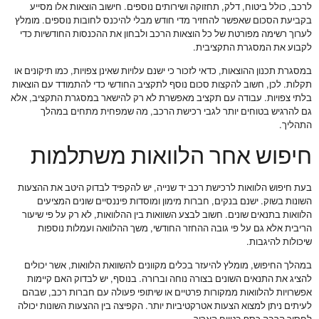
לרכב, כולל ביטוח, דלק, תחזוקה ושירותים נוספים. חישוב הוצאות אלו מסייע
בקביעת הסכום שאפשר להחזיר מדי חודש מבלי להיכנס לחובות נוספים. מומלץ
לערוך רשימה מפורטת של כל הוצאות הרכב ולבחון את ההכנסות החודשיות כדי
לקבוע את המסגרת התקציבית.
במסגרת תכנון ההוצאות, כדאי לזכור כי ישנם עלויות שאינן צפויות, כמו תיקונים או
תקלות. לכן, חשוב להקצות סכום נוסף לתקציב החודשי כדי להתמודד עם הוצאות
בלתי צפויות. עבודה עם תקציב מאפשרת לא רק להישאר במסגרת התקציב, אלא
גם להרגיש בטוחים יותר לגבי רכישת הרכב, מה שמפחית מתחים במהלך
התהליך.
חיפוש אחר הלוואות משתלמות
בעת חיפוש הלוואות לרכישת רכב יד שנייה, יש להקפיד לבדוק היטב את ההצעות
השונות בשוק. ישנם בנקים, חברות מימון ומוסדות פיננסיים שונים המציעים
הלוואות בתנאים שונים. חשוב לבצע השוואות בין ההלוואות, לא רק על פי שיעור
הריבית אלא גם על פי גובה ההחזר החודשי, משך ההלוואה ועמלות נוספות
שיכולות להיגבות.
במהלך החיפוש, מומלץ להיעזר בכלים מקוונים להשוואת הלוואות, אשר יכולים
להציג את התנאים השונים בצורה נוחה וברורה. בנוסף, יש לבדוק האם קיימות
אפשרויות להלוואות ממקורות פרטיים או שיתופי פעולה עם חברות רכב, שבהם
לעיתים ניתן למצוא הצעות אטרקטיביות יותר. הקפיצה בין ההצעות השונות יכולה