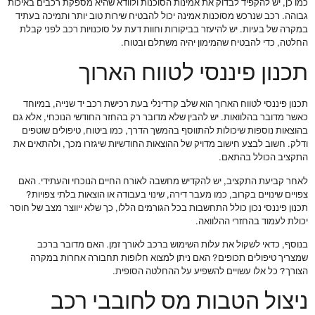
כמו כן, יש להקפיד לבדוק את אמינות הסוכנות ולוודא שהיא מספקת רכבים באיכות
גבוהה. רכב שנרכש מסוכנות אמינה יכול להבטיח שירות טוב יותר ותמיכה בעתיד
במקרה של בעיות. יש להיעזר בביקורות וחוות דעת על סוכנויות רכב לפני קבלת
החלטה, כדי להבטיח שהמימון יהיה משתלם ובטוח.
תכנון פיננסי לטווח הארוך
תכנון פיננסי לטווח הארוך הוא שלב קרדינלי בעת רכישת רכב יד שנייה, במיוחד
כאשר מדובר בהלוואות. יש להבין שלא מדובר רק בהחזר החודשי הנוכחי, אלא גם
בהוצאות נוספות שיכולות להתווסף בהמשך הדרך, כמו ביטוח, טיפולים שוטפים
ודלק. חשוב לבצע חישוב מדויק של ההוצאות החודשיות שיגזרו מכך, ולהתאים את
התקציב הכולל בהתאם.
לאחר קביעת התקציב, יש להקדיש מחשבה לאורח החיים הנוכחי והעתידי. האם
צפויים שינויים בקרוב, כמו מעבר דירה, שינוי בעבודה או הוצאות בלתי צפויות?
תכנון פיננסי נכון כולל התחשבות בכל הגורמים הללו, כך שלא ייווצר מצב של חוסר
יכולת לעמוד בהחזרי ההלוואה.
בנוסף, כדאי לשקול את עלות השימוש ברכב לאורך זמן. האם מדובר ברכב
שמצריך טיפולים תכופים? האם ניתן למצוא חלופות תחבורה אחרות במקרה
הצורך? כל אלו עשויים להשפיע על ההחלטה הסופית.
ניצול הטבות מס לחובבי רכב