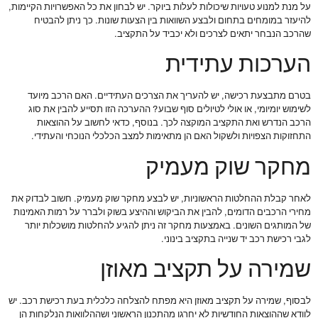
על מנת למנוע טעויות שיכולות לעלות ביוקר. יש לבחון את כל האפשרויות הקיימות,
להיעזר במומחים בתחום ולבצע השוואות בין הצעות שונות. כך ניתן להבטיח
שהרכב הנבחר יתאים לצרכים ולא יכביד על התקציב.
הערכות עתידית
בטרם מתבצעת רכישה, יש להעריך את הצרכים העתידיים. האם הרכב מיועד
לשימוש יומיומי, או אולי לטיולים סוף שבוע? ההערכה הזו תסייע להבין את סוג
הרכב הנדרש ואת התקציב המוקצה לכך. בנוסף, כדאי לחשוב על ההוצאות
התחזוקות הצפויות ולשקול האם הן מתאימות למצב הכלכלי הנוכחי והעתידי.
מחקר שוק מעמיק
לאחר קבלת ההחלטות הראשוניות, יש לבצע מחקר שוק מעמיק. חשוב לבדוק את
מחירי הרכבים הדומים, להבין את הביקוש וההיצע בשוק ולברר על רמות האמינות
של המותגים השונים. באמצעות מחקר זה ניתן להגיע להחלטות מושכלות יותר
לגבי רכישת רכב יד שנייה בתקציב בינוני.
שמירה על תקציב מאוזן
לבסוף, שמירה על תקציב מאוזן היא מפתח להצלחה כלכלית בעת רכישת רכב. יש
לוודא שההוצאות החודשיות לא יחרגו מהתכנון הראשוני ושההלוואות הנלקחות הן