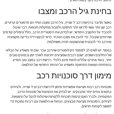
לחסוך הרבה כסף בטווח הארוך.
בחינת גיל הרכב ומצבו
כאשר מדובר ברכישת רכב יד שנייה, גיל הרכב ומצבו הפיזי הם פרמטרים קריטיים.
רכב ישן יותר עשוי לדרוש יותר תחזוקה ולסבול מתקלות תכופות, דבר שיכול
להכביד על התקציב החודשי. יש לבדוק את היסטוריית הרכב, כולל טיפולים קודמים
ושירותים שקיבל, כדי להבין את מצבו הנוכחי. כדאי לבקש דו"ח בדיקה מקצועית
מהרכב כדי להבטיח שההשקעה תהיה משתלמת.
בנוסף, יש לשים לב למספר הקילומטרים שהרכב עבר, שכן זה משפיע על הבלאי
של החלקים השונים. ישנם רכבים שמציעים יתרונות לאורך זמן וביצועים טובים
יותר, בעוד אחרים עלולים להוות סיכון כלכלי. רכישת רכב במצב טוב תסייע
בהפחתת הוצאות התחזוקה ותשפיע על ההחזר החודשי של ההלוואה.
מימון דרך סוכנויות רכב
סוכנויות רכב רבות מציעות אפשרויות מימון לרכישת רכבים יד שנייה, ולעיתים
בתנאים נוחים יותר מהבנקים. יש לבדוק את ההצעות של סוכנויות הרכב
המקומיות, ולברר האם קיימות תוכניות ללקוחות שיכולות להקל על ההוצאות.
לעיתים, הסוכנויות מציעות מבצעים, הנחות או הלוואות עם ריביות נמוכות כדי
למשוך לקוחות חדשים.