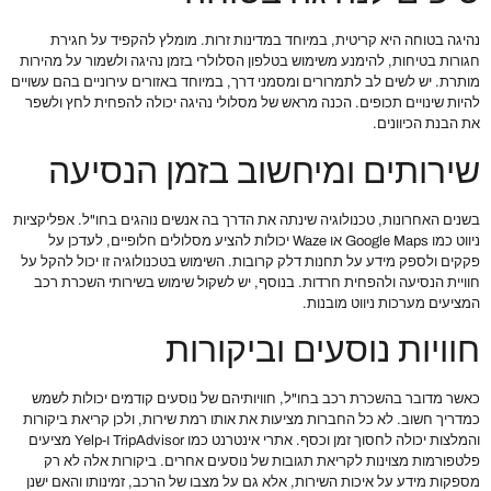
נהיגה בטוחה היא קריטית, במיוחד במדינות זרות. מומלץ להקפיד על חגירת
חגורות בטיחות, להימנע משימוש בטלפון הסלולרי בזמן נהיגה ולשמור על מהירות
מותרת. יש לשים לב לתמרורים ומסמני דרך, במיוחד באזורים עירוניים בהם עשויים
להיות שינויים תכופים. הכנה מראש של מסלולי נהיגה יכולה להפחית לחץ ולשפר
את הבנת הכיוונים.
שירותים ומיחשוב בזמן הנסיעה
בשנים האחרונות, טכנולוגיה שינתה את הדרך בה אנשים נוהגים בחו"ל. אפליקציות
ניווט כמו Google Maps או Waze יכולות להציע מסלולים חלופיים, לעדכן על
פקקים ולספק מידע על תחנות דלק קרובות. השימוש בטכנולוגיה זו יכול להקל על
חוויית הנסיעה ולהפחית חרדות. בנוסף, יש לשקול שימוש בשירותי השכרת רכב
המציעים מערכות ניווט מובנות.
חוויות נוסעים וביקורות
כאשר מדובר בהשכרת רכב בחו"ל, חוויותיהם של נוסעים קודמים יכולות לשמש
כמדריך חשוב. לא כל החברות מציעות את אותו רמת שירות, ולכן קריאת ביקורות
והמלצות יכולה לחסוך זמן וכסף. אתרי אינטרנט כמו TripAdvisor ו-Yelp מציעים
פלטפורמות מצוינות לקריאת תגובות של נוסעים אחרים. ביקורות אלה לא רק
מספקות מידע על איכות השירות, אלא גם על מצבו של הרכב, זמינותו והאם ישנן