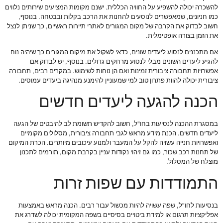
להשכרה יכולה להשפיע על החוויה הכללית. ישנם מקומות המציעים שירותים נלווים
כמו חניונים, שמאפשרים לנוסעים להחנות את הרכב בקלות ובבטחה. בנוסף,
חשוב לבדוק את הקרבה של מקום המגורים לאתרי תיירות ראשיים, כך שניתן לנצל
את הזמן בצורה אופטימלית.
אם מתכננים לנסוע ליעדים שונים, כדאי לשקול את מיקום המגורים כך שיהיה נוח
להגיע ליעדים השונים מבלי לנסוע מרחקים גדולים. בנוסף, יש לבדוק אם
אפשרויות תחבורה ציבורית זמינות ואם הן נוחות לשימוש. במקרים רבים, תחבורה
ציבורית יכולה להוות פתרון טוב למי שמעוניין להימנע מנהיגה ביעדים עמוסים.
הכנה להגעה ליעדים חדשים
במסגרת ההכנה לנסיעות בחו"ל, חשוב להקדיש תשומת לב להיבטים של הגעה
ליעדים חדשים. הכנת מידע מראש לגבי תחבורה ציבורית, מסלולים מקומיים
ואפשרויות חנייה עשויה להקל על המעבר ולמנוע עיכובים מיותרים. הכרת המיקום
של תחנות רכב שכור, כמו גם זיהוי נקודות עניין בקרבת מקום, תורמים לתכנון
מוצלח של המסלול.
התמודדות עם שפות זרות
בנסיעות לחו"ל, שפה עשויה להיות מכשול עבור רבים. הכנה מראש באמצעות
אפליקציות תרגום או למידת ביטויים בסיסיים בשפה המקומית יכולה לשדרג את