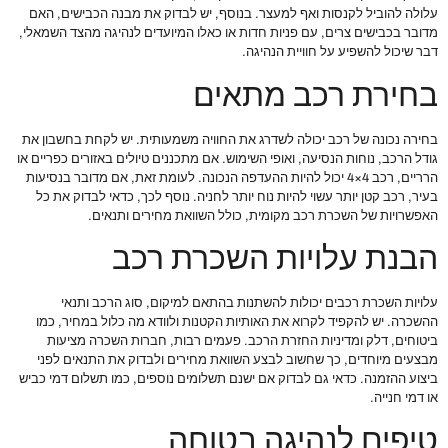
עלולה להוביל לקנסות ואף למעצר. בנוסף, יש לבדוק את מבנה הכבישים, האם
מדובר בכבישים צרים, עם פניות חדות או כאלו המיועדים לנהיגה מהצד השמאלי,
דבר שיכול להשפיע על חוויית הנהיגה.
בחירת רכב מתאים
בחירה נכונה של רכב יכולה לשדרג את החוויה משמעותית. יש לקחת בחשבון את
גודל הרכב, נוחות הנסיעה, ואופי השימוש. אם מתכננים טיולים באזורים כפריים או
הרריים, רכב 4×4 יכול להיות ההעדפה הנכונה. לעומת זאת, אם מדובר בנסיעות
בעיר, רכב קטן יותר עשוי להיות נוח יותר לחניה. נוסף לכך, כדאי לבדוק את כל
האפשרויות של השכרת רכב מקומית, כולל השוואת מחירים ותנאים.
הבנת עלויות השכרת רכב
עלויות השכרת רכבים יכולות להשתנות בהתאם למיקום, סוג הרכב ותנאי
ההשכרה. יש להקפיד לקרוא את האותיות הקטנות ולוודא מה כלול במחיר, כמו
ביטוחים, דלק ומדיניות החזרת הרכב. פעמים רבות, חברות השכרה מציעות
מבצעים מיוחדים, כך שחשוב לבצע השוואת מחירים ולבדוק את התנאים לפני
ביצוע ההזמנה. כדאי גם לבדוק אם ישנם תשלומים נוספים, כמו תשלום דמי כביש
או דמי חנייה.
טיפים לנהיגה בטוחה