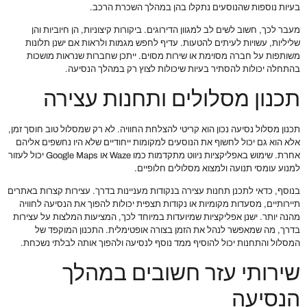
בעיות נוספות שהנוסעים נתקלו בהן במהלך השכרת הרכב.
מעבר לכך, חשוב לשים לב למגוון הדירוגים. ביקורות קיצוניות, הן חיוביות והן
שליליות, עשויות לעיתים להטעות. עדיף לחפש מגמות ולראות אם ישנן תלונות
משותפות על חברה מסוימת או שירות מסוים. ייתכן שחברות שנראות מושכות
בהתחלה יכולות להסתיר בעיות שיכולות לצוץ רק במהלך הנסיעה.
תכנון מסלולים ותחנות עצירה
תכנון מסלול נסיעה נכון הוא קריטי להצלחת החוויה. לא רק שמסלול טוב חוסך זמן,
אלא הוא גם יכול לחשוף את הנוסעים למקומות ייחודיים שלא היו נחשפים אליהם
אחרת. שימוש באפליקציות ניווט מתקדמות כמו Waze או Google Maps יכול לעזור
למנוע עומסי תנועה ולמצוא מסלולים חלופיים.
בנוסף, כדאי לתכנן תחנות עצירה בנקודות מעניינות בדרך. עצירות קצרות באתרים
תיירותיים, מסעדות מקומיות או נקודות תצפית יכולות להפוך את הנסיעה לחוויה
מהנה יותר. ישנן אפליקציות שמיועדות במיוחד לכך, המציעות המלצות על עצירות
בדרך, מה שמאפשר לנהל את הזמן בצורה אופטימלית. התכנון המוקפד של
המסלול והתחנות יכול להוסיף ממד נוסף לנסיעה ולהפוך אותה לבלתי נשכחת.
שירותי עזר חשובים במהלך
הנסיעה