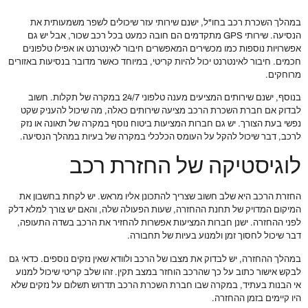
במהלך השכרת רכב בחו"ל, ישנם שירותי עזר שיכולים לשפר משמעותית את
הנסיעה. שירותי GPS מתקדמים הם חובה כמעט בכל רכב שכור, אבל יש גם
אפשרויות נוספות כמו מכשירים המאפשרים חיבור לאינטרנט או אפילו טלפונים
חכמים. חיבור לאינטרנט יכול להיות קריטי, במיוחד כאשר מדובר בנסיעות באזורים
מרוחקים.
בנוסף, ישנם שירותים המציעים מענה טלפוני 24/7 במקרה של תקלות. חשוב
לבדוק אם חברת השכרת הרכב מציעה שירותים כאלה, מה שיכול להעניק שקט
נפשי בעת הצורך. יש גם חברות המציעות ביטוח נוסף במקרה של תאונה או נזק
לרכב, דבר שיכול להקל על העומס הכלכלי במקרה של בעיות במהלך הנסיעה.
לוגיסטיקה של החזרת רכב
החזרת הרכב היא שלב חשוב שצריך להתכונן אליו מראש. יש לקחת בחשבון את
המיקום המדויק של תחנת ההחזרה, שעות הפעולה שלה, והאם יש צורך למלא דלק
לפני ההחזרה. ישנן חברות המציעות אפשרות להחזיר את הרכב בשדה התעופה,
דבר שיכול לחסוך זמן ולמנוע בעיות של תחבורה.
במהלך ההחזרה, יש לבדוק את מצבו של הרכב ולוודא שאין נזקים נוספים. כדאי גם
לבקש אישור כתוב על כך שהרכב הוחזר במצב תקין. זהו שלב קריטי שיכול למנוע
אי הבנות בעתיד, במקרה שבו חברת השכרת הרכב תדרוש תשלום על נזקים שלא
היו קיימים בזמן ההחזרה.