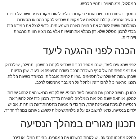
המסלול, מזג האוויר, ותנאי הכביש.
בנוסף, רשתות חברתיות ואתרי ביקורות יכולים להוות מקור מידע חשוב על חוויות
נוסעים אחרים. קבלת המלצות על מקומות שכדאי לבקר בהם או מסעדות
מומלצות עשויה לשדרג את החוויה בצורה משמעותית. כדאי לנצל את המידע הזה
בכדי לתכנן מסלול שלא רק ממלא את הציפיות אלא גם מציע חוויות מרגשות
וייחודיות.
הכנה לפני ההגעה ליעד
לפני שמגיעים ליעד, ישנם מספר דברים שכדאי לקחת בחשבון. תחילה, יש לבדוק
את זמני הפתיחה של סניף השכרת הרכב בשדה התעופה או בעיר. ישנן מדינות
שבהן שעות הפעולה של הסניפים עשויות להיות מוגבלות, במיוחד בשעות הלילה.
תכנון מראש יכול לחסוך זמן ולהקל על המעבר מהמטוס לרכב.
כמו כן, חשוב לתכנן את ההגעה ליעד הסופי. יש לקבוע מראש האם לנהוג ישירות
למלון, או האם ישנם מקומות מומלצים לעצירה בדרך. תכנון כזה יכול להפוך את
הנסיעה לנעימה ומעניינת יותר, תוך כדי הימנעות מהסחות דעת מיותרות. אם יש
ילדים בנסיעה, כדאי לחשוב גם על פעילויות שיכולות לשעשע אותם במהלך הדרך.
תכנון מגורים במהלך הנסיעה
כחלק מתכנון הנסיעה, יש לקחת בחשבון את המגורים. בחירת המלון או דירה