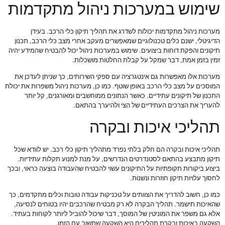
שימוש במערכות ניהול מתקדמות
מערכות ניהול מתקדמות יכולות לשדרג את תהליך תיקון כלי הרכב. בעידן
הדיגיטלי, ישנם כלים טכנולוגיים שמאפשרים מעקב אחרי מצב כלי הרכב, תכנון
תיקונים והפקת דוחות ביצועים. שימוש במערכות ניהול יכול להבטיח שהמידע יהיה
זמין בזמן אמת, דבר שמקל על קבלת החלטות מושכלות.
מערכות אלו מאפשרות גם אינטגרציה עם ספקי השירותים, כך שניתן לעדכן את
המוסכים על מצב כלי הרכב באופן שוטף. כמו כן, מערכות ניהול משפרות את יכולת
התכנון של תיקונים עתידיים. כאשר הנתונים ממוחשבים ומאורגנים, קל יותר
להעריך את הצרכים העתידיים של הצי ולהיערך בהתאם.
תהליכי איכות ובקרה
תהליכי איכות ובקרה הם חלק בלתי נפרד מתהליך תיקון כלי רכב. יש לוודא שכל
תיקון מתבצע בהתאם לסטנדרטים הנדרשים, על מנת למנוע תקלות עתידיות.
ביצוע ביקורות תקופתיות על התיקונים עשוי להבטיח שהעבודה בוצעה כראוי, ובכך
לחסוך עלויות תיקון חוזרות ונשנות.
כמו כן, חשוב להדריך את הצוותים על טכניקות עבודה טובות וכלים מתקדמים, כך
שהאיכות תישמר. תהליך הבקרה לא רק מבטיח שהרכבים יהיו בטוחים לנסיעה,
אלא גם משפר את המוניטין של המוסך, דבר שיכול להוביל ליותר לקוחות בעתיד.
השקעה באיכות ובקרת תהליכים היא השקעה שתשוב עם הזמן.