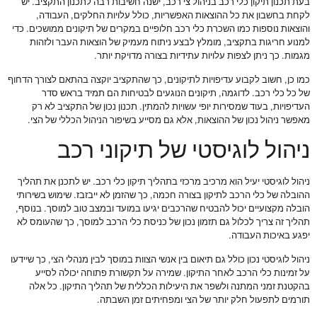
בעת תכנון תיקון כלי רכב בניהול צי רכב, ישנה חשיבות רבה לתכנון התקציב. יש
לקחת בחשבון את כל ההוצאות האפשריות, כולל עלויות החלקים, העבודה,
והוצאות נוספות כמו השכרת כלי רכב חלופיים במקרים של תיקונים ממושכים. כדי
למנוע חריגות בתקציב, מומלץ לבצע ניתוח מעמיק של הוצאות העבר ולזהות
מגמות. כך ניתן לצפות עלויות עתידיות בצורה מדויקת יותר.
כמו כן, חשוב לקבוע עדיפויות לתיקונים, כך שהתקציב יוקצה בהתאם לצורך הדחוף
של כל כלי רכב. לדוגמה, תיקונים הנוגעים לבטיחות הם תמיד בראש סדר
העדיפויות, בעוד שמסירות יופי עשויות להמתין. תכנון נכון של התקציב לא רק
מאפשר ניהול נכון של ההוצאות, אלא גם מסייע בשיפור הניהול הכללי של הצי.
ניהול לוגיסטי של תיקוני רכב
ניהול לוגיסטי יעיל הוא מרכיב מרכזי בתהליך תיקון כלי רכב. יש לתכנן את תהליך
ההובלה של כלי הרכב לתיקון בצורה חכמה, כך שהזמן לא ייבזבז. שימוש בשירותי
הובלה מקצועיים יכול להבטיח שהרכבים יגיעו במועד ובמצב טוב למוסך. בנוסף,
תהליך זה צריך לכלול גם תזמון נכון של כניסת כלי הרכב למוסך, כך שהעומס לא
יפגע באיכות העבודה.
ניהול לוגיסטי נכון כולל גם תיאום בין אנשי הצוות במוסך לבין מנהלי הצי, כך שיידעו
על זמינות כלי הרכב לאחר התיקון. שמירה על תקשורת פתוחה יכולה לסייע
בהקטנת זמני המתנה ולשפר את היעילות הכללית של תהליך התיקון. כל אלה
תורמים לתפעול חלק יותר של הצי ומפחיתים זמן השבתה.