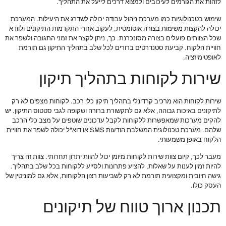
לזהות את הגורמים לעיכובים ולמצוא דרכים לייעל את התהליך.
שימוש בטכנולוגיות כמו מערכת ניהול עבודה יכולה לשדרג את היעילות. המערכת
יכולה להקצות משימות בצורה אוטומטית, לעקוב אחרי התקדמות התיקונים ולוודא
שכל הצוותים פועלים בצורה מסונכרנת. כך, ניתן לקצר את זמני התגובה ולשפר את
חוויית הלקוח. קביעת סטנדרטים ברורים לכל שלב בתהליך התיקון גם תורמת
לאופטימיזציה.
שירות לקוחות בתהליך תיקון
שירות לקוחות הוא מרכיב קרדינלי בתהליך תיקון כלי רכב. לקוחות מצפים לא רק
לתיקונים באיכות גבוהה, אלא גם לתקשורת ברורה ושקופה לגבי סטטוס התיקון. יש
להקים מערכות שמאפשרות ללקוחות לקבל עדכונים שוטפים על מצב כלי הרכב
שלהם. מערכת טכנולוגית המשלבת הודעות SMS או דוא"ל יכולה לשפר את חוויית
הלקוח באופן משמעותי.
מעבר לכך, קיום צוות שירות לקוחות מיומן יכול להוות יתרון תחרותי. צוות זה צריך
להיות זמין לענות על שאלות, להציע פתרונות ולסייע ללקוחות בכל שלב בתהליך.
גישה חיובית ומקצועית תורמת לא רק לשביעות רצון הלקוחות, אלא גם למוניטין של
העסק כולו.
תכנון ארוך טווח של תיקונים