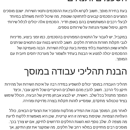
בעת בחירת מוסך, חשוב לקרוא ולהבין את ההסכמים ותנאי השירות. ישנם מוסכים
המציעים הסכמים קבועים לתחזוקה שוטפת, מה שיכול להיות משתלם במיוחד
לבעלי רכבים המשתמשים בהם באופן תדיר. הסכמים אלה יכולים לכלול שירותי
תיקון, טיפול שוטף והנחות על שירותים נוספים.
במקביל, יש לעבור על התנאים המפורטים בהסכמים, כמו זמני ביצוע, מדיניות
לגבי תקלות חוזרות והחזרת חלקים. חשוב להרגיש בטוח עם התנאים שניתנים
ולוודא שאין הפתעות בלתי צפויות בעת קבלת השירות. הבנה מעמיקה של
ההסכמים יכולה למנוע אי הבנות בעתיד ולשמור על מערכת יחסים חיובית עם
המוסך.
הבנת תהליכי עבודה במוסך
תהליכי העבודה במוסך יכולים להשפיע במידה רבה על איכות השירות ועל מהירות
תיקון כלי הרכב. חשוב להבין מהם השלבים העיקריים שכל תיקון עובר, וכיצד
המוסך מתנהל בכל שלב. ראשית, יש לבצע אבחון מדויק של הבעיה, הכולל שימוש
בציוד טכנולוגי מתקדם, שמסייע לזהות תקלות בצורה מדויקת ומהירה.
לאחר מכן, המוסך גובה את המידע מהלקוח ומסביר את הצעדים הבאים, כולל
העלויות הצפויות. שקיפות בשיחה זו היא קריטית, שכן היא מאפשרת ללקוח לדעת
מה מצפה לו. שלב נוסף הוא השגת החלקים הדרושים לתיקון, אם יש צורך בכך.
מוסכים רבים מחזיקים במלאי רחב של חלקים, מה שמקצר את זמן התיקון, אך