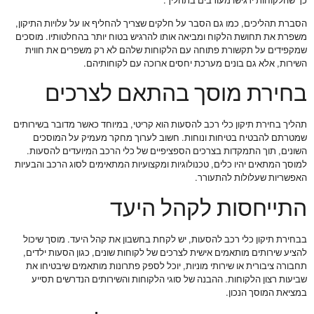
כך שהלקוחות ירגישו מעורבים בתהליך.
הסברת תהליכים, כמו גם הסבר על חלקים שצריך להחליף או על עלויות התיקון,
משפרת את תחושת הלקוח ומביאה אותו להרגיש בטוח יותר בהחלטותיו. מוסכים
שמקפידים על תקשורת פתוחה עם הלקוחות שלהם לא רק משפרים את חווית
השירות, אלא גם בונים מערכת יחסים ארוכה עם לקוחותיהם.
בחירת מוסך בהתאם לצרכים
תהליך בחירת תיקון כלי רכב להסעות הוא קריטי, במיוחד כאשר מדובר בשירותים
שמטרתם להבטיח בטיחות ונוחות. חשוב לערוך מחקר מעמיק על המוסכים
השונים, תוך התמקדות בצרכים הספציפיים של כלי הרכב המיועדים להסעות.
למוסך המתאים יהיו כלים, טכנולוגיות ומקצועיות המתאימים לסוג הרכב והבעיות
האפשריות שעלולות להתעורר.
התייחסות לקהל היעד
בבחירת תיקון כלי רכב להסעות, יש לקחת בחשבון את קהל היעד. מוסך שיכול
להציע שירותים מותאמים אישית לצרכים של לקוחות שונים, כגון הסעות ילדים,
תחבורה ציבורית או שירותי מוניות, יוכל לספק פתרונות מותאמים שיבטיחו את
שביעות רצון הלקוחות. ההבנה של סוגי הלקוחות והשירותים הנדרשים תסייע
במציאת המוסך הנכון.