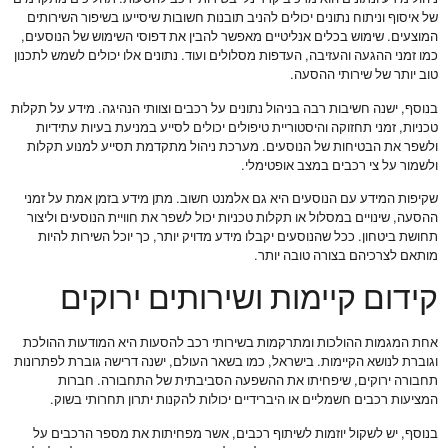
של איסוף וניתוח נתונים יכולים להניב תובנות חשובות שיסייעו בשיפור השירותים
המוצעים. שימוש בכלים אנליטיים מאפשר להבין את דפוסי השימוש של הנוסעים,
כמו זמני ההגעה והעזיבה, העדפות מסלולים ועוד. נתונים אלו יכולים לשמש לתכנון
טוב יותר של שירותי ההסעה.
בנוסף, ישנה חשיבות רבה בניהול נתונים על רכבים וצוותי הנהיגה. מידע על תקלות
טכניות, זמני תחזוקה והיסטוריית טיפולים יכולים לסייע במניעת בעיות עתידיות
ולשפר את הבטיחות של הנוסעים. מערכת ניהול מתקדמת תסייע למנוע תקלות
ולשמור על צי רכבים במצב אופטימלי.
שקיפות המידע עם הנוסעים היא גם אלמנט חשוב. מתן מידע בזמן אמת על זמני
ההסעה, שינויים במסלול או תקלות טכניות יכול לשפר את חוויית הנוסעים וליצור
תחושת ביטחון. ככל שהנוסעים יקבלו מידע מדויק יותר, כך יוכל השירות להיות
מותאם לצרכיהם בצורה טובה יותר.
קידום קיימות ושירותים ירוקים
אחת המגמות ההולכות ומתרקמות בשירותי רכב להסעות היא המודעות ההולכת
וגוברת לנושא הקיימות. בישראל, כמו בשאר העולם, ישנה דרישה גוברת לפתרונות
תחבורה ירוקים, שיפחיתו את ההשפעה הסביבתית של התחבורה. חברות
המציעות רכבים חשמליים או היברידיים יכולות להקנות יתרון תחרותי בשוק.
בנוסף, יש לשקול יוזמות לשיתוף רכבים, אשר מפחיתות את מספר הרכבים על