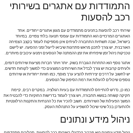
התמודדות עם אתגרים בשירותי
רכב להסעות
שירותי רכב להסעות בחניונים מתמודדים עם מגוון אתגרים ייחודיים. אחד
האתגרים המרכזיים הוא התמודדות עם עומסי תנועה בלתי צפויים. במיוחד
בישראל, שבה תשתיות התחבורה לעיתים אינן מספיקות לעמוד בקצב הצמיחה
האורבנית, יש צורך לתכנן מראש פתרונות שיביאו לייעול זמני ההסעה. יש ליישם
טכניקות ניהול זמן שיפחיתו את זמן ההמתנה של הנוסעים וימנעו עיכובים מיותרים.
אתגר נוסף הוא התחרות הגוברת בשוק. יותר ויותר חברות מציעות שירותים דומים,
ולעיתים קרובות יש צורך לבדל את השירותים המוצעים כדי למשוך לקוחות חדשים.
יש לחשוב על דרכים יצירתיות להציע ערך מוסף, כמו חוויות ייחודיות או שירותים
נוספים שיכולים להעלות את רמת הסיפוק של הנוסעים.
כמו כן, נדרש להתייחס להתמודדות עם בעיות רגולציה. במקרים רבים, קיימת
חקיקה קשוחה בנושא תחבורה, ויש צורך לעמוד בדרישות החוקיות כדי להבטיח את
המשך הפעילות של השירותים. חשוב להכיר את כל ההנחיות והתקנות הרלוונטיות
ולהתעדכן בכל שינוי שיכול להשפיע על התנהלות העסק.
ניהול מידע ונתונים
ניהול מידע ונתונים הוא מרכיב קרדינלי בשירותי רכב להסעות. תהליכים מתקדמים