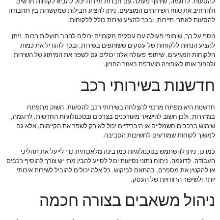
להסעות. לדוגמה, שיתוף פעולה עם חברות תיירות יכול להביא לקוחות חדשים
ולהרחיב את טווח השירותים המוצעים. ניתן להציע חבילות שמקשרות בין תחבורה
להסעות לאתרי תיירות, ובכך להציע שירות כולל ללקוחות.
נוסף על כך, שיתופי פעולה עם עסקים מקומיים יכולים להניב תועלות רבות. ניתן
להציע הנחות ללקוחות של עסקים ששותפים בשירות, ובכך להגדיל את כמות
הלקוחות המגיעים. שיתופי פעולה אלה יכולים גם לשפר את המיתוג של השירות
ולהפוך אותו לאופציה מועדפת באזור החניון.
חדשנות בשירותי רכב
חדשנות היא מפתח מרכזי להצלחה בשירותי רכב להסעות. השוק מתפתח
במהירות, ולכן חשוב להישאר מעודכנים בצרכים ובטכנולוגיות החדשות. לדוגמה,
שימוש ברכבים חשמליים או היברידיים יכול לא רק לשפר את הקיימות, אלא גם
למשוך לקוחות שמודעים לחשיבות הסביבה.
כמו כן, ניתן להשתמש בטכנולוגיות כמו בינה מלאכותית כדי לייעל את תהליכי
העבודה. לדוגמה, ניתוח נתוני נסיעות יכול לסייע להבין מתי יש צורך להוסיף רכבים
או להקטין את מספרם, בהתאם לביקוש. כל אלה יכולים להוביל לשירות איכותי
יותר ולשיפור הרווחיות של העסק.
ניהול משאבים בצורה חכמה