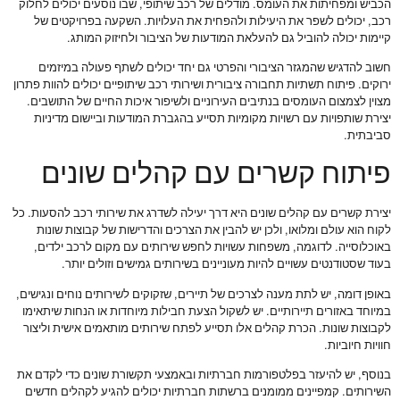
הכביש ומפחיתות את העומס. מודלים של רכב שיתופי, שבו נוסעים יכולים לחלוק
רכב, יכולים לשפר את היעילות ולהפחית את העלויות. השקעה בפרויקטים של
קיימות יכולה להוביל גם להעלאת המודעות של הציבור ולחיזוק המותג.
חשוב להדגיש שהמגזר הציבורי והפרטי גם יחד יכולים לשתף פעולה במיזמים
ירוקים. פיתוח תשתיות תחבורה ציבורית ושירותי רכב שיתופיים יכולים להוות פתרון
מצוין לצמצום העומסים בנתיבים העירוניים ולשיפור איכות החיים של התושבים.
יצירת שותפויות עם רשויות מקומיות תסייע בהגברת המודעות וביישום מדיניות
סביבתית.
פיתוח קשרים עם קהלים שונים
יצירת קשרים עם קהלים שונים היא דרך יעילה לשדרג את שירותי רכב להסעות. כל
לקוח הוא עולם ומלואו, ולכן יש להבין את הצרכים והדרישות של קבוצות שונות
באוכלוסייה. לדוגמה, משפחות עשויות לחפש שירותים עם מקום לרכב ילדים,
בעוד שסטודנטים עשויים להיות מעוניינים בשירותים גמישים וזולים יותר.
באופן דומה, יש לתת מענה לצרכים של תיירים, שזקוקים לשירותים נוחים ונגישים,
במיוחד באזורים תיירותיים. יש לשקול הצעת חבילות מיוחדות או הנחות שיתאימו
לקבוצות שונות. הכרת קהלים אלו תסייע לפתח שירותים מותאמים אישית וליצור
חוויות חיוביות.
בנוסף, יש להיעזר בפלטפורמות חברתיות ובאמצעי תקשורת שונים כדי לקדם את
השירותים. קמפיינים ממומנים ברשתות חברתיות יכולים להגיע לקהלים חדשים