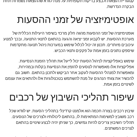
קטגוריית הוצאות ולבצע בדיקות תקופתיות על מנת לוודא שההוצאות נשמרות תחת
הבקרה הנדרשת.
אופטימיזציה של זמני ההסעות
אופטימיזציה של זמני ההסעות מהווה חלק מרכזי בשיפור היעילות הכללית של
מערכת ההסעות. יש לקבוע זמני יציאה והגעה בהתאם לתנאי התנועה, ובכך למנוע
עיכובים מיותרים. תכנון זה יכול לכלול שימוש במערכות ניהול תנועה מתקדמות
שיספקו נתונים בזמן אמת על פקקים ותנאי הכביש.
שימוש באפליקציות לניהול הסעות יכול לייעל את תהליך הזמנת הנסיעות.
אפליקציות אלו מאפשרות לנוסעים להזמין את הנסיעות בקלות ובמהירות,
ומאפשרות למנהלי ההסעות לעקוב אחר הביקוש ולתכנן בהתאם. חשוב גם
להכשיר את צוותי הנהגים על מנת להשתמש בטכנולוגיות אלו ולהתאים את עצמם
לשינויים בזמן אמת.
שיפור תהליכי השיבוץ של רכבים
שיבוץ רכבים בצורה חכמה הוא אלמנט קרדינלי בתהליכי הסעות. יש לוודא שכל
רכב משובץ למשימות המתאימות לו, בהתאם ליכולותיו ולצרכים של הנוסעים.
תהליכי השיבוץ צריכים להיות גמישים, כך שניתן יהיה לבצע שינויים בהתאם
לצרכים המשתנים.