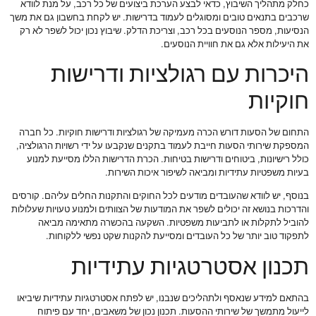
כחלק מתהליך השיבוץ, כדאי לבצע הערכת ביצועים של כל רכב, על מנת לוודא
שרכבים בתנאים טובים ומסוגלים לעמוד בדרישות. יש לקחת בחשבון גם את משך
הנסיעות, מספר הנוסעים בכל רכב, וצריכת הדלק. שיבוץ נכון יכול לשפר לא רק
את היעילות אלא גם את חוויית הנוסעים.
היכרות עם רגולציות ודרישות
חוקיות
התחום של הסעות דורש הכרה מעמיקה של רגולציות ודרישות חוקיות. כל חברה
המספקת שירותי הסעות חייבת לעמוד בתקנים שנקבעו על ידי רשויות הרגולציה,
כולל רישיונות, ביטוחים ודרישות בטיחות. הכרת הדרישות הללו מסייעת למנוע
בעיות משפטיות עתידיות ומביאה לשיפור איכות השירות.
בנוסף, יש לוודא שהעובדים מודעים לכל החוקים והתקנות החלים עליהם. קורסים
והדרכות בנושא זה יכולים לשפר את המודעות של הצוותים ולמנוע טעויות שעלולות
להוביל לתקלות או לתביעות משפטיות. השקעה בהכשרה מתאימה מביאה
לתפקוד טוב יותר של כל העובדים ומסייעת להקנות שקט נפשי ללקוחות.
תכנון אסטרטגיות עתידיות
בהתאם למידע שנאסף ולתהליכים שנבנו, יש לפתח אסטרטגיות עתידיות שיביאו
לייעול מתמשך של שירותי ההסעות. תכנון נכון של משאבים, יחד עם פיתוח