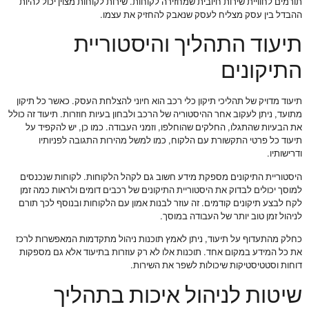
תורמים לחוויית שירות חיובית שמחזירה לקוחות. שירות לקוחות מצוין יכול להיות
ההבדל בין עסק מצליח לעסק שנאבק להחזיק את עצמו.
תיעוד התהליך והיסטוריית
התיקונים
תיעוד מדויק של תהליכי תיקון כלי רכב הוא חיוני להצלחת העסק. כאשר כל תיקון
מתועד, ניתן לעקוב אחר ההיסטוריה של הרכב ולבחון בעיות חוזרות. תיעוד זה כולל
את הבעיות שהתגלו, החלקים שהוחלפו, וזמני העבודה. כמו כן, יש להקפיד על
תיעוד כל פרטי התקשורת עם הלקוח, כמו למשל מהירות התגובה לפניותיו
ודרישותיו.
היסטוריית התיקונים מספקת מידע חשוב גם לקהל הלקוחות. לקוחות שנכנסים
למוסך יכולים לבדוק את היסטוריית התיקונים של רכבים דומים ולראות כמה זמן
לקח לבצע תיקונים קודמים. זה עוזר לבנות אמון עם הלקוחות ובנוסף לכך תורם
לניהול זמן טוב יותר של העבודה במוסך.
כחלק מהתעדוף על תיעוד, ניתן לאמץ תוכנות ניהול מתקדמות המאפשרות לרכז
את כל המידע במקום אחד. תוכנות אלו לא רק עוזרות בתיעוד אלא גם מספקות
דוחות וסטטיסטיקות שיכולות לשפר את השירות.
שיטות לניהול איכות בתהליך