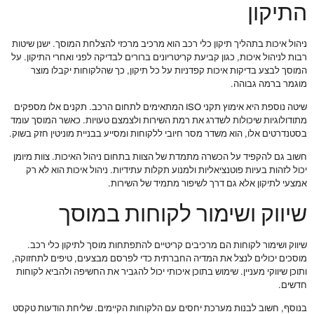
התיקון
ניהול איכות בתהליך תיקון כלי רכב הוא מרכיב מרכזי להצלחת המוסך. ישנן שיטות
רבות לניהול איכות, כגון קביעת קריטריונים ברורים לבדיקה לפני ואחרי התיקון. על
המוסך לבצע בדיקות איכות קפדניות על כל תיקון, כך שהלקוחות יקבלו מוצר
מוגמר ברמה גבוהה.
שיטה נוספת היא אימוץ תקני ISO המתאימים לתחום הרכב. תקנים אלו מספקים
מתודולוגיות שיכולות לשדרג את רמת השירות ולצמצם טעויות. כאשר המוסך עומד
בסטנדרטים אלו, הוא משדר מסר חיובי ללקוחות ומסייע בבניית מוניטין חזק בשוק.
חשוב גם להקפיד על הכשרה מתמדת של הצוות בתחום ניהול האיכות. צוות מיומן
יכול לזהות בעיות פוטנציאליות ולמנוע תקלות עתידיות. ניהול איכות הוא לא רק
אמצעי לתיקון אלא גם דרך לשיפור מתמיד של השירות.
שיווק ושימור לקוחות במוסך
שיווק ושימור לקוחות הם מרכיבים קריטיים להתפתחות מוסך לתיקון כלי רכב.
מוסכים יכולים לנצל את המדיה החברתית כדי לפרסם מבצעים, טיפים לתחזוקה,
ותוכן שיווקי מעניין. שימוש בתוכן איכותי יכול להגביר את החשיפה ולהביא לקוחות
חדשים.
בנוסף, חשוב לבנות מערכת יחסים עם הלקוחות הקיימים. שליחת הודעות טקסט