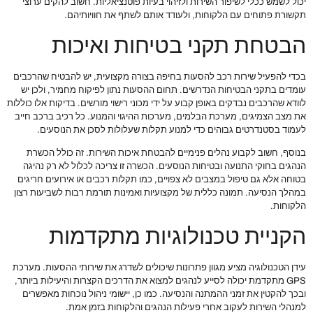
יכול לשמש ככלי לשיפור השירות ולזיהוי בעיות פוטנציאליות. חשוב להקים ערוצי
תקשורת פתוחים עם הלקוחות, ולעודד אותם לשתף את חוויותיהם.
הבטחת תקני בטיחות ואיכות
בכדי להפעיל שירות רכב להסעות בחיפה בצורה מקצועית, יש להבטיח שהרכבים
עומדים בתקני הבטיחות הנדרשים. תחום ההסעות נתון לפיקוח מחמיר, ולכן יש
לוודא שהרכבים נבדקים באופן קבוע על ידי מכוני רישוי מורשים. בדיקות אלו כוללות
את מצב הצמיגים, מערכת הבלמים, מערכות ההיגוי והמנוע. כל רכיב ברכב חייב
לעמוד בסטנדרטים גבוהים כדי למנוע תקלות שעלולות לסכן את הנוסעים.
בנוסף, חשוב לקבוע נהלים פנימיים להבטחת איכות השירות. זה כולל הכשרת
הנהגים בחוקי התנועה ובטיחות הנוסעים. הכשרה זו צריכה לכלול לא רק נהיגה
בטוחה אלא גם טיפול במצבים לא צפויים, כמו תקלות רכבים או אירועים חריגים
במהלך הנסיעה. תמונה כללית של מקצועיות ואמינות תורמת רבות לשביעות רצון
הלקוחות.
הקניית טכנולוגיות מתקדמות
עידן הטכנולוגיה מציע מגוון פתרונות שיכולים לשדרג את שירותי ההסעות. מערכת
GPS מתקדמת יכולה לסייע לנהגים למצוא את הדרכים הקצרות והיעילות ביותר,
ובכך להקטין את זמני ההמתנה והנסיעה. כמו כן, יישומי ניהול נוכחות מאפשרים
למנהלי השירות לעקוב אחרי פעילות הנהגים והלקוחות בזמן אמת.