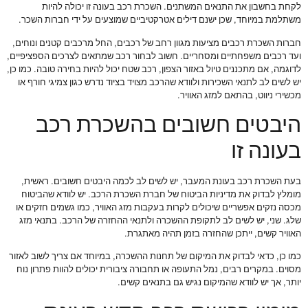
לקחת בחשבון את התנאים המשתנים. השכרת רכב בעונה זו יכולה להיות
משתלמת במיוחד, שכן ישנם דילים אטרקטיביים שמוצעים על ידי חברות השכר.
חברות השכרת רכבים מציעות מגוון רחב של רכבים, החל מרכבים קטנים ונוחים,
ועד רכבים משפחתיים ומסחריים. חשוב לבחור רכב שמתאים לצרכים הספציפיים,
לדוגמה, אם מתכננים טיול באזור הצפון, רכב שטח יכול להיות בחירה טובה. כמו כן,
יש לשים לב לתנאי השכירות ולוודא שהרכב מצויד בציוד נדרש כגון צמיגי חורף או
מכשירי ניווט, בהתאם למזג האוויר.
היבטים חשובים בהשכרת רכב
בעונה זו
בעת השכרת רכב בעונת המעבר, יש לשים לב לכמה היבטים חשובים. ראשית,
מומלץ לבדוק את מדיניות הביטוח של חברת השכרת הרכב. יש לוודא שהביטוח
מכסה נזקים אפשריים שיכולים לקרות בעקבות מזג האוויר, כמו גשמים חזקים או
שלג. שני, יש לשים לב לתקופת ההשכרה ולתנאי ההחזרה של הרכב. בתנאי מזג
האוויר קשים, ייתכן שהחזרה בזמן תהיה מאתגרת.
כמו כן, כדאי לבדוק את המיקום של תחנות ההשכרה, במיוחד אם צריך לשוב לאזור
מסוים. במקרים רבים, נמל התעופה או תחבורה ציבורית יכולים להוות פתרון נוח
יותר, אך יש לוודא שהמיקום נגיש גם בתנאים קשים.