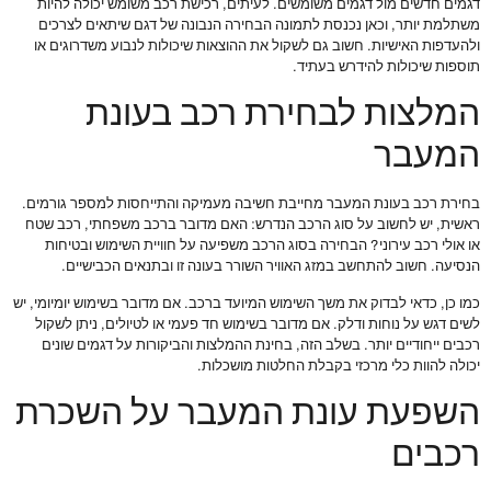
דגמים חדשים מול דגמים משומשים. לעיתים, רכישת רכב משומש יכולה להיות
משתלמת יותר, וכאן נכנסת לתמונה הבחירה הנבונה של דגם שיתאים לצרכים
ולהעדפות האישיות. חשוב גם לשקול את ההוצאות שיכולות לנבוע משדרוגים או
תוספות שיכולות להידרש בעתיד.
המלצות לבחירת רכב בעונת
המעבר
בחירת רכב בעונת המעבר מחייבת חשיבה מעמיקה והתייחסות למספר גורמים.
ראשית, יש לחשוב על סוג הרכב הנדרש: האם מדובר ברכב משפחתי, רכב שטח
או אולי רכב עירוני? הבחירה בסוג הרכב משפיעה על חוויית השימוש ובטיחות
הנסיעה. חשוב להתחשב במזג האוויר השורר בעונה זו ובתנאים הכבישיים.
כמו כן, כדאי לבדוק את משך השימוש המיועד ברכב. אם מדובר בשימוש יומיומי, יש
לשים דגש על נוחות ודלק. אם מדובר בשימוש חד פעמי או לטיולים, ניתן לשקול
רכבים ייחודיים יותר. בשלב הזה, בחינת ההמלצות והביקורות על דגמים שונים
יכולה להוות כלי מרכזי בקבלת החלטות מושכלות.
השפעת עונת המעבר על השכרת
רכבים