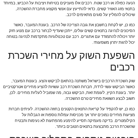
הנעה כפולה או רכב שטח. רכבים אלו מעניקים בטיחות ויציבות על הכביש, במיוחד
בתנאי מזג האוויר קשים. כדאי להתייעץ עם אנשי מקצוע מחברת ההשכרה,
שיכולים להמליץ על סוגים מתאימים לרכב.
כמו כן, יש לקחת בחשבון את גובה הצריכה של הרכב. בעונת המעבר, כאשר
הסיכונים לנהיגה בתנאים קשים עולים, ייתכן שעדיף לבחור ברכב עם מנוע חזק
יותר ויכולת להתמודד עם אתגרים. רכב עם טכנולוגיות מתקדמות לנהיגה בטוחה
יכול להוות יתרון משמעותי.
השפעת השוק על מחירי השכרת
רכבים
שוק השכרת הרכבים בישראל משתנה בהתאם לביקוש והצע. בעונות המעבר,
כאשר הביקוש עשוי לרדת, חברות השכרת רכב עשויות להציע מחירים אטרקטיביים
יותר. בעונת הקיץ, לעומת זאת, הביקוש גבוה, מה שמוביל לעליות מחירים. לכן,
חשוב לבצע השוואת מחירים טרם ההשכרה.
כמו כן, יש להקפיד על קריאת התנאים הקטנים בחוזה ההשכרה. לעיתים חברות
מציעות מחירים נמוכים יותר אך מכניסות עמלות נוספות או הגבלות על
הקילומטרים. בדיקה מעמיקה תסייע להימנע מהפתעות לא נעימות ותבטיח
שהשכרת הרכב מתבצעת בתנאים הטובים ביותר.