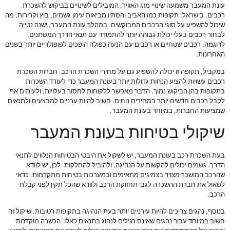
עונת המעבר משמעה שינויי מזג האוויר, המובילים לשינויים בביקוש להשכרת
רכבים. בישראל, תקופות כמו האביב והסתיו מביאות עימן גשמים, בוץ וקרירות, מה
שיכול להשפיע על סוגי הרכבים המבוקשים. במהלך עונת המעבר, ישנה נטייה
לבחור רכבים בעלי יכולת גבוהה יותר להתמודד עם תנאי הדרך המשתנים.
לדוגמה, רכבים שטחיים או רכבים עם הנעה כפולה הופכים לפופולריים יותר בשנים
האחרונות.
במקביל, תקופה זו יכולה להשפיע גם על מחירי השכרת הרכב. חברות השכרת
רכבים עשויות להציע הנחות גדולות יותר בעונת המעבר כדי לעודד השכרות
בתקופות בהן הביקוש נמוך. הדבר מאפשר ללקוחות לחסוך בעלויות, ולעיתים אף
לקבל רכבים חדשים יותר במחירים נוחים. חשוב להיות ערניים למבצעים ולתנאים
שמציעות החברות, במיוחד בעונת המעבר.
שיקולי בטיחות בעונת המעבר
בעת השכרת רכב בעונת המעבר, יש לשקול את היבטי הבטיחות הנלווים לתנאי
הדרך. גשמים יכולים להקשות על הנהיגה, ולהוביל להחלקות. לכן, יש לוודא
שהרכב המושכר מצויד בצמיגים מתאימים ובמערכות בטיחות מתקדמות. כדאי
לשאול את חברת ההשכרה לגבי תחזוקת הרכב ולוודא שהכל תקין לפני קבלת
הרכב.
בנוסף, נהגים צריכים להיות עירניים יותר בעת הנהיגה בתקופות רטובות. שיקול זה
חשוב במיוחד עבור נהגים שאינם רגילים לנהוג בתנאים כאלו. הכשרה מוקדמת