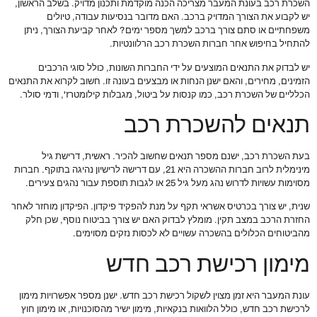
השכרת רכב בעונת המעבר מצריכה הכנה מוקדמת ותכנון מדויק. בשלב הראשון,
יש לקבוע את הצורך המדויק ברכב. האם מדובר בנסיעות עבודה, טיולים
משפחתיים או סתם צורך ברכב למשך מספר ימים? לאחר קביעת הצורך, ניתן
להתחיל בחיפוש אחר חברות השכרת רכב הרלוונטיות.
יש לבדוק את התנאים המוצעים על ידי החברות השונות, כולל סוגי הרכבים
הזמינים, מחירים, והאם ישנן הנחות או מבצעים בעונה זו. חשוב לקרוא את התנאים
הכלליים של השכרת רכב, כמו קנסות על ביטול, מגבלות קילומטרז', ודמי סולר.
תנאים להשכרת רכב
בעת השכרת רכב, ישנם מספר תנאים שחשוב להכיר. ראשית, דרישת גיל
מינימלית לרוב חברות ההשכרה היא 21, עם דרישה לרישיון נהיגה בתוקף. חברות
מסוימות עשויות לדרוש נהג מעל גיל 25 או לגבות תוספת עבור נהגים צעירים.
שנית, יש צורך בכרטיס אשראי תקף על מנת להפקיד פיקדון. הפיקדון מוחזר לאחר
החזרת הרכב במצב תקין. מומלץ לבדוק האם יש צורך בביטוח נוסף, שכן חלק
מהביטוחים הכלולים בהשכרה עשויים לא לכסות נזקים מסוימים.
מימון רכישת רכב חדש
עונת המעבר היא זמן מצוין לשקול רכישת רכב חדש. ישנן מספר אפשרויות מימון
לרכישת רכב חדש, כולל הלוואות בנקאיות, מימון ישיר מהסוכנויות, או מימון חוץ