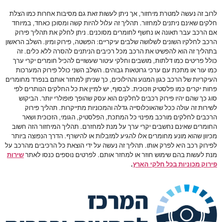
לרוב זה נעשה למטרת מיחזור, אך ניתן לעשות זאת גם מסיבות אחרות כמו הצלת
חלקים שאינם ניתנים למחזור. תהליך זה עלול להיות קשה ומסוכן כאחד, במיוחד
אם הרכב עבר תאונה או נחשף לחומרים מסוכנים. ניתן לחלק את תהליך פירוק
הרכב לחלקיו השונים לשלושה שלבים עיקריים: הפשטה, פירוק ומיון. השלב הראשון
בתהליך זה הוא להפשיט את הרכב מכל רכיבים הניתנים להסרה ללא כלים. זה
כולל פריטים כמו דלתות, מושבים וחלקי עיטור שעשויים להכיל חומרים יקרי ערך
כמו עור או מתכת עם ערכי גרוטאות גבוהים. השלב השני כולל פירוק המערכות
העיקריות של הרכב כגון המנוע וההילוכים, כך שניתן למחזר אותם בנפרד מחומרים
פחות יקרים כמו פלסטיק וזכוכית. לבסוף, יש למיין את כל החלקים הנותרים לפי
סוג כך שהם יהיו פירוק רכבים לחלקים הוא עסק שהופך פופולרי יותר. הביקוש
לשירות זה עולה ככל שהאוכלוסייה גדלה והמכוניות מתייקרות. תהליך פירוק
הרכבים לחלקים מורכב מפינוי כל המתכת, הפלסטיק, הגומי, הזכוכית ושאר
החומרים שאינם נחשבים יקרי ערך על מנת למחזרם. תהליך המיחזור הזה חשוב
מכיוון שהוא מונע מחומרים אלו להגיע למזבלות או להישרף. הדרך הנפוצה ביותר
לפירוק רכב היא לפרק אותו. תהליך זה נעשה על ידי הוצאת כל הרכיבים מהרכב על
מנת לעשות בהם שימוש חוזר או למחזר אותם. לפרטים נוספים כנסו לאתר
שירות
פירוק מכוניות בכל חלקי הארץ
.