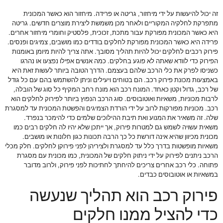
זה יכול להיעשות על ידי מיחזור, גריטה או פרידה. מיחזור הוא כאשר המכונית
מתפרקת לחלקיה המקוריים ולאחר מכן משמשת ליצירת מוצרים חדשים. גריטה
היא כאשר המכונית מפורקת עבור מתכת, זכוכית, פלסטיק וחומרי מיחזור אחרים.
פרידה היא כאשר המכונית מפורקת לחלקים בודדים כמו מושבים, צמיגים ופנסים.
פירוק רכבים לחלקים יכול להיות תהליך מסובך. אתה צריך להיות מיומן באומנות
הפירוק כדי לוודא שאתה לא פוגע בחלקים. כמה אנשים אפילו נפצעו או נהרגו
כשניסו לפרק את כלי הרכב שלהם בעצמם. הדרך הטובה ביותר לעשות זאת היא
באמצעות מכונת פירוק רכב. הם בטוחים ויעילים וניתן להשתמש בהם עם כל גודל
של רכב, גדול וקטן כאחד. המונח רכב הוא מונח רחב המקיף כל סוג של הובלה,
לרבות מכוניות, משאיות ואוטובוסים. סוג הרכב הנפוץ ביותר לפירוק לחלקים הוא
רכב. מכוניות מפורקות לרוב על ידי הורדת הצמיגים והפשטת המכונית עד למסגרת
שלה. זה משאיר את המנוע ואת תיבת ההילוכים שלמים כדי להימכר בנפרד.
משאית עשויה לשמש גם למטרות פירוק, אך ייתכן שלא יהיו לה חלקים רבים כמו
מכונית מכיוון שהיא אינה דורשת כל כך הרבה תכונות כגון חלונות או מושבים.
משאיות מופשטות בדרך כלל עד למסגרת ולציריהן לפני פירוקן לחלקים. חלק מכלי
הרכב ניתנים לפירוק על ידי ניתוק חלקים של המכונית, כמו מכונית עם מסגרת
פתוחה. כלי רכב אחרים צריכים להיחתך לחתיכות לפני פירוק, ולרוב מדובר
במשאיות או אוטובוסים כבדים.
פירוק רכב הוא תהליך שנעשה
כדי להציל ממנו חלקים