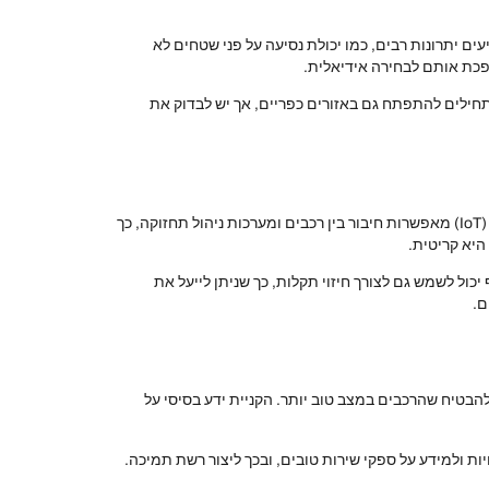
ישים הכפריים, הבחירה ברכב מתאים תורמת רבות לתחזוקה ולביצועים. רכבים 4×4, לדוגמה, מציעים יתרונות רבים, כמו יכולת נסיעה על פני שטחים לא
פכת אותם לבחירה אידיאלית.
מתחילים להתפתח גם באזורים כפריים, אך יש לבדוק את
תחום התחזוקה לרכב מתפתח במהירות עם חידושים טכנולוגיים המציעים פתרונות אוטומטיים ויעילים. טכנולוגיות כמו אינטרנט של הדברים (IoT) מאפשרות חיבור בין רכבים ומערכות ניהול תחזוקה, כך
היא קריטית.
ול לשמש גם לצורך חיזוי תקלות, כך שניתן לייעל את
ם.
בטיח שהרכבים במצב טוב יותר. הקניית ידע בסיסי על
יות ולמידע על ספקי שירות טובים, ובכך ליצור רשת תמיכה.