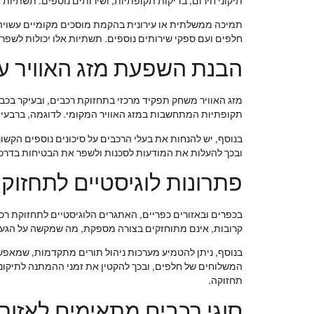
תיקוני חירום, בדיקות תקופתיות, ושירותים נוספים. תשתיות
תמיכה ממשלתית או עירונית בהקמת מוסכים מקומיים עשויה לה
חלפים ועם ספקי שירותים נוספים. תשתיות אלו יכולות לש
הבנת השפעת מזג האוויר ע
מזג האוויר משחק תפקיד מרכזי בתחזוקת רכבים, ובעיקר בכביש
תקופתיות המתחשבות במזג האוויר המקומי. לדוגמה, ברבעי ש
בנוסף, יש להנחות את בעלי הרכבים על סיכונים נוספים הקשו
ובכך להעלות את המודעות לסכנות ולשפר את הבטיחות בדרכי
פתרונות לוגיסטיים לתחזוק
בכפרים ובאזורים כפריים, האתגרים הלוגיסטיים לתחזוקת רכ
קרובות, אינם מתוחזקים בצורה מספקת, מה שמקשה על הגעת ר
בנוסף, ניתן להטמיע מערכות ניהול תורים מתקדמות, שמאפש
המשלוחים של חלפים, ובכך להקטין את זמני ההמתנה לתיקוני
תחזוקה.
סוגי רכבים מתאימים לאזורי