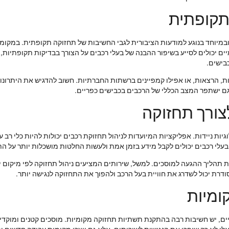
תקופתית
במיוחד בנוגע למודעות הציבורית לגבי החשיבות של תחזוקה תקופתית. במקומ
ים יכולים לסייע בשיפור ההבנה של בעלי רכבים על הצורך בבדיקות תקופתיות
בישים.
 הרצאות, או אפילו קמפיינים ברשתות החברתיות. חשוב להדגיש את היתרונות ש
גם ישתפר המצב הכללי של הרכבים בכבישים כפריים.
לצורך תחזוקה
גיות ניידות. אפליקציות המיועדות לניהול תחזוקת רכבים יכולות להיות כלי רב
, בעלי רכבים יכולים לקבל מידע בזמן אמת ולעשות החלטות מושכלות יותר על ה
רות לניצול טכנולוגיות כמו GPS כדי לייעל את תהליך ההגעה למוסכים. למשל, שירותים המציעים ניהול ת
סודרת יכול לשדרג את חוויית בעל הרכב ולהפוך את התחזוקה לנגישה יותר.
ומיות
, יש חשיבות רבה בהתקנת תשתיות תחזוקה מקומיות. מוסכים קטנים ומוקדי ש