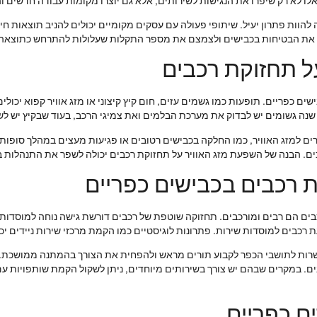
 אלו לא רק שיפרו את הנגישות לשירותים, אלא גם יוצרו מקומות עבודה חדשים 
וות פתרון יעיל. שיתופי פעולה עם עסקים מקומיים יכולים להניב תוצאות חיו
פר את הבטיחות בכבישים ולצמצם את מספר התקלות שעלולות להתרחש כתוצאה
ל תחזוקת רכבים
ים כפריים. תופעות כמו גשמים עזים, חום קיץ קיצוני או מזג אוויר קפוא יכול
נה גשומים יש לבדוק את מערכת הבלמים ואת צמיגי הרכב, בעוד שבקיץ יש לש
רים למזג האוויר, כמו החלקה בכבישים רטובים או פגיעות מעצים במהלך סופות
ם. הבנה של השפעת מזג האוויר על תחזוקת רכבים יכולה לשפר את התנהלות ב
ת רכבים בכבישים כפריים
בים הם רבים ומורכבים. תחזוקה שוטפת של רכבים דורשת גישה נוחה למוסדות 
כבים למוסדות שירות. פתרונות לוגיסטיים כמו הקמת מרכזי שירות ניידים יכו
רות לתושבי הכפר לקבוע תורים מראש ולהפחית את הצורך בהמתנה ממושכת. שי
ם. במקרים שבהם יש צורך בשירותים מיוחדים, ניתן לשקול הקמת שותפויות עם
ם כפריים