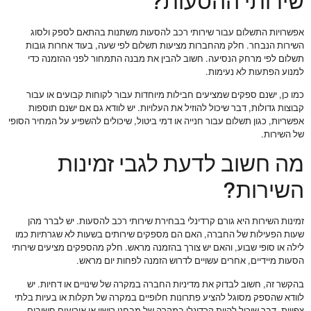
שירותי ההסעות?
אפשרויות התשלום עבור שירותי רכב להסעות משתנות בהתאם לספק ולסוג
השירות הנבחר. חלק מהחברות מציעות תשלום לפי שעה, בעוד אחרות גובות
תשלום לפי מרחק הנסיעה. חשוב להבין את מבנה התמחור לפני ההזמנה כדי
למנוע הפתעות לא נעימות.
כמו כן, ישנם ספקים שמציעים חבילות מיוחדות עבור לקוחות קבועים או עבור
קבוצות גדולות, דבר שיכול להוזיל את העלויות. יש לוודא גם אם ישנם תוספות
אפשריות, כגון תשלום עבור חנייה או דמי ביטול, שיכולים להשפיע על המחיר הסופי
של השירות.
מה חשוב לדעת לגבי זמינות
השירות?
זמינות השירות היא גורם קרדינלי בבחירת שירותי רכב להסעות. יש לברר מהן
שעות הפעילות של החברה, האם הם מספקים שירותים בשעות לא שגרתיות כמו
לילה או סופי שבוע, והאם יש צורך בהזמנה מראש. חלק מהספקים מציעים שירותי
הסעות מיידיים, אחרים עשויים לדרוש הזמנה לפחות יום מראש.
בהקשר זה, חשוב לבדוק את מדיניות החברה במקרה של שינויים או דחיות. יש
לוודא שהספק מסוגל להציע פתרונות חלופיים במקרה של תקלות או בעיות בלתי
צפויות, דבר שיכול להיות קרדינלי במקרה של מבחני רישוי או אירועים חשובים