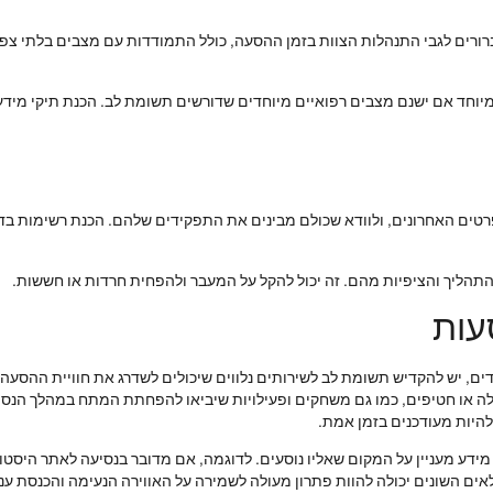
רורים לגבי התנהלות הצוות בזמן ההסעה, כולל התמודדות עם מצבים בלתי צפוי
 במיוחד אם ישנם מצבים רפואיים מיוחדים שדורשים תשומת לב. הכנת תיקי מידע
רטים האחרונים, ולוודא שכולם מבינים את התפקידים שלהם. הכנת רשימות בדיקה
תהליך והציפיות מהם. זה יכול להקל על המעבר ולהפחית חרדות או חששות.
עות
ם, יש להקדיש תשומת לב לשירותים נלווים שיכולים לשדרג את חוויית ההסעה ו
ה או חטיפים, כמו גם משחקים ופעילויות שיביאו להפחתת המתח במהלך הנסיעה.
להיות מעודכנים בזמן אמת.
דע מעניין על המקום שאליו נוסעים. לדוגמה, אם מדובר בנסיעה לאתר היסטורי,
ים השונים יכולה להוות פתרון מעולה לשמירה על האווירה הנעימה והכנסת עניי