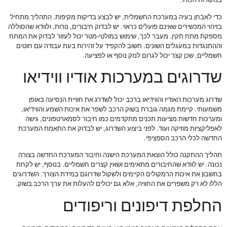
במקורות הכוח.
כדי לאבחן בעיה במערכת החשמלית, יש לבצע בדיקות מקיפות. התהליך מתחיל
בזיהוי המכשירים שאינם פועלים כראוי. יש לבדוק חיבורים, נורות, ולוודא שהסוללה
מספקת מתח תקין. מעבר לכך, שימוש במולטי-מטר יכול לעזור לבדוק את המתח
וההתנגדות במעגלים השונים. חשוב להקפיד על זהירות בעת עבודה עם חוטים
חשמליים, שכן קצר יכול לגרום לנזק נוסף או לפציעה.
שדרוגים במערכות אודיו ווידיאו
שדרוג מערכות האודיו והווידיאו ברכב יכול לשדרג את חוויית הנסיעה באופן
משמעותי. קיימת מגמה גוברת בשוק הרכב לשפר את איכות השמע והווידיאו,
ומערכות חדשות מציעות תכנים מתקדמים כמו חיבור לסמארטפונים, גישה
לאפליקציות מוזיקה ועוד. לפני ביצוע השדרוג, יש לבדוק את התאמת המערכת
החדשה לכלי הרכב הספציפי.
תהליך ההתקנה כולל הוצאת המערכת הישנה וחיבור המערכת החדשה בצורה
נכונה. יש לוודא שהחיבורים מתאימים ושאין קצרים חשמליים. בנוסף, יש לקחת
בחשבון את איכות הרמקולים הקיימים ולשקול שדרוגם במידת הצורך. השדרוגים
הללו לא רק משפרים את החוויה, אלא גם יכולים להעלות את ערך הרכב בשוק.
החלפת דיפונים וריפודים