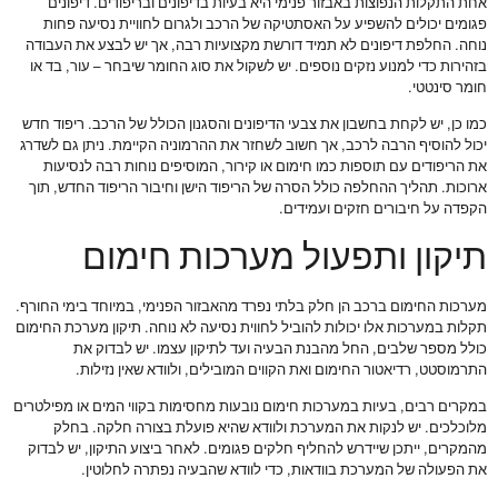
אחת התקלות הנפוצות באבזור פנימי היא בעיות בדיפונים ובריפודים. דיפונים
פגומים יכולים להשפיע על האסתטיקה של הרכב ולגרום לחוויית נסיעה פחות
נוחה. החלפת דיפונים לא תמיד דורשת מקצועיות רבה, אך יש לבצע את העבודה
בזהירות כדי למנוע נזקים נוספים. יש לשקול את סוג החומר שיבחר – עור, בד או
חומר סינטטי.
כמו כן, יש לקחת בחשבון את צבעי הדיפונים והסגנון הכולל של הרכב. ריפוד חדש
יכול להוסיף הרבה לרכב, אך חשוב לשחזר את ההרמוניה הקיימת. ניתן גם לשדרג
את הריפודים עם תוספות כמו חימום או קירור, המוסיפים נוחות רבה לנסיעות
ארוכות. תהליך ההחלפה כולל הסרה של הריפוד הישן וחיבור הריפוד החדש, תוך
הקפדה על חיבורים חזקים ועמידים.
תיקון ותפעול מערכות חימום
מערכות החימום ברכב הן חלק בלתי נפרד מהאבזור הפנימי, במיוחד בימי החורף.
תקלות במערכות אלו יכולות להוביל לחווית נסיעה לא נוחה. תיקון מערכת החימום
כולל מספר שלבים, החל מהבנת הבעיה ועד לתיקון עצמו. יש לבדוק את
התרמוסטט, רדיאטור החימום ואת הקווים המובילים, ולוודא שאין נזילות.
במקרים רבים, בעיות במערכות חימום נובעות מחסימות בקווי המים או מפילטרים
מלוכלכים. יש לנקות את המערכת ולוודא שהיא פועלת בצורה חלקה. בחלק
מהמקרים, ייתכן שיידרש להחליף חלקים פגומים. לאחר ביצוע התיקון, יש לבדוק
את הפעולה של המערכת בוודאות, כדי לוודא שהבעיה נפתרה לחלוטין.