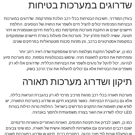
שדרוגים במערכות בטיחות
בעידן המודרני, חשיבות הבטיחות בכלי רכב הולכת ומתרקמת. שדרוגים במערכות
הבטיחות הפנימיות יכולים להציל חיים ולשפר את החוויה של הנוסעים. החלפת
חיישנים ישנים או התקנת מערכות מתקדמות כמו בלימת חירום אוטומטית או זיהוי
תנועה, עשויה להוות פתרון יעיל. מערכות אלו פועלות בעזרת חיישנים שממוקמים
במקומות אסטרטגיים ברכב, והן מזהות סכנות פוטנציאליות במרחקים שונים.
כמו כן, יש לשקול התקנת מצלמות רוורס שמספקות שדה ראיה רחב יותר
ומפחיתות את הסיכון לתאונות חניה. שימוש בטכנולוגיות נוספות, כמו מערכות סיוע
לנהיגה, יכול להקל על נהגים ולשפר את הבטיחות הכללית. שדרוגים אלו לא רק
משפרים את הבטיחות אלא גם יכולים להעלות את ערך הרכב בשוק.
תיקון ושדרוג מערכות תאורה
מערכות תאורה בכלי רכב מהוות מרכיב מרכזי לא רק בהגברת הנראות בלילה,
אלא גם בהגברת הבטיחות. כאשר מתבצע תיקון או שדרוג במערכות התאורה, יש
לוודא שהן תואמות את התקנים הנדרשים בישראל. החלפת נורות רגילות בנורות
LED יכולה לשדרג את האור בצורה משמעותית ולחסוך באנרגיה.
כמו כן, חשוב לבדוק את תקינות הפנסים, האורות האחוריים והאורות הדינמיים.
ישנם רכבים המגיעים עם אפשרויות להתאמה אישית של תאורה, כמו שינוי צבעים
או הפעלת אורות לפי מצב נהיגה. במקרים רבים, תיקון או שדרוג במערכות תאורה