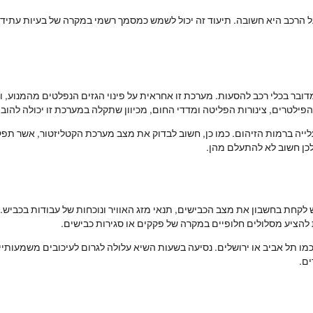
 הרכב היא חשובה. תיעוד זה יכול לשמש כמסמך רשמי במקרה של בעיות עתידיו
ובר בכלי רכב להסעות. מערכת זו אחראית על פינוי הגזים הנפלטים מהמנוע, ול
פילטרים, צינורות הפליטה ומדדי החום, מכיוון שתקלה במערכת זו יכולה להובי
עלייה ברמות הזיהום. כמו כן, חשוב לבדוק את מצב מערכת הקטליזטור, אשר תפק
לכן חשוב לא להתעלם מהן.
לקחת בחשבון את מצב הכבישים, תנאי מזג האוויר ונוכחות של עבודות בכביש. תכנ
ת להציע מסלולים חלופיים במקרה של פקקים או סגירות כבישים.
כמו תל אביב או ירושלים. נסיעה בשעות השיא עלולה לגרום לעיכובים משמעותיי
ים.