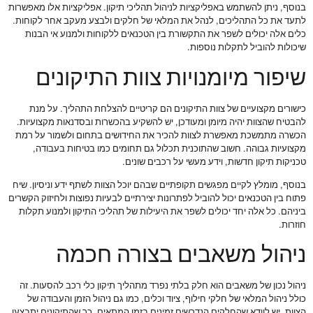
בנוסף, ניתן להשתמש באפליקציות לניהול תהליכי תיקון. אפליקציות אלו מאפשרות
לתעד את כל התהליכים, לנהל את המלאי של חלקים ולבצע מעקב אחר לקוחות.
כלים אלה יכולים לשפר את התקשורת בין הטכנאים ללקוחות ולמנוע אי הבנות
שיכולות להוביל לתקלות נוספות.
שיפור מיומנויות צוות התיקונים
כישורים מקצועיים של צוות התיקונים הם קריטיים להצלחת התהליך. על מנת
להבטיח שהצוות יהיה מיומן ומעודכן, יש להשקיע בהכשרות ובסדנאות מקצועיות.
הכשרה מתמשכת מאפשרת לצוות להכיר את החידושים בתחום ולשמור על רמת
מקצועיות גבוהה. חשוב שהתוכנית תכלול גם תחומים כמו בטיחות בעבודה,
טכניקות תיקון חדשות, וידע מעשי על רכבים שונים.
בנוסף, מומלץ לקיים מפגשים תקופתיים שבהם יוכל הצוות לשתף ידע וניסיון. שיח
פתוח בין הטכנאים יכול להוביל לפתרונות יצירתיים לבעיות נפוצות ולחיזוק הקשרים
ביניהם. כל אלה יחד יכולים לשפר את היעילות של תהליכי התיקון ולמנוע תקלות
חוזרות.
ניהול משאבים בצורה חכמה
ניהול נכון של משאבים הוא חלק בלתי נפרד מתהליך תיקון כלי רכב להסעות. זה
כולל ניהול המלאי של חלקי חילוף, ציוד וכלים, כמו גם ניהול הזמן והעבודה של
הצוות. יש לוודא שהחלקים הנדרשים זמינים בזמן המתאים, כך שהתיקונים יתבצעו