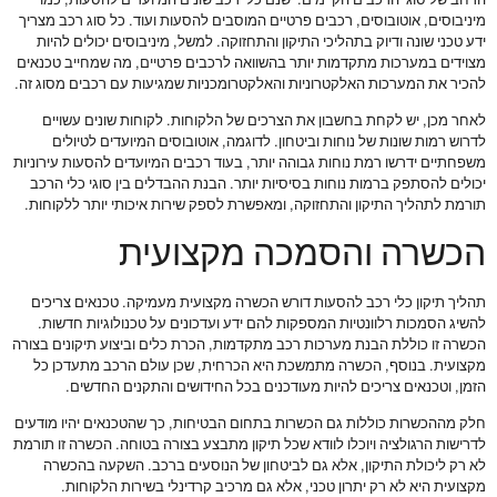
הרחב של סוגי הרכבים הקיימים. ישנם כלי רכב שונים המיועדים להסעות, כמו
מיניבוסים, אוטובוסים, רכבים פרטיים המוסבים להסעות ועוד. כל סוג רכב מצריך
ידע טכני שונה ודיוק בתהליכי התיקון והתחזוקה. למשל, מיניבוסים יכולים להיות
מצוידים במערכות מתקדמות יותר בהשוואה לרכבים פרטיים, מה שמחייב טכנאים
להכיר את המערכות האלקטרוניות והאלקטרומכניות שמגיעות עם רכבים מסוג זה.
לאחר מכן, יש לקחת בחשבון את הצרכים של הלקוחות. לקוחות שונים עשויים
לדרוש רמות שונות של נוחות וביטחון. לדוגמה, אוטובוסים המיועדים לטיולים
משפחתיים ידרשו רמת נוחות גבוהה יותר, בעוד רכבים המיועדים להסעות עירוניות
יכולים להסתפק ברמות נוחות בסיסיות יותר. הבנת ההבדלים בין סוגי כלי הרכב
תורמת לתהליך התיקון והתחזוקה, ומאפשרת לספק שירות איכותי יותר ללקוחות.
הכשרה והסמכה מקצועית
תהליך תיקון כלי רכב להסעות דורש הכשרה מקצועית מעמיקה. טכנאים צריכים
להשיג הסמכות רלוונטיות המספקות להם ידע ועדכונים על טכנולוגיות חדשות.
הכשרה זו כוללת הבנת מערכות רכב מתקדמות, הכרת כלים וביצוע תיקונים בצורה
מקצועית. בנוסף, הכשרה מתמשכת היא הכרחית, שכן עולם הרכב מתעדכן כל
הזמן, וטכנאים צריכים להיות מעודכנים בכל החידושים והתקנים החדשים.
חלק מההכשרות כוללות גם הכשרות בתחום הבטיחות, כך שהטכנאים יהיו מודעים
לדרישות הרגולציה ויוכלו לוודא שכל תיקון מתבצע בצורה בטוחה. הכשרה זו תורמת
לא רק ליכולת התיקון, אלא גם לביטחון של הנוסעים ברכב. השקעה בהכשרה
מקצועית היא לא רק יתרון טכני, אלא גם מרכיב קרדינלי בשירות הלקוחות.