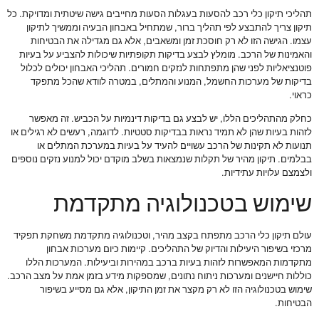
תהליכי תיקון כלי רכב להסעות בעגלות הסעות מחייבים גישה שיטתית ומדויקת. כל
תיקון צריך להתבצע לפי תהליך ברור, שמתחיל באבחון הבעיה וממשיך לתיקון
עצמו. הגישה הזו לא רק חוסכת זמן ומשאבים, אלא גם מגדילה את הבטיחות
והאמינות של הרכב. מומלץ לבצע בדיקות תקופתיות שיכולות להצביע על בעיות
פוטנציאליות לפני שהן מתפתחות לנזקים חמורים. תהליכי האבחון יכולים לכלול
בדיקות של מערכות החשמל, המנוע והמתלים, במטרה לוודא שהכל מתפקד
כראוי.
כחלק מהתהליכים הללו, יש לבצע גם בדיקות דינמיות על הכביש. זה מאפשר
לזהות בעיות שהן לא תמיד נראות בבדיקות סטטיות. לדוגמה, רעשים לא רגילים או
תנועות לא תקינות של הרכב עשויים להעיד על בעיות במערכת המתלים או
בבלמים. תיקון מהיר של תקלות שנמצאות בשלב מוקדם יכול למנוע נזקים נוספים
ולצמצם עלויות עתידיות.
שימוש בטכנולוגיה מתקדמת
עולם תיקון כלי הרכב מתפתח בקצב מהיר, וטכנולוגיה מתקדמת משחקת תפקיד
מרכזי בשיפור היעילות והדיוק של התהליכים. קיימות כיום מערכות אבחון
מתקדמות המאפשרות לזהות בעיות ברכב במהירות וביעילות. המערכות הללו
כוללות חיישנים ומערכות ניתוח נתונים, שמספקות מידע בזמן אמת על מצב הרכב.
שימוש בטכנולוגיה הזו לא רק מקצר את זמן התיקון, אלא גם מסייע בשיפור
הבטיחות.