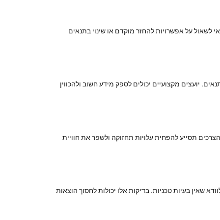
י לשאול על אפשרויות להחזר מוקדם או שינוי בתנאים
אים. יועצים מקצועיים יכולים לספק מידע חשוב ולהכווין
יים. האם מדובר ברכב משפחתי, רכב קומפקטי או רכב SUV? הבחירה הנכונה לפי הצרכים תסייע להפחית עלויות תחזוקה ולשפר את חוויית
א שאין בעיות טכניות. בדיקות אלו יכולות לחסוך הוצאות