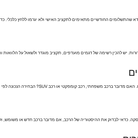
דא שהתשלומים החודשיים מתאימים לתקציב האישי ולא יגרמו ללחץ כלכלי. כדא
ורות. יש להכין רשימה של דגמים מועדפים, תקציב מוגדר ולשאול על הלוואות ותנ
ים
בעת רכישת רכב חדש, יש לקחת בחשבון את הצרכים האיש
קה. כדאי לבדוק את ההיסטוריה של הרכב, אם מדובר ברכב חדש או משומש, ולווד