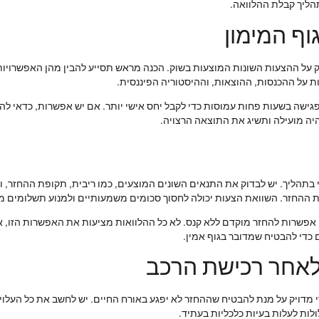
תהליך קבלת ההלוואה.
וף המימון
ק על ההצעות השונות המוצעות בשוק. הכנה מראש תסייע להבין מהן האפשרויות 
 על ההכנסות, ההוצאות, וההיסטוריה הפיננסית.
גישה בשעות פחות עמוסות כדי לקבל יחס אישי יותר. אם יש אפשרות, כדאי להבי
היה מועילה ותשיג את התוצאה הרצויה.
תהליך. יש לבדוק את התנאים השונים המוצעים, כמו ריבית, תקופת ההחזר, וכ
ההחזר. השוואת הצעות יכולה לחסוך סכומים משמעותיים ולמנוע תשלומים מי
ו אפשרות להחזר מוקדם ללא קנס. לא כל ההלוואות מציעות את האפשרות הזו, אך
ם כדי להבטיח שמדובר בגוף אמין.
 לאחר רכישת הרכב
 מדויק על מנת להבטיח שההחזר לא יפגע באורח החיים. יש לחשב את כל העלויות ה
ולות לעלות בעיות כלכליות בעתיד.