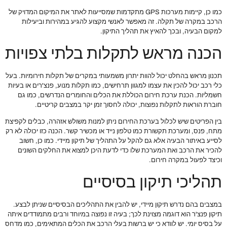
כמו כן, קיימות מערכות GPS מתקדמות שמסייעות לאתר את המיקום המדויק של
הרכב במקרה של תקלה. זה מאפשר לאנשי מקצוע להגיע במהירות וביעילות
למקום הבעיה, ובכך להאיץ את תהליך התיקון.
הכנה מראש לתקלות בלתי צפויות
תכנון מראש בהחלט יכול להוות יתרון משמעותי במקרים של תקלות חירומיות. בעל
כלי רכב יכול להכין את עצמו למגוון תרחישים, כמו תקלות מנוע, פנצ'רים או בעיות
חשמליות. הכנת ערכת חירום הכוללת את הכלים והחומרים הנדרשים, כמו גם
חוברת הוראות לתקלות נפוצות, יכולה לחסוך זמן יקר במצבים קריטיים.
בין הפריטים שיש לכלול בערכת החירום ניתן למנות משולש אזהרה, כבלים לקפיצת
מתח, פנס, ומערכת תקשורת כמו טלפון נייד או מכשיר קשר. הכנה כזו יכולה לא רק
לסייע באיתור הבעיה אלא גם להקל על התהליך של תיקון מיידי. כמו כן, חשוב
להכיר את הרכב ואת המערכת שלו כדי לדעת היכן למצוא את החלקים השונים
וכיצד לפעול במקרה חירום.
תהליכי תיקון בסיסיים
במצבים בהם נדרש תיקון מיידי, יש להבין את התהליכים הבסיסיים שניתן לבצע.
תיקון פנצ'ר הוא דוגמה מצוינת לכך; בעיה זו נפוצה במיוחד ורבים מתמודדים איתה
על בסיס יומי. יש לוודא כי יש ברשות בעלי הרכב את הכלים המתאימים, כמו מדחס