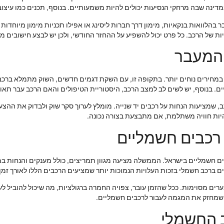
מדינה שבה מרחקי הנסיעות יכולים להיות משמעותיים. בנוסף, תכנים כמו עיצ
בהלוואות בנקאיות, מימון דרך חברות ליסינג או אפילו תכניות מימון מיוחדות
ות של הרכב. כל פרט יכול להשפיע על ההחזר החודשי, ולכן יש לבצע חישובים מד
 המעבר
 במחירים נוחים יותר. בתקופה זו, עם השקת דגמים חדשים, השוק מתמלא ברכב
ם. בנוסף, יש לשים לב למצב הרכב, היסטוריית הטיפולים והאם הרכב עבר תאונ
, שמציעות הנחות על רכבים יד שנייה. מומלץ לערוך סקר שוק ולבדוק את ההצ
להיות חוויה משתלמת, אם מתבצעת בצורה נכונה.
רכבים חשמליים
 חשמליים בישראל. הממשלה מציעה מגוון תמריצים, כולל מענקים והנחות במ
 ברכב חשמלי בזכות העלויות הנמוכות יותר שמציעים הרכבים הללו לאורך זמן.
ים מסוימות. ככל שהזמן עובר, צפויה החמרה ברגולציות, מה שיכול להוביל לע
שמחזק את המגמה לעבור לרכבים חשמליים.
ב החשמלי