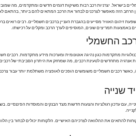
ים בישראל. יצרניות רכב רבות משיקות דגמים חדשים ומתקדמים, מה שמוביל ל
וון הרחב הזה מאפשר לצרכנים לבחור את הרכב המתאים להם ביותר, בהתאם לאו
ת זיהום האוויר מסייעים בהגברת העניין ברכבים חשמליים. רבים רואים ברכ
באמצעות תמריצים שונים, המוסיפים לערך הרכב ומקלים על רכישתו.
רכב החשמלי
וגיות מתקדמות כגון נהיגה אוטונומית ומערכות מידע מתקדמות. רכבים חשמל
ות אנרגיה מתחדשים לטעינת רכבים, מה שמחזק את היתרון הסביבתי של רכבים
ה, כאשר רכבים חשמליים משומשים הופכים לאופציה משתלמת יותר עבור צרכני
ד שנייה
יה, עם עדכון רגולציות והצעות חדשות מצד הבנקים והמוסדות הפיננסיים. בשנ
נייה.
חות להתאים את ההלוואה לצרכיהם האישיים. הלקוחות יכולים לבחור בין הלו