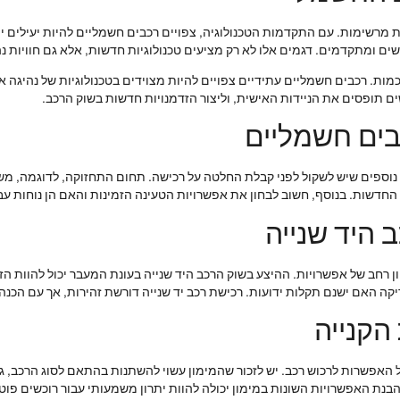
שימות. עם התקדמות הטכנולוגיה, צפויים רכבים חשמליים להיות יעילים יותר
ם ומתקדמים. דגמים אלו לא רק מציעים טכנולוגיות חדשות, אלא גם חוויות נ
כמות. רכבים חשמליים עתידיים צפויים להיות מצוידים בטכנולוגיות של נהיגה א
ם תופסים את הניידות האישית, וליצור הזדמנויות חדשות בשוק הרכב.
בים חשמליים
נוספים שיש לשקול לפני קבלת החלטה על רכישה. תחום התחזוקה, לדוגמה, מש
החדשות. בנוסף, חשוב לבחון את אפשרויות הטעינה הזמינות והאם הן נוחות עבו
 היד שנייה
ון רחב של אפשרויות. ההיצע בשוק הרכב היד שנייה בעונת המעבר יכול להוות ה
קה האם ישנם תקלות ידועות. רכישת רכב יד שנייה דורשת זהירות, אך עם הכנה נ
הקנייה
על האפשרות לרכוש רכב. יש לזכור שהמימון עשוי להשתנות בהתאם לסוג הרכב, 
בנת האפשרויות השונות במימון יכולה להוות יתרון משמעותי עבור רוכשים פוטנ