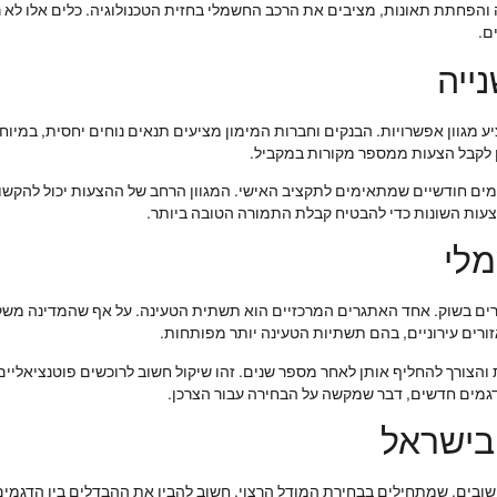
גה והפחתת תאונות, מציבים את הרכב החשמלי בחזית הטכנולוגיה. כלים אלו לא
ם.
ייה
ע מגוון אפשרויות. הבנקים וחברות המימון מציעים תנאים נוחים יחסית, במיו
תן לקבל הצעות ממספר מקורות במקביל.
מים חודשיים שמתאימים לתקציב האישי. המגוון הרחב של ההצעות יכול להקשות
צעות השונות כדי להבטיח קבלת התמורה הטובה ביותר.
לי
רים בשוק. אחד האתגרים המרכזיים הוא תשתית הטעינה. על אף שהמדינה משקיע
זורים עירוניים, בהם תשתיות הטעינה יותר מפותחות.
ת והצורך להחליף אותן לאחר מספר שנים. זהו שיקול חשוב לרוכשים פוטנציאליים
גמים חדשים, דבר שמקשה על הבחירה עבור הצרכן.
בישראל
ים, שמתחילים בבחירת המודל הרצוי. חשוב להבין את ההבדלים בין הדגמים הש