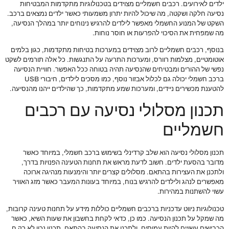
ילדים לאירועים. רכבים חשמליים מצוידים בטכנולוגיות מתקדמות המבטיחות
נסיעה חלקה ושקטה, מה שיכול להיות יתרון משמעותי כאשר ילדים נמצאים ברכב.
השקט של המנוע החשמלי מאפשר לילדים להרגיש נינוחים יותר במהלך הנסיעה,
מה שמפחית את הסיכוי להפרעות או חוסר נוחות.
בנוסף, רכבים חשמליים לרוב מצוידים במערכות בטיחות מתקדמות, כגון בלמים
אוטומטיים, מצלמות רוורס, ומערכות התרעה על התנגשות. כל אלה תורמים לשקט
נפשי של ההורים ומבטיחים שהנסיעה תהיה בטוחה ככל האפשר. חוויית הנסיעה
ברכב חשמלי יכולה גם לכלול אבזור נוסף, כמו מסכים לילדים, חיבורי USB
להטענת מכשירים ניידים, ומערכות שמע מתקדמות, כך שהילדים ייהנו מהנסיעה.
תכנון מסלולי נסיעה עם רכבים
חשמליים
תכנון מסלולי נסיעה הוא שלב קרדינלי בשימוש ברכב חשמלי, במיוחד כאשר
מדובר בהסעת ילדים. חשוב לדעת מראש את תחנות הטעינה הפנויות בדרך,
ולתכנן את העצירות בהתאם. מסלולים קצרים יותר והימנעות מנהיגה ארוכה
מאפשרים לנהג ולילדים להרגיש בנוח, במיוחד בעונות המעבר כאשר מזג האוויר
עשוי להשתנות במהירות.
טכנולוגיות ניווט עדכניות ברכבים חשמליים כוללות מידע על תחנות טעינה קרובות,
מה שמקל על תכנון הנסיעה. כמו כן, כדאי לקחת בחשבון את שעות השיא, כאשר
הכבישים עשויים להיות עמוסים, ולתכנן את הנסיעה בהתאם. תכנון נכון לא רק ח