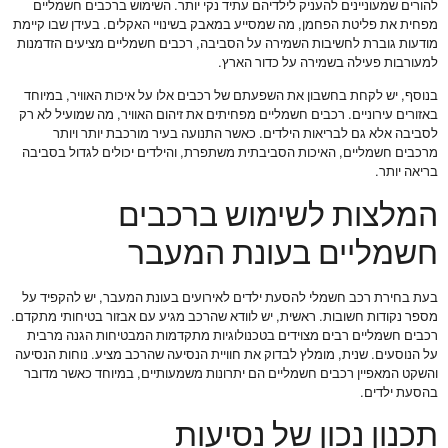
להורים שמעוניינים להעניק לילדיהם עתיד נקי יותר. השימוש ברכבים חשמליים
מפחית את פליטת הפחמן, מה שמסייע במאבק בשינויי האקלים. בעידן שבו קיימת
מודעות גוברת לחשיבות השמירה על הסביבה, רכבים חשמליים מציעים הזדמנות
למעורבות פעילה בשמירה על כדור הארץ.
בנוסף, יש לקחת בחשבון את השפעתם של רכבים אלו על איכות האוויר, במיוחד
באזורים עירוניים. רכבים חשמליים מפחיתים את זיהום האוויר, מה שמועיל לא רק
לסביבה אלא גם לבריאות הילדים. כאשר התנועה בעיר מורכבת יותר ויותר
מרכבים חשמליים, האיכות הסביבתית משתפרת, והילדים יכולים לגדול בסביבה
בריאה יותר.
המלצות לשימוש ברכבים
חשמליים בעונת המעבר
בעת בחירת רכב חשמלי להסעת ילדים לאירועים בעונת המעבר, יש להקפיד על
מספר נקודות חשובות. ראשית, יש לוודא שהרכב מגיע עם אבזור בטיחותי מתקדם.
רכבים חשמליים רבים מצוידים בטכנולוגיות מתקדמות המבטיחות הגנה מרבית
על הנוסעים. שנית, מומלץ לבדוק את חוויית הנסיעה שהרכב מציע. נוחות הנסיעה
והשקט המאפיין רכבים חשמליים הם יתרונות משמעותיים, במיוחד כאשר מדובר
בהסעת ילדים.
תכנון נכון של נסיעות