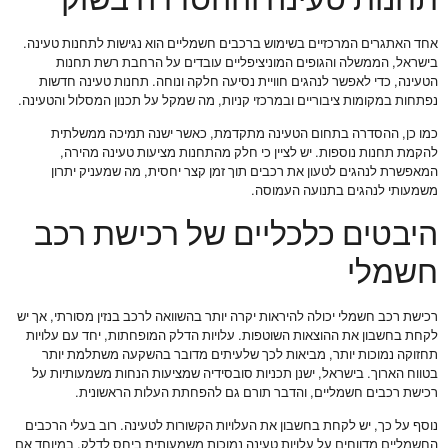
אחד האתגרים המרכזיים בשימוש ברכבים חשמליים הוא נגישות לתחנות טעינה.
בישראל, הממשלה והגופים המוניציפליים עובדים על הרחבת רשת תחנות
הטעינה, כדי לאפשר לנהגים חוויית נסיעה חלקה ונוחה. תחנות טעינה חדשות
נפתחות במקומות ציבוריים ובמרכזי קניות, מה שמקל על תכנון המסלול והטעינה.
כמו כן, ההסדרה בתחום הטעינה מתקדמת, כאשר ישנה תמיכה ממשלתית
להקמת תחנות נוספות. יש לציין כי חלק מהתחנות מציעות טעינה מהירה,
המאפשרת לנהגים לטעון את רכבים תוך זמן קצר יחסית, מה שמעניק יתרון
משמעותי לנהגים בתנועה העמוסה.
היבטים כלכליים של רכישת רכב
חשמלי
רכישת רכב חשמלי יכולה להיראות יקרה יותר בהשוואה לרכב בנזין מסורתי, אך יש
לקחת בחשבון את ההוצאות השוטפות. עלויות הדלק המופחתות, יחד עם עלויות
תחזוקה נמוכות יותר, מביאות לכך שלעיתים מדובר בהשקעה משתלמת יותר
בטווח הארוך. בישראל, ישנן תכניות סובסידיה שמציעות הנחות משמעותיות על
רכישת רכבים חשמליים, והדבר תורם גם להפחתת העלות הראשונית.
נוסף על כך, יש לקחת בחשבון את העלויות הקשורות לטעינה. רוב בעלי הרכבים
החשמליים מדווחים על עלויות טעינה נמוכות משמעותית ביחס לדלק, במיוחד אם