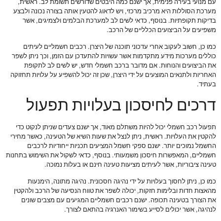
עם מנועי בעירה פנימית, אך ישנם כמה היבטים שדורשים תשומת לב. ראשית,
מערכת הסוללות היא מרכיב מרכזי, ויש לדאוג להטעין אותה בצורה נכונה ולבצע
בדיקות תקופתיות. בנוסף, כדאי לשים לב למערכת הבלמים ולצמיגים, אשר
משפיעים על הביצועים הכלליים של הרכב.
כמו כן, חשוב לעקוב אחרי עדכוני תוכנה של היצרן. רכבים חשמליים לעיתים
כוללים מערכות מידע מתקדמות אשר עשויות להתעדכן עם הזמן, וכך ניתן לשפר
את הביצועים והנוחות. אם מדובר ברכב חשמלי חדש, יש לשים לב לתקופת
האחריות ולתנאים המוצעים על ידי היצרן, שכן זה יכול להשפיע על עלויות תחזוקה
בעתיד.
דרכים לחיסכון בעלויות תפעול
תפעול רכב חשמלי יכול להיות משתלם מאוד, אך ישנם צעדים שניתן לנקוט כדי
להקטין את העלויות. ראשית, ניתן לנצל את שעות השיא של הטעינה, כאשר מחירי
החשמל נמוכים יותר. ישנם ספקי חשמל המציעים תכניות ייחודיות לרכבים
חשמליים, המאפשרות חיסכון משמעותי. בנוסף, כדאי לשקול את השימוש בתחנות
טעינה ציבוריות, אשר לעיתים מציעות טעינה חינם או בעלות נמוכה.
כמו כן, ניתן לחסוך בעלויות על ידי נהיגה חסכונית. נהיגה מתונה, הימנעות
מהאצות חדות ובלימות חזקות, יכולה לשפר את טווח הנסיעה של הרכב ולהקטין
את הצורך בטעינה תכופה. ישנם רכבים חשמליים המגיעים עם מצבים שונים
לנהיגה, אשר יכולים לסייע בשימור האנרגיה בהתאם לצורך.