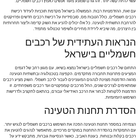
עשוי להיות קשה יותר. זהו גורם שמונע מעוד אנשים לאמץ רכבים חשמליים.
עם זאת, ההזדמנויות רבות. הממשלה בישראל מקדמת תוכניות לעידוד רכישת
רכבים חשמליים, כולל הטבות מס, סובסידיות על רכישת רכבים חדשים ופרויקטים
להרחבת התשתית לטעינה. כל אלו יכולים להניע את השוק קדימה וליצור תחרותיות
בין היצרנים, מה שיביא לירידת מחירים ולשיפור טכנולוגי מתמיד.
הנראות העתידית של רכבים
חשמליים בישראל
התחום של רכבים חשמליים בישראל נמצא בשיאו, עם מגוון רחב של דגמים
המציעים פתרונות תחבורה מתקדמים. הקפיצה בטכנולוגיה ובתשתיות הטעינה
מהווה הזדמנות מצוינת לנהגים המעוניינים לעבור לרכב חשמלי. השוק מציע רכבים
שמתאימים לצרכים שונים, החל מרכבים קומפקטיים ועד רכבים משפחתיים. זו
הזדמנות ללקוחות לבחור את הרכב האידיאלי עבורם, בהתאם לתקציב ולדרישות
השימוש היומיומיות.
הסדרת תחנות הטעינה
הצמיחה במספר תחנות הטעינה הפכה את השימוש ברכבים חשמליים לנגיש יותר.
עם התמקדות בהסדרת התחנות במוקדים מרכזיים, מתאפשר לנהגים להטעין את
רכבים בקלות ובנוחות. בעונת האביב, כאשר הנסיעות גוברות, מתבקש ידע על