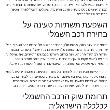
תוכניות אלו נועדו לא רק לייעל את השימוש ברכבים חשמליים, אלא גם להפחית
את זיהום האוויר ולקדם את איכות הסביבה בישראל. עם התפתחות התוכניות, יש
לצפות לשינויים נוספים בשוק הרכב החשמלי, שיכולים להוביל להוזלה נוספת
במחירים ולגידול בהיצע.
השפעת תשתיות טעינה על
בחירת רכב חשמלי
תשתיות הטעינה בארץ מהוות חלק מרכזי בהחלטה על רכישת רכב חשמלי. ככל
שהן מתפתחות, כך עולה הנוחות של השימוש ברכב חשמלי. בישראל, הוקמו
עשרות רבות של תחנות טעינה ברחבי הערים ובכבישים הראשיים, מה שמקל על
הנהגים למצוא מקום לטעון את רכבים. עם זאת, עדיין ישנם אזורים שבהם
התשתיות לא מספיק מפותחות, דבר שעשוי להוות חסם לרכישת רכב חשמלי.
בנוסף, קיימת חשיבות רבה לנגישות של עמדות הטעינה. כשנהגים יכולים למצוא
תחנות טעינה זמינות בקרבת מקום, הם מרגישים בטוחים יותר לבחור ברכב
חשמלי. יש לקחת בחשבון גם את האפשרות של טעינה ביתית, כאשר רבים
מהנוהגים בוחרים להתקין עמדות טעינה בביתם, דבר שמספק נוחות רבה.
תרומת שוק הרכב החשמלי
לכלכלה הישראלית