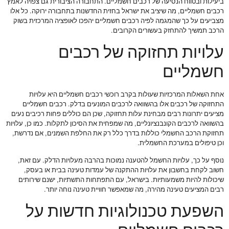
ביעילות ובטווח הנסיעה של רכבים חשמליים. התחבורה הציבורית גם צפויה לאמץ
רכבים חשמליים, מה שיציב את ישראל בחזית החדשנות בתחבורה ירוקה. כל אלו
מצביעים על כך שהמגמה לפיה רכבים חשמליים יהפכו לאופציה המרכזית בשוק
הרכב תמשיך להתחזק בעשורים הקרובים.
עלויות תחזוקה של רכבים
חשמליים
אחת השאלות המרכזיות שעולות בקרב רוכשי רכבים חשמליים היא עלויות
התחזוקה של רכבים אלו בהשוואה לרכבים המונעים בדלק. רכבים חשמליים
מציעים יתרונות רבים מבחינת עלות תחזוקה, שכן הם כוללים פחות רכיבים נעים
בהשוואה לרכבים הקונבנציונליים, מה שמפחית את הסיכון לתקלות. כמו כן, עלויות
תחזוקת הרכב החשמלי כוללות בדרך כלל רק את החלפת השמנים, אם נדרשת,
וכן טיפולים במערכת החשמלית.
נוסף על כך, עלויות החשמל להטענה נמוכות בהרבה מעלויות הדלק. עם זאת,
חשוב לקחת בחשבון את עלויות ההתקנה של עמדות טעינה בבית או בעסק,
שיכולות להיות משמעותיות. בישראל, עם התפתחות התשתיות, ישנם שירותים
רבים המציעים טעינה מהירה, מה שמאפשר חוויית טעינה נוחה יותר.
השפעת טכנולוגיות חדשות על