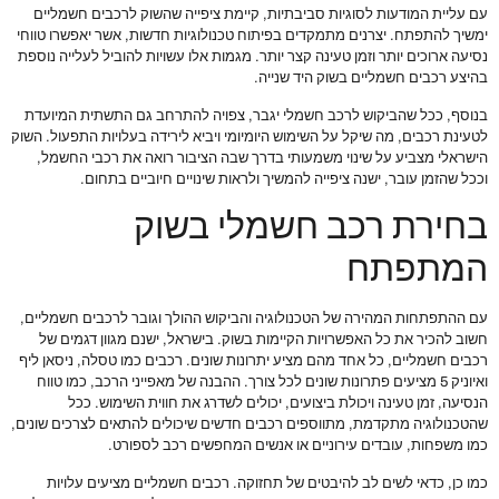
עם עליית המודעות לסוגיות סביבתיות, קיימת ציפייה שהשוק לרכבים חשמליים
ימשיך להתפתח. יצרנים מתמקדים בפיתוח טכנולוגיות חדשות, אשר יאפשרו טווחי
נסיעה ארוכים יותר וזמן טעינה קצר יותר. מגמות אלו עשויות להוביל לעלייה נוספת
בהיצע רכבים חשמליים בשוק היד שנייה.
בנוסף, ככל שהביקוש לרכב חשמלי יגבר, צפויה להתרחב גם התשתית המיועדת
לטעינת רכבים, מה שיקל על השימוש היומיומי ויביא לירידה בעלויות התפעול. השוק
הישראלי מצביע על שינוי משמעותי בדרך שבה הציבור רואה את רכבי החשמל,
וככל שהזמן עובר, ישנה ציפייה להמשיך ולראות שינויים חיוביים בתחום.
בחירת רכב חשמלי בשוק
המתפתח
עם ההתפתחות המהירה של הטכנולוגיה והביקוש ההולך וגובר לרכבים חשמליים,
חשוב להכיר את כל האפשרויות הקיימות בשוק. בישראל, ישנם מגוון דגמים של
רכבים חשמליים, כל אחד מהם מציע יתרונות שונים. רכבים כמו טסלה, ניסאן ליף
ואיוניק 5 מציעים פתרונות שונים לכל צורך. ההבנה של מאפייני הרכב, כמו טווח
הנסיעה, זמן טעינה ויכולת ביצועים, יכולים לשדרג את חווית השימוש. ככל
שהטכנולוגיה מתקדמת, מתווספים רכבים חדשים שיכולים להתאים לצרכים שונים,
כמו משפחות, עובדים עירוניים או אנשים המחפשים רכב לספורט.
כמו כן, כדאי לשים לב להיבטים של תחזוקה. רכבים חשמליים מציעים עלויות