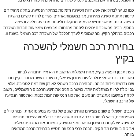
החשמלי, במיוחד אם מתכננים לנסוע לאזורים מרוחקים או פחות נגישים.
כמו כן, יש לבדוק את אפשרויות הטעינה הזמינות במהלך הנסיעה. בחלק מהאזורים
קיימות תחנות טעינה מהירות, אך במקומות אחרים עשויים להיות קשיים בהשגת
טעינה. הכנה מראש תסייע להימנע מתקלות וליהנות מנסיעה חלקה ונעימה.
בנוסף, רבים מהשוכרים יכולים ליהנות מהנחות ומבצעים שמציעות חברות השכרת
רכבים במהלך הקיץ, מה שמוסיף לערך הכלכלי של השכרת רכב חשמלי בעונה זו.
בחירת רכב חשמלי להשכרה
בקיץ
בעת תכנון חופשה בקיץ, אחת השאלות החשובות היא איזו תחבורה לבחור.
השכרת רכב חשמלי יכולה להיות פתרון אידיאלי, במיוחד כאשר מדובר בקיץ חם
שבו נדרשת ניידות גבוהה. הבחירה ברכב חשמלי לא רק שתורמת לסביבה, אלא
גם יכולה להיות משתלמת יותר. כאשר בוחנים את היצע הרכבים החשמליים, חשוב
לקחת בחשבון את צרכי הנוסעים, את סוג הנסיעות המתוכננות, ואת טווח הנסיעה
של הרכב החשמלי.
רכבים חשמליים שונים מציעים טווחים שונים של נסיעה בטעינה אחת. עבור טיולים
משפחתיים, כדאי לבחור ברכב עם טווח גבוה יותר כדי למנוע עצירות תכופות
לטעינה. יש לקחת בחשבון גם את זמני הטעינה, במיוחד אם מתכננים טיולים
ארוכים ביעדים מרוחקים. הבנת צרכי הנסיעה תסייע בבחירת הרכב המתאים
ביותר.