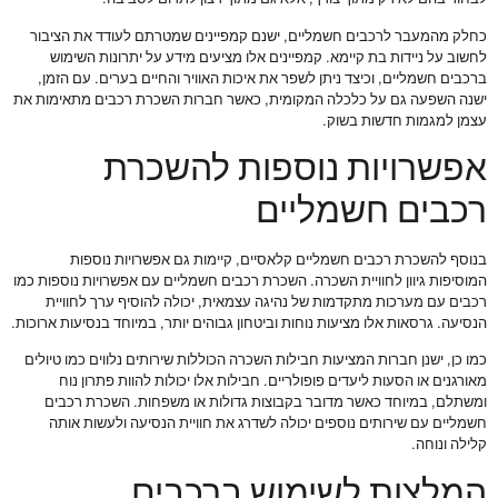
כחלק מהמעבר לרכבים חשמליים, ישנם קמפיינים שמטרתם לעודד את הציבור
לחשוב על ניידות בת קיימא. קמפיינים אלו מציעים מידע על יתרונות השימוש
ברכבים חשמליים, וכיצד ניתן לשפר את איכות האוויר והחיים בערים. עם הזמן,
ישנה השפעה גם על כלכלה המקומית, כאשר חברות השכרת רכבים מתאימות את
עצמן למגמות חדשות בשוק.
אפשרויות נוספות להשכרת
רכבים חשמליים
בנוסף להשכרת רכבים חשמליים קלאסיים, קיימות גם אפשרויות נוספות
המוסיפות גיוון לחוויית השכרה. השכרת רכבים חשמליים עם אפשרויות נוספות כמו
רכבים עם מערכות מתקדמות של נהיגה עצמאית, יכולה להוסיף ערך לחוויית
הנסיעה. גרסאות אלו מציעות נוחות וביטחון גבוהים יותר, במיוחד בנסיעות ארוכות.
כמו כן, ישנן חברות המציעות חבילות השכרה הכוללות שירותים נלווים כמו טיולים
מאורגנים או הסעות ליעדים פופולריים. חבילות אלו יכולות להוות פתרון נוח
ומשתלם, במיוחד כאשר מדובר בקבוצות גדולות או משפחות. השכרת רכבים
חשמליים עם שירותים נוספים יכולה לשדרג את חוויית הנסיעה ולעשות אותה
קלילה ונוחה.
המלצות לשימוש ברכבים