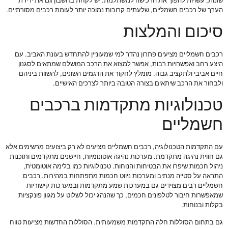
שונות, עשויות להפוך את הרכישה למשתלמת. יש לקחת בחשבון גם את ירידת
הערך של רכבים חשמליים, שלעתים קרובות נמוכה יותר לעומת רכבים מסורתיים.
סיכום והמלצות
רכבים חשמליים מציעים פתרון נהדר למי שמעוניין להתחדש בעונת האביב. עם
היצע רחב ואפשרויות רבות, אפשר למצוא את הרכב המושלם שמתאים לסגנון
חיים אביבי ולתקציב גבוה. מומלץ לחקור את הדגמים השונים, להשוות ביניהם
ולבחור את הרכב שיתאים בצורה הטובה ביותר לצרכים האישיים.
טכנולוגיות מתקדמות ברכבים
חשמליים
עם התקדמות הטכנולוגיה, רכבים חשמליים מציעים לא רק ביצועים מרשימים אלא
גם חווית נהיגה מתקדמת. מערכות נהיגה אוטונומיות, חיישנים מתקדמים ותוכנות
ניהול חכמות שיפרו את הבטיחות והנוחות. טכנולוגיות כמו בלימה אוטומטית,
התראה על סטייה מנתיב ומערכות ניווט חכמות מתפתחות במהירות. רכבים
חשמליים רבים מצוידים גם במערכות שמע מתקדמות ובמערכות קישוריות
שמאפשרות חיבור לטלפונים חכמים, כך שהנהג יכול לשלוט על מגוון פונקציות
בקלות ובנוחות.
גם בתחום הסוללות חלה התקדמות משמעותית. הסוללות החדשות מציעות טווח