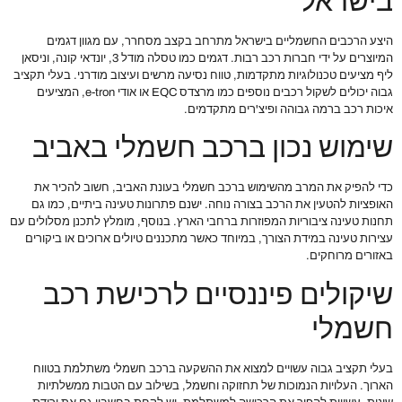
בישראל
היצע הרכבים החשמליים בישראל מתרחב בקצב מסחרר, עם מגוון דגמים
המיוצרים על ידי חברות רכב רבות. דגמים כמו טסלה מודל 3, יונדאי קונה, וניסאן
ליף מציעים טכנולוגיות מתקדמות, טווח נסיעה מרשים ועיצוב מודרני. בעלי תקציב
גבוה יכולים לשקול רכבים נוספים כמו מרצדס EQC או אודי e-tron, המציעים
איכות רכב ברמה גבוהה ופיצ'רים מתקדמים.
שימוש נכון ברכב חשמלי באביב
כדי להפיק את המרב מהשימוש ברכב חשמלי בעונת האביב, חשוב להכיר את
האופציות להטעין את הרכב בצורה נוחה. ישנם פתרונות טעינה ביתיים, כמו גם
תחנות טעינה ציבוריות המפוזרות ברחבי הארץ. בנוסף, מומלץ לתכנן מסלולים עם
עצירות טעינה במידת הצורך, במיוחד כאשר מתכננים טיולים ארוכים או ביקורים
באזורים מרוחקים.
שיקולים פיננסיים לרכישת רכב
חשמלי
בעלי תקציב גבוה עשויים למצוא את ההשקעה ברכב חשמלי משתלמת בטווח
הארוך. העלויות הנמוכות של תחזוקה וחשמל, בשילוב עם הטבות ממשלתיות