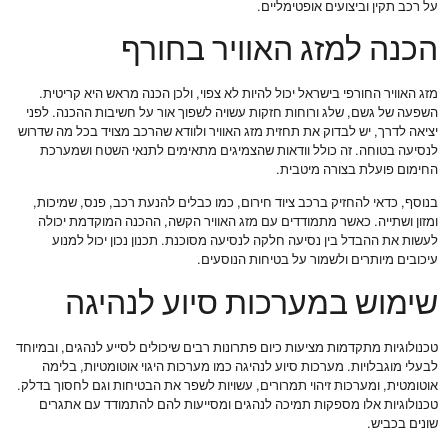
על רכב תקין וביצועים אופטימליים.
הכנה למזג האוויר בחורף
מזג האוויר החורפי בישראל יכול להיות לא צפוי, ולכן הכנה מראש היא קריטית.
השפעה של גשם, שלג ורוחות חזקות עשויה לשפוך אור על חשיבות ההכנה. לפני
יציאה לדרך, יש לבדוק את תחזית מזג האוויר ולוודא שהרכב מצויד בכל מה שדרוש
לנסיעה בטוחה. זה כולל וודאות שהצמיגים מתאימים לתנאי השטח ושמערכת
החימום פועלת בצורה מיטבית.
בנוסף, כדאי להחזיק ברכב ציוד חירום, כמו כבלים להנעת רכב, פנס, שמיכות,
ומזון ושתייה. כאשר מתמודדים עם מזג האוויר הקשה, ההכנה המוקדמת יכולה
לעשות את ההבדל בין נסיעה חלקה לנסיעה מסוכנת. תכנון נכון יכול למנוע
עיכובים מיותרים ולשמור על בטיחות הנוסעים.
שימוש במערכות סיוע לנהיגה
טכנולוגיות מתקדמות מציעות כיום פתרונות רבים שיכולים לסייע לנהגים, ובמיוחד
לבעלי מוגבלויות. מערכות סיוע לנהיגה כמו מערכות היגוי אוטומטיות, בלימה
אוטומטית, ומערכות זיהוי תמרורים, עשויות לשפר את הבטיחות וגם לחסוך בדלק.
טכנולוגיות אלו מספקות תמיכה לנהגים ומסייעות להם להתמודד עם אתגרים
שונים בכביש.