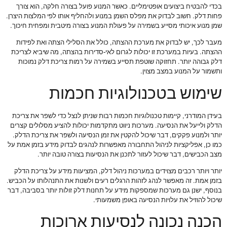
בכדי להבטיח ביצועים אופטימליים. כאשר המנוע פועל בצורה חלקה, הוא צורך
פחות דלק. חשוב לבדוק את מפלס השמן במנוע ולהחליף אותו לפי המלצות היצרן.
שמן מנוע איכותי מסייע בשמירה על פעולת המנוע בצורה מיטבית ומפחית חיכוך.
מעבר לכך, יש לבדוק את מערכת ההצתה, כולל את הסלילי הצתה ואת לפידות
ההצתה. בעיות במערכת זו יכולות לגרום לאי-סדירות בהצתה, מה שיביא לצריכת
דלק גבוהה יותר. תחזוקה שוטפת תסייע בשמירה על רמות צריכת דלק נמוכות
ותשמור על המנוע במצב מצוין.
שימוש בטכנולוגיות חכמות
בעידן המודרני, קיימות טכנולוגיות חכמות רבות שניתן לנצל כדי לשפר את צריכת
הדלק ולייעל את הנסיעה. מערכות ניווט מתקדמות יכולות להציע מסלולים קצרים
יותר ולמנוע פקקים, דבר שיכול להקטין את זמן הנסיעה ולשפר את צריכת הדלק.
כמו כן, אפליקציות לניהול התחבורה מאפשרות לנהגים לבדוק מידע בזמן אמת על
מצב הכבישים, דבר שיכול לעזור לתכנן את הנסיעות בצורה טובה יותר.
יותר ויותר רכבים מצוידים במערכות ניהול דלק, המציעות מידע על צריכת הדלק
בזמן אמת. זה מאפשר לנהג לזהות הרגלים רעים ולשנות את התנהלותו על הכביש.
בנוסף, ישנן גם מערכות שמספקות מידע על תחנות דלק זולות יותר בסביבה, דבר
שיכול להוזיל את עלויות הנסיעה באופן משמעותי.
הכנה נכונה לנסיעות ארוכות