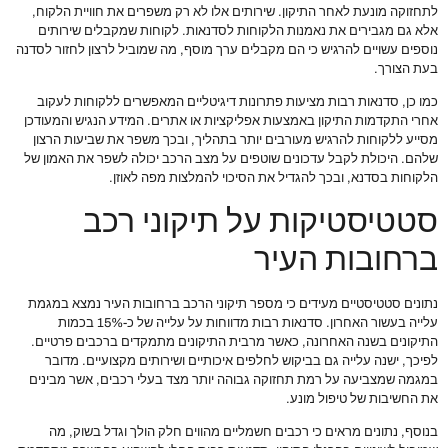
לתחזוקה מונעת לאחר התיקון. שירותים אלו לא רק משפרים את חוויית הלקוח,
אלא גם מגבירים את נאמנות הלקוחות לסדנאות. לקוחות שמקבלים שירותים
נוספים עשויים להרגיש כי הם מקבלים ערך מוסף, מה שמוביל לרצון לחזור לסדנה
בעת הצורך.
כמו כן, סדנאות רבות מציעות פתרונות דיגיטליים המאפשרים ללקוחות לעקוב
אחרי התקדמות התיקון באמצעות אפליקציות או אתרים. המידע הנגיש והמעודכן
מסייע ללקוחות להרגיש מעורבים יותר בתהליך, ובכך משפר את שביעות הרצון
שלהם. היכולת לקבל עדכונים שוטפים על מצב הרכב יכולה לשפר את האמון של
הלקוחות בסדנא, ובכך להגדיל את הסיכוי להמלצות מפה לאוזן.
סטטיסטיקות על תיקוני רכב
ברחובות העיר
נתונים סטטיסטיים מעידים כי מספר תיקוני הרכב ברחובות העיר נמצא במגמת
עלייה בעשור האחרון. סדנאות רבות מדווחות על עלייה של כ-15% בכמות
התיקונים בשנה האחרונה, כאשר מרבית התיקונים מתמקדים ברכבים פרטיים.
לפיכך, ישנה עלייה גם בביקוש לחלפים איכותיים ושירותים מקצועיים. מדובר
במגמה שמצביעה על רמת תחזוקה גבוהה יותר מצד בעלי רכבים, אשר מבינים
את החשיבות של טיפול מונע.
בנוסף, נתונים מראים כי רכבים חשמליים מהווים חלק הולך וגדל בשוק, מה