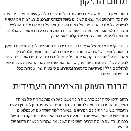
תחום התיקון
תחום תיקון הרכב מרגיש את השפעתם של תהליכי רגולציה, אשר מתעדכנים מעת
לעת כדי להתאים את עצמם לשינויים בשוק ולצורכי הצרכנים. רגולציות אלו עשויות
להשפיע על מחירי התיקונים, על רמות האיכות, ואף על סוגי החומרים והחלפים
המותרים לשימוש. הסדנאות נדרשות להיות מעודכנות בכל מה שקשור לרגולציה,
על מנת להימנע מעונש כספי או תקלות בעת התיקון.
בנוסף, קיימת מגמה של אכיפת חוקים סביבתיים המובילים לכך שסדנאות התיקון
נדרשות להקפיד על שימוש בחומרים ידידותיים לסביבה. חוקים אלו לא רק
משפיעים על תהליכי תיקון, אלא גם על התנהלות כללית של הסדנאות, דבר שיכול
להוביל לעלויות נוספות. עם זאת, ישנן סדנאות שמבינות את החשיבות של התאמה
לתהליכים הללו ומשקיעות בהכשרה ובשדרוגים שיבטיחו שהן עומדות בכל
הדרישות החוקיות.
הבנת השוק והצמיחה העתידית
תחום תיקון כלי הרכב ברחובות העיר מצביע על מגמות ברורות של צמיחה
והשתנות מתמדת. בהתאם לנתונים הסטטיסטיים שנאספו, ניתן להבחין בעלייה
מתמדת בשיעור התיקונים הנדרשים, במיוחד לאור השדרוגים הטכנולוגיים
המתרחשים בשוק. הצמיחה הזו נובעת מהגברת המודעות לתחזוקה נכונה של
רכבים, יחד עם כניסת רכבים חשמליים לשוק, מה שמחייב הכשרה חדשה של
טכנאים.