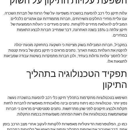
השפעת עלויות התיקון על השוק
עלות תיקון כלי רכב להסעות בהשכרה משפיעה על שולי הרווח של חברות השכרה.
עם עליית מחירי החלקים והשירותים, חברות מתמודדות עם אתגרים כלכליים
המובילים להעלאת מחירים ללקוחות. נתונים מעידים כי העלות הממוצעת של
תיקון עלתה ב-15% בשנה האחרונה, דבר שמחייב חברות לבצע התאמות
במחירים.
במקביל, חברות המובילות בשוק מציינות כי השקעה בתחזוקה מונעת יכולה
להקטין את העלויות בטווח הארוך. נתונים מראים כי תיקון בזמן של בעיות קטנות
יכול לחסוך עלויות גדולות בעתיד, ולכן חברות מתמקדות בשיטות עבודה שמביאות
לתוצאות אלו.
תפקיד הטכנולוגיה בתהליך
התיקון
השימוש בטכנולוגיות מתקדמות בתהליך תיקון כלי רכב להסעות בהשכרה נעשה
נפוץ יותר. טכנולוגיות כמו ניתוח נתונים ובינה מלאכותית מאפשרות לחברות לחזות
תקלות ולבצע תיקונים לפני שהן מתרחשות. נתונים סטטיסטיים מראים כי חברות
שמשתמשות בטכנולוגיות אלו רואות הפחתה משמעותית בכמות התקלות.
כמו כן, הפלטפורמות הדיגיטליות מאפשרות ללקוחות לעקוב אחרי מצב הרכב בזמן
אמת, דבר שמגביר את שקיפות התהליך ומחזק את האמון של הלקוחות בחברות.