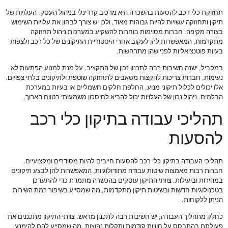
תחזוקת כלי רכב להסעות בהשכרה היא מרכיב קרדינלי בניהול העסק. העלויות של
תיקון ותחזוקה עשויות להיות גבוהות מאוד, ולכן יש צורך לבחון את עלויות השימוש
בצורה מקיפה. חברות מסוימות בוחרות להשקיע במערכות ניהול תחזוקה
מתקדמות, המאפשרות להן לעקוב אחרי היסטוריית התיקונים של כל רכב ולצפות
בעיות פוטנציאליות לפני שהן מתרחשות.
במקביל, ישנה חשיבות רבה לתכנון נכון של התקציב. על מנת למנוע הפתעות לא
נעימות, חברות צריכות להקצות משאבים לתחזוקה שוטפת ולתיקונים בלתי צפויים.
אלו יכולים לכלול תיקוני מנוע, החלפת חלקים חשמליים או בעיות במערכת
הבלמים. ניהול נכון של העלויות יכול להביא לחיסכון משמעותי בטווח הארוך.
תהליכי עבודה בתיקון כלי רכב
להסעות
תהליכי העבודה בתיקון כלי רכב להסעות חייבים להיות מסודרים ומקצועיים.
חברות רבות מאמצות שיטות עבודה מתודולוגיות, המאפשרות להן לבצע תיקונים
במהירות וביעילות. צוותי התיקון עוסקים בהכשרה מתמדת כדי להתעדכן
בטכנולוגיות חדשות ובשיטות תיקון מתקדמות, מה שמסייע בשיפור רמת השירות
הניתן ללקוחות.
כחלק מתהליך העבודה, יש חשיבות רבה לתכנון מראש. צוותי התיקון מתכננים את
פעולתם בהתבסס על חוויות קודמות ותקלות נפוצות, מה שמסייע להם להימנע