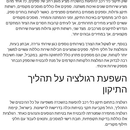
שוק תיקוני כלי רכב להסעות בהשכרה מציע מגוון רחב של ספקים, כל אחד מהם
מציע שירותים שונים ואיכות משתנה. ספקים אלו כוללים מוסכים מקומיים, רשתות
תיקון גדולות, וספקים מומחים בתחומים ספציפיים. כאשר לקוחות בוחרים ספק,
הם לרוב מתמקדים באיכות התיקון, זמני ההמתנה והמחיר. מוסכים מקומיים
עשויים להציע מחירים תחרותיים, אך לעיתים קרובות חסרים את הציוד המתקדם
הנדרש לתיקונים מורכבים. מצד שני, רשתות תיקון גדולות מציעות שירותים
מקצועיים, אך במחירים גבוהים יותר.
בנוסף, יש לשקול את הצורך בשירותים נוספים כגון שירותי גרירה, אבחון בעיות,
והמלצות על חלקי חילוף. ספקים שמציעים חבילות שירות כוללות עשויים למשוך
יותר לקוחות, שכן הם מספקים פתרון כולל לתחזוקה ותיקון. במקביל, ישנה חשיבות
רבה לבדוק את המלצות הלקוחות הקודמים על מנת להבטיח שהספק הנבחר
מספק שירות איכותי.
השפעת רגולציה על תהליך
התיקון
רגולציה בתחום תיקון כלי רכב להסעות בהשכרה משפיעה על כל ההיבטים של
התהליך, החל מקביעת תקני בטיחות וכלה בדרישות לרישיונות. בישראל, קיימת
רגולציה מחמירה שמטרתה להבטיח את בטיחות הנוסעים והנהגים כאחד. רגולציות
אלו כוללות בדיקות תקופתיות, חובת רישוי למוסכים, ותנאים לעבוד עם חלקי
חילוף מקוריים.