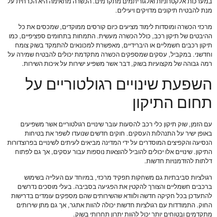
במערכות אלקטרוניות ואלגוריתמים מתקדמים. הכשרה מתאימה היא הכרחית על
מנת להבטיח תיקונים מדויקים ויעילים.
מרכזי הכשרה ומוסדות לימוד מציעים כיום קורסים ממוקדים, שמכסים את כל
ההיבטים של תיקון רכב, כולל הכשרה מעשית. התמחות בתחומים ספציפיים, כמו
תיקון רכבים חשמליים או היברידיים, מאפשרת למכונאים להתמקד בשוק צומח
וחדשני. במקביל, עסקים שמספקים הכשרה מתקדמת יכולים להבטיח שמירה על
רמה גבוהה של מקצועיות בשוק, דבר אשר משפיע ישירות על איכות השירות.
השפעת שינויים רגולטוריים על
תחום התיקון
עם הזמן, שוק תיקון כלי רכב להסעות עובר שינויים רגולטוריים אשר משפיעים
באופן ישיר על התנהלות העסקים. חוקים חדשים שנועדו לשפר את בטיחות
הנסיעה והקפיצים המוסדרים על ידי המדינה מביאים לעיתים לשינויים בפרוצדורות
התיקון. שינויים אלו יכולים להוביל להוצאות נוספות עבור עסקים, אך גם לפתוח
דלתות להזדמנויות חדשות.
רגולציות סביבתיות גם משחקות תפקיד מרכזי, במיוחד עם העלייה בשימוש
ברכבים חשמליים והצורך להקטין את הפגיעה בסביבה. בעלי מוסכים נדרשים
להתעדכן בכל חקיקה חדשה ולוודא שהשירותים שהם מספקים עומדים בדרישות
החוק. התמודדות עם רגולציות חדשות יכולה להוות אתגר, אך גם מתן שירותים
מתקדמים ובטוחים יותר יכול להוות יתרון תחרותי בשוק.