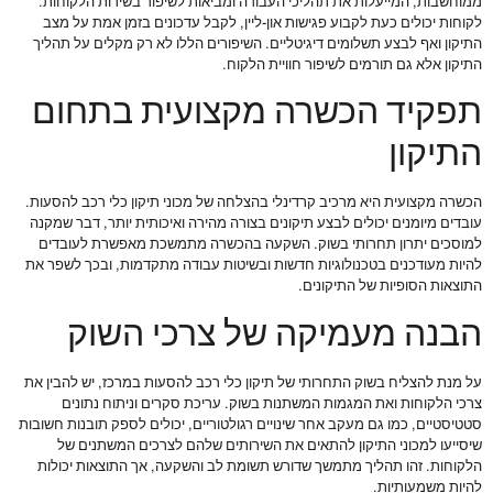
ממוחשבות, המייעלות את תהליכי העבודה ומביאות לשיפור בשירות הלקוחות.
לקוחות יכולים כעת לקבוע פגישות און-ליין, לקבל עדכונים בזמן אמת על מצב
התיקון ואף לבצע תשלומים דיגיטליים. השיפורים הללו לא רק מקלים על תהליך
התיקון אלא גם תורמים לשיפור חוויית הלקוח.
תפקיד הכשרה מקצועית בתחום
התיקון
הכשרה מקצועית היא מרכיב קרדינלי בהצלחה של מכוני תיקון כלי רכב להסעות.
עובדים מיומנים יכולים לבצע תיקונים בצורה מהירה ואיכותית יותר, דבר שמקנה
למוסכים יתרון תחרותי בשוק. השקעה בהכשרה מתמשכת מאפשרת לעובדים
להיות מעודכנים בטכנולוגיות חדשות ובשיטות עבודה מתקדמות, ובכך לשפר את
התוצאות הסופיות של התיקונים.
הבנה מעמיקה של צרכי השוק
על מנת להצליח בשוק התחרותי של תיקון כלי רכב להסעות במרכז, יש להבין את
צרכי הלקוחות ואת המגמות המשתנות בשוק. עריכת סקרים וניתוח נתונים
סטטיסטיים, כמו גם מעקב אחר שינויים רגולטוריים, יכולים לספק תובנות חשובות
שיסייעו למכוני התיקון להתאים את השירותים שלהם לצרכים המשתנים של
הלקוחות. זהו תהליך מתמשך שדורש תשומת לב והשקעה, אך התוצאות יכולות
להיות משמעותיות.