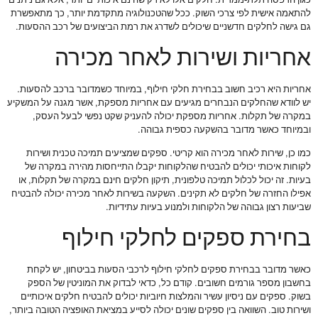
כגון הדפסה תלת-ממדית. חלקים אלו לא רק שהינם איכותיים יותר, אלא גם ניתנים
להתאמה אישית לפי צרכי השוק. ככל שהטכנולוגיה מתקדמת יותר, כך מתאפשרת
גם גישה לחלקים חדשניים שיכולים לשדרג את רמת הביצועים של רכב ההסעות.
אחריות ושירות לאחר מכירה
אחריות היא רכיב חשוב בבחירת חלקי חילוף, במיוחד כשמדובר ברכב להסעות.
יש לוודא שהחלקים הנבחרים מגיעים עם אחריות מספקת, אשר מגנה על המשקיע
במקרה של תקלות. אחריות מספקת יכולה להעניק שקט נפשי לבעל העסק,
ובמיוחד כאשר מדובר בהשקעה כספית גבוהה.
כמו כן, שירות לאחר מכירה הוא קריטי. ספקים שמציעים תמיכה טכנית ושירות
לקוחות איכותי יכולים להבטיח שהלקוחות יקבלו התייחסות מהירה במקרה של
בעיות. זה יכול לכלול תמיכה טלפונית, תיקון חלקים חינם במקרה של תקלות, או
אפילו החזרה של חלקים לא תקינים. השקעה בשירות לאחר מכירה יכולה להבטיח
שביעות רצון גבוהה של הלקוחות ולמנוע בעיות עתידיות.
בחירת ספקים לחלקי חילוף
כאשר מדובר בבחירת ספקים לחלקי חילוף לרכבי הסעות בביטחון, יש לקחת
בחשבון מספר גורמים חשובים. קודם כל, כדאי לבדוק את המוניטין של הספק
בשוק. ספקים עם ניסיון עשיר והמלצות חיוביות יכולים להבטיח חלקים איכותיים
ושירות טוב. השוואה בין ספקים שונים יכולה לסייע במציאת האופציה הטובה ביותר,