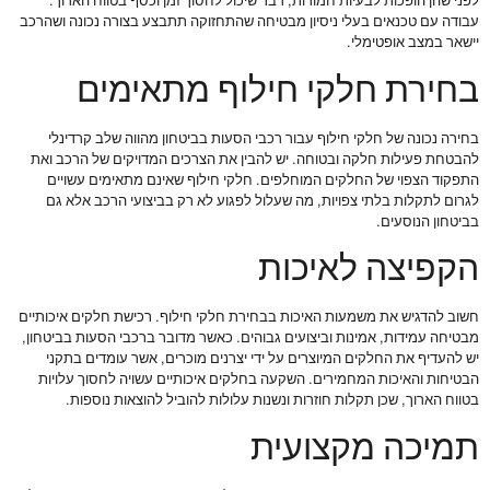
לפני שהן הופכות לבעיות חמורות, דבר שיכול לחסוך זמן וכסף בטווח הארוך.
עבודה עם טכנאים בעלי ניסיון מבטיחה שהתחזוקה תתבצע בצורה נכונה ושהרכב
יישאר במצב אופטימלי.
בחירת חלקי חילוף מתאימים
בחירה נכונה של חלקי חילוף עבור רכבי הסעות בביטחון מהווה שלב קרדינלי
להבטחת פעילות חלקה ובטוחה. יש להבין את הצרכים המדויקים של הרכב ואת
התפקוד הצפוי של החלקים המוחלפים. חלקי חילוף שאינם מתאימים עשויים
לגרום לתקלות בלתי צפויות, מה שעלול לפגוע לא רק בביצועי הרכב אלא גם
בביטחון הנוסעים.
הקפיצה לאיכות
חשוב להדגיש את משמעות האיכות בבחירת חלקי חילוף. רכישת חלקים איכותיים
מבטיחה עמידות, אמינות וביצועים גבוהים. כאשר מדובר ברכבי הסעות בביטחון,
יש להעדיף את החלקים המיוצרים על ידי יצרנים מוכרים, אשר עומדים בתקני
הבטיחות והאיכות המחמירים. השקעה בחלקים איכותיים עשויה לחסוך עלויות
בטווח הארוך, שכן תקלות חוזרות ונשנות עלולות להוביל להוצאות נוספות.
תמיכה מקצועית