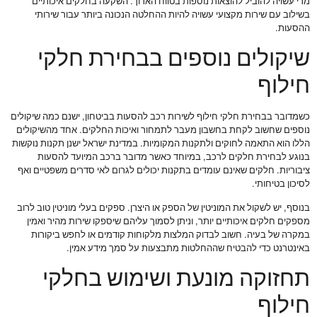
מדי עשויה להוביל להוצאות נוספות בטווח הארוך. השקעה בחלקים איכותיים
בשילוב עם שירות מקצועי עשויה להיות ההחלטה הנכונה ביותר עבור שירותי
ההסעות.
שיקולים נוספים בבחירת חלקי
חילוף
כשמדובר בבחירת חלקי חילוף לשירות רכב להסעות בביטחון, ישנם כמה שיקולים
נוספים שחשוב לקחת בחשבון מעבר לתמחור ואיכות החלקים. אחד מהשיקולים
הללו הוא התאמה לחוקים ולתקנות המקומיות. במדינת ישראל ישנן תקנות נוקשות
בנוגע לבחירת חלקים לרכב, במיוחד כאשר מדובר ברכב המיועד להסעות
ציבוריות. חלקים שאינם עומדים בתקנות יכולים לגרום לאי סדרים משפטיים ואף
לסיכון בטיחותי.
בנוסף, יש לשקול את המוניטין של הספק או היצרן. ספקים בעלי מוניטין טוב לרוב
מספקים חלקים איכותיים יותר, וניתן לסמוך עליהם שיספקו שירות מהיר ואמין
במקרה של בעיה. חשוב לבדוק המלצות מלקוחות קודמים או לחפש ביקורות
באינטרנט כדי להבטיח שההחלטות מתבצעות על סמך מידע אמין.
תחזוקה מונעת ושימוש בחלקי
חילוף