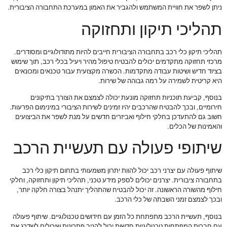
ניתן לשפר את חוויית המשתמש ולהגביר את האמון במערכת התחבורה הציבורית.
תהליכי תיקון ותחזוקה
תהליכי תיקון כלי רכב בתחבורה הציבורית חייבים להיות מתודולוגיים ומסודרים.
מרכזי תחזוקה מתקדמים יכולים להבטיח טיפול מהיר ויעיל בכלי רכב, תוך שימוש
בציוד חדיש ושיטות עבודה מתקדמות. הכשרה מקצועית עבור טכנאים ומכונאים
היא קריטית לשמירה על רמה גבוהה של שירות.
בנוסף, קביעת תוכניות תחזוקה מונעת יכולה לצמצם את הצורך בתיקונים
חירומיים, ובכך להבטיח שהרכבים יהיו זמינים לשירות הציבורי במינימום הפרעות.
חשוב גם להתעדכן בחלקי חילוף ואביזרים חדשים על מנת לשפר את הביצועים
והאמינות של הכלים.
שיתופי פעולה עם תעשיית הרכב
שיתוף פעולה עם יצרני רכב יכול להוות יתרון משמעותי בתחום תיקון כלי רכב
בתחבורה ציבורית. יצרנים יכולים לספק מידע טכני, תהליכי תיקון ותחזוקה, וחלקי
חילוף מהשורה הראשונה. זה יכול להבטיח שהתהליך יתנהל בצורה חלקה יותר,
ובכך לצמצם זמני השבתה של כלי הרכב.
בנוסף, תעשיית הרכב מתפתחת כל הזמן עם חידושים טכנולוגיים. שיתוף פעולה
עם חברות המפתחות טכנולוגיות חדשות יכול להניב פתרונות שיכולים לשדרג את