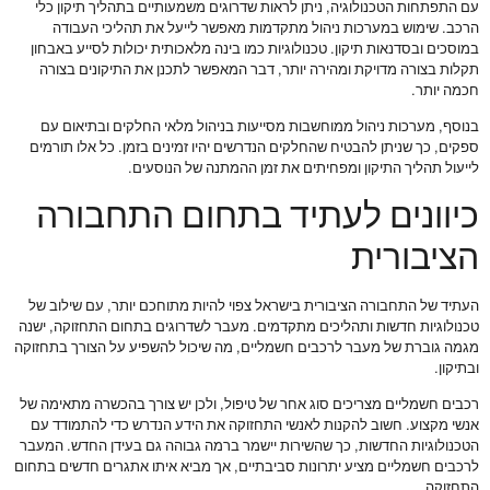
עם התפתחות הטכנולוגיה, ניתן לראות שדרוגים משמעותיים בתהליך תיקון כלי
הרכב. שימוש במערכות ניהול מתקדמות מאפשר לייעל את תהליכי העבודה
במוסכים ובסדנאות תיקון. טכנולוגיות כמו בינה מלאכותית יכולות לסייע באבחון
תקלות בצורה מדויקת ומהירה יותר, דבר המאפשר לתכנן את התיקונים בצורה
חכמה יותר.
בנוסף, מערכות ניהול ממוחשבות מסייעות בניהול מלאי החלקים ובתיאום עם
ספקים, כך שניתן להבטיח שהחלקים הנדרשים יהיו זמינים בזמן. כל אלו תורמים
לייעול תהליך התיקון ומפחיתים את זמן ההמתנה של הנוסעים.
כיוונים לעתיד בתחום התחבורה
הציבורית
העתיד של התחבורה הציבורית בישראל צפוי להיות מתוחכם יותר, עם שילוב של
טכנולוגיות חדשות ותהליכים מתקדמים. מעבר לשדרוגים בתחום התחזוקה, ישנה
מגמה גוברת של מעבר לרכבים חשמליים, מה שיכול להשפיע על הצורך בתחזוקה
ובתיקון.
רכבים חשמליים מצריכים סוג אחר של טיפול, ולכן יש צורך בהכשרה מתאימה של
אנשי מקצוע. חשוב להקנות לאנשי התחזוקה את הידע הנדרש כדי להתמודד עם
הטכנולוגיות החדשות, כך שהשירות יישמר ברמה גבוהה גם בעידן החדש. המעבר
לרכבים חשמליים מציע יתרונות סביבתיים, אך מביא איתו אתגרים חדשים בתחום
התחזוקה.