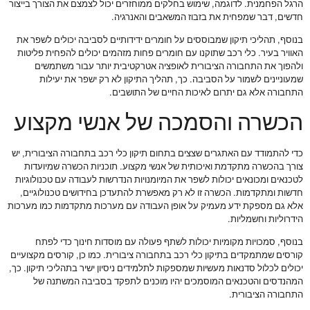
הרגל הפחמנית. לדוגמה, שימוש בחלקים ממוחזרים יכול לצמצם את הצורך בייצור
חדשים, דבר שמפחית את בזבוז המשאבים והאנרגיה.
בנוסף, תהליכי תיקון שמבוססים על חומרים ידידותיים לסביבה יכולים לשפר את
האוויר בעיר. כלי רכב שתוקנו עם חומרים פחות מזהמים יכולים להפחית פליטות
ולהפוך את התחבורה הציבורית לאופציה אטרקטיבית יותר עבור משתמשים
שמעוניינים לשמור על הסביבה. כך, תהליך התיקון לא רק ישפר את יעילות
התחבורה אלא גם יתרום לאיכות החיים של התושבים.
הכשרה והסמכה של אנשי מקצוע
כדי להתמודד עם האתגרים שצצים בתחום תיקון כלי רכב בתחבורה הציבורית, יש
צורך בהכשרה מתקדמת ואיכותית של אנשי מקצוע. תוכניות הכשרה שמיועדות
לטכנאים ומכונאים יכולות לשפר את המיומנויות הנדרשות לעבודה עם טכנולוגיות
חדשות ומתקדמות. הכשרה זו לא רק מאפשרת להתעדכן בחידושים טכנולוגיים,
אלא גם מספקת ידע מעמיק על אופן העבודה עם מערכות מתקדמות כמו מערכות
הידרוליות וחשמליות.
בנוסף, סמכויות מקומיות יכולות לשתף פעולה עם מוסדות חינוך כדי לפתח
קורסים שמתמקדים בתיקון כלי רכב בתחבורה ציבורית. כמו כן, קורסים מקצועיים
יכולים לכלול סדנאות מעשיות שמספקות לתלמידים ניסיון ישיר בתהליכי תיקון. כך,
המהנדסים והטכנאים המוסמכים יהיו מוכנים לתפקד בסביבה המשתנה של
התחבורה הציבורית.