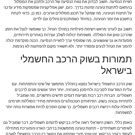
חוויית הנסיעה. חשוב לבדוק את טווח הנסיעה של הרכב ולתכנן את המסלול
בהתאם לתחנות טעינה זמינות בדרך. כיום, ישנן אפליקציות שמספקות מידע עדכני
על תחנות הטעינה, מה שמקל על תכנון מסלולים ארוכים. כמו כן, כדאי לקחת
בחשבון את זמני הטעינה, במיוחד כשמתכננים טיולים עם ילדים.
חשוב גם לערוך מראש רשימת פעילויות במהלך הטיול, כך שאפשר לנצל את הזמן
שהרכב טוען את הסוללה. משפחות יכולות לשלב עצירות באתרים תיירותיים,
מסעדות או גני שעשועים, מה שמוסיף ערך לחוויית הנסיעה. הכנה מוקדמת יכולה
להפוך את הטיול לנעים ומסודר יותר, ולא תשאיר מקום להפתעות לא נעימות.
תמורות בשוק הרכב החשמלי
בישראל
שוק הרכב החשמלי בישראל נמצא בתהליך מתמשך של שינוי והתפתחות. עם
עליית המודעות לסביבה ולחיסכון באנרגיה, יותר ויותר אנשים פונים לרכבים
חשמליים. חברות רכב רבות מציעות דגמים חדשים וחדשניים, מה שמוביל
לתחרות גבוהה בשוק. הפיתוחים הטכנולוגיים והפחתת מחירי הסוללות תורמים
להוזלת עלות רכישת רכבים חשמליים, כך שהם הופכים להיות אפשרות נוחה יותר
למשפחות.
באופן כללי, השוק הישראלי רואה עלייה בביקוש לדגמים חשמליים, דבר שמוביל גם
לשיפורים תשתיתיים – תחנות טעינה מתפשטות ברחבי הארץ והמערכת מתחילה
לעמוד בקצב הביקוש. זהו שינוי חיובי שמחזק את הקשר בין הרכב החשמלי לאורח