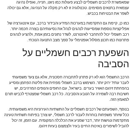
שמאפשרת לרכבים חשמליים לבצע פעולות כמו ניווט, חנייה, ואפילו נהיגה
עצמאית בתנאים מסוימים. טכנולוגיה זו לא רק מקלה על הנהיגה, אלא גם יכולה
לשפר את הבטיחות בכביש.
כמו כן, קיימת גם התקדמות במערכות המידע והבידור ברכב, עם אינטגרציה של
אפליקציות נוספות שמסייעות לנהגים לנהל את נסיעותיהם בצורה חכמה יותר.
רכב חשמלי יכול להתחבר לאינטרנט, לשדר נתונים בזמן אמת, ולהציע לנהגים
פתרונות כמו תכנון מסלול אופטימלי על סמך מצב התנועה הנוכחי.
השפעת רכבים חשמליים על
הסביבה
הרכב החשמלי הוא לא רק פתרון לתחבורה חסכונית, אלא גם צעד משמעותי
לעבר עתיד ירוק יותר. השימוש ברכב חשמלי מפחית את פליטת הפחמן ומסייע
בהפחתת זיהום האוויר בערים. בישראל, עם החופים והנופים המרהיבים, יש
חשיבות רבה לשמירה על הטבע והסביבה. כל רכב חשמלי שמצטרף לכביש תורם
למאמץ הזה.
בנוסף, השפעתם של רכבים חשמליים על התשתיות העירוניות היא משמעותית.
ככל שיותר משפחות בוחרות לעבור לרכב חשמלי, יש צורך בפיתוח תשתיות טעינה
מתקדמות ונגישות יותר, דבר שמניע את הכלכלה המקומית. עם הזמן, זה יכול
להוביל לשיפורים באיכות החיים בעיר ולצמצום בעיות זיהום.