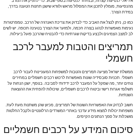
אידיאלי לנסיעות קצרות, ובמיוחד לנסיעות בסופי שבוע. כדי להפיק את המרב
מהנסיעות, מומלץ לתכנן את המסלול מראש ולוודא שישנן תחנות הטענה בדרך,
במידת הצורך.
כמו כן, ניתן לנצל את האביב כדי לבדוק את צריכת האנרגיה של הרכב. טמפרטורות
נעימות מאפשרות לנהוג בצורה חכמה, ולמזער את הצורך בטעינה תכופה. יש לשים
לב למצב הצמיגים ולבצע בדיקות שגרתיות כדי להבטיח שהרכב פועל ביעילות.
תמריצים והטבות למעבר לרכב
חשמלי
ממשלת ישראל מציעה תמריצים והטבות למשפחות המעוניינות לעבור לרכב
חשמלי. תכניות סובסידיה שונות מאפשרות לרכוש רכבים חשמליים במחירים
נוחים יותר, מה שמקל על המעבר לרכב ידידותי לסביבה. בנוסף, ישנן הנחות על
תשלומי אגרות רישוי וביטוח לרכבים חשמליים, שיכולות להפחית את ההוצאות
השנתיות.
חשוב לבדוק את האפשרויות השונות של תמריצים, מכיוון שהן משתנות מעת לעת.
משפחות יכולות למצוא מידע עדכני באתרי המשרדים הרלוונטיים ולקבל החלטות
מושכלות על סמך הנתונים הקיימים.
סיכום המידע על רכבים חשמליים