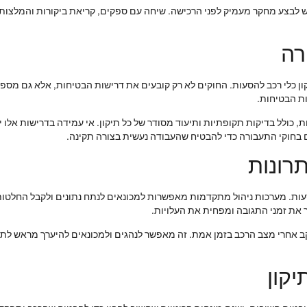
ש לבצע מחקר מעמיק לפני הרכישה. שיחה עם ספקים, קריאת ביקורות והמלצות 
רה
ון כלי רכב להסעות. החוקים לא רק קובעים את דרישות הבטיחות, אלא גם מספקי
ות הבטיחות.
כולל בדיקות תקופתיות ותיעוד מסודר של כל תיקון. אי עמידה בדרישות אלו יכו
ם בחוקי התעבורה כדי להבטיח שהעבודה נעשית בצורה תקינה.
רונות
עות. מערכות ניהול מתקדמות מאפשרות למכונאים לנתח נתונים ולקבל החלטות 
 את זמני התגובה ומפחית את העלויות.
כמו חיישנים ומערכות GPS מסייעות במעקב אחרי מצב הרכב בזמן אמת. זה מאפשר לנהגים ולמכונאים ל
קון