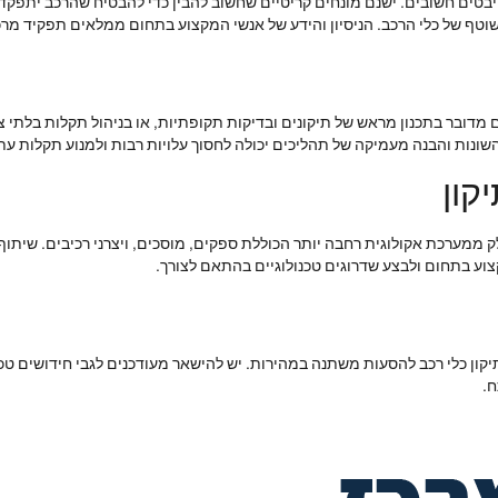
היבטים חשובים. ישנם מונחים קריטיים שחשוב להבין כדי להבטיח שהרכב יתפקד 
וטף של כלי הרכב. הניסיון והידע של אנשי המקצוע בתחום ממלאים תפקיד מר
 אם מדובר בתכנון מראש של תיקונים ובדיקות תקופתיות, או בניהול תקלות בלת
ונות והבנה מעמיקה של תהליכים יכולה לחסוך עלויות רבות ולמנוע תקלות עתי
קון
לק ממערכת אקולוגית רחבה יותר הכוללת ספקים, מוסכים, ויצרני רכיבים. שיתו
קצוע בתחום ולבצע שדרוגים טכנולוגיים בהתאם לצורך.
קון כלי רכב להסעות משתנה במהירות. יש להישאר מעודכנים לגבי חידושים טכ
ח.