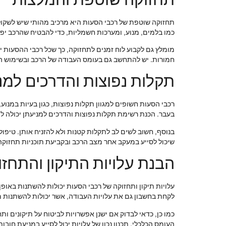
תחזוקה שוטפת של רכבי הסעות היא מרכיב מהותי שיש לשקול. 
כמו בלמים, מנוע, ומערכות חשמליות, כדי להבטיח שהרכב יפע
מומלץ גם לקבוע לוח זמנים לתחזוקה, כך שכל רכבי ההסעות י
חמורות. יש להתחשב גם בעומס העבודה של הרכב ובשימוש היו
תקלות נפוצות והדרכים למנ
רכבי הסעות חשופים למגוון תקלות נפוצות, כגון בעיות במנו
בעבר. הכנת רשימת תקלות נפוצות והדרכים למניעתן יכולה לה
בנוסף, חשוב לשים לב לתקלות קטנות ולא להזניח אותן. טיפול
שיכול לסייע במעקב אחר מצב הרכב ובקביעת תוכניות תחזוק
הבנת עלויות התיקון והתחזו
עלויות תיקון ותחזוקה של רכבי הסעות יכולות להשתנות באופ
לקחת בחשבון גם את עלויות העבודה, אשר יכולות להשתנות 
כמו כן, כדאי לבדוק אם ישנן אפשרויות לביטוח על תיקונים ות
העומס הכלכלי. תכנון נכון של עלויות יכול לסייע במניעת חובו