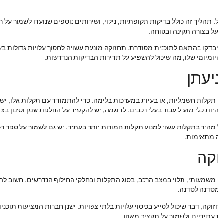
תהליך זה כולל בדיקות תקופתיות, ניקוי, ושירותים נוספים שנועדו לשמור על 
ל בצורה תקינה ובטוחה.
יבדקו בהתאם לתוכנית מסודרת. תחזוקה מונעת עשויה לחסוך עלויות גדולות בע
מיומי שלו, מה שיכול להשפיע על תדירות הבדיקות הנדרשות.
יעתן
ע, תקלות חשמליות, או בעיות במערכות בלימה. כדי להתמודד עם תקלות אלו, 
יות כלי מועיל עבור בעלי רכבים. לדוגמה, יש להקפיד על החלפת שמן וסינון ב
 מהיר בתקלות עשוי למנוע תקלות חמורות יותר בעתיד. יש גם לשמור על ספר רכ
ה מתאימות.
קה
ן משמעותי, תלוי במצב הרכב, בסוג התקלות ובחלקי החילוף הנדרשים. חשוב להב
מסדנה לסדנה.
חזוקה, דבר שיכול לסייע בכיסוי עלויות בלתי צפויות. ישנן חברות המציעות תוכ
ת עתידיים ולשמור על תקציב מאוזן.