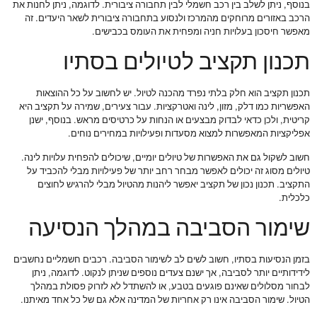
בנוסף, ניתן לשלב בין רכב חשמלי לבין תחבורה ציבורית. לדוגמה, ניתן לחנות את
הרכב באזורים מרוחקים מהמרכז ולנסוע בתחבורה ציבורית לשאר היעדים. זה
מאפשר חיסכון בעלויות חניה ומפחית את העומס בכבישים.
תכנון תקציב לטיולים בסתיו
תכנון תקציב הוא חלק בלתי נפרד מהכנה לטיול. יש לחשוב על כל ההוצאות
האפשריות כמו דלק, מזון, לינה ואטרקציות. עבור צעירים, שמירה על תקציב היא
קריטית, ולכן כדאי לבדוק מבצעים או הנחות על כרטיסים מראש. בנוסף, ישנן
אפליקציות המאפשרות למצוא מסעדות ופעילויות במחירים נוחים.
חשוב לשקול גם את האפשרות של טיולים יומיים, שיכולים להפחית עלויות לינה.
טיולים מסוג זה יכולים לאפשר מבחר רחב יותר של פעילויות מבלי להכביד על
התקציב. תכנון נכון של תקציב יאפשר ליהנות מהטיול מבלי להרגיש לחוצים
כלכלית.
שימור הסביבה במהלך הנסיעה
בזמן הנסיעות בסתיו, חשוב לשים לב לשימור הסביבה. רכבים חשמליים נחשבים
לידידותיים יותר לסביבה, אך ישנם צעדים נוספים שניתן לנקוט. לדוגמה, ניתן
לבחור מסלולים שאינם פוגעים בטבע, או להשתדל לא לזרוק פסולת במהלך
הטיול. שימור הסביבה אינו רק אחריות של המדינה אלא גם של כל אחד מאיתנו.