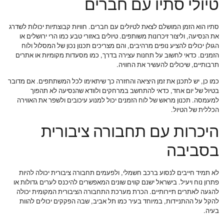
טיולי סתיו עם חברים
סתיו הוא הזמן המושלם לצאת לטיולים עם חברים. חוויות קבוצתיות יכולות לשדרג
את הנסיעה, וליצור זיכרונות משותפים. טיולים באזורי טבע כמו הרי ירושלים או
הגולן יכולים להציע נופים מרהיבים, והם מצריכים תכנון נכון של המסלול ולוח
הזמנים. כדאי לחשוב על תחנות עצירה בדרך, כמו מסעדות מקומיות או אתרים
תרבותיים, שיכולים להעשיר את החוויה.
כמו כן, יש לתכנן את זמן היציאה והחזרה כך שיתאימו לכל המשתתפים. אם מדובר
בטיול של יום אחד, כדאי להתחשב במרחקים ולוודא שהנסיעה לא תהפוך
למעמסה. תכנון מראש של לוח הזמנים יכול למנוע עיכובים ולשפר את האווירה
הכללית של הטיול.
היכרות עם תחבורה ציבורית
בסביבה
לא תמיד חייבים לנסוע ברכב חשמלי, ולפעמים תחבורה ציבורית יכולה להיות
פתרון נוח ויעיל. בישראל ישנם קווים שונים המאפשרים להיכנס לערים גדולות או
להגעה לאתרים תיירותיים. הכרת מערכת התחבורה הציבורית המקומית יכולה
להקל על ההתניידות, במיוחד בעיר כמו תל אביב, שבה הפקקים יכולים להוות
בעיה.