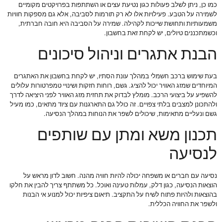
כמו כן, ניתן לשלב פעולות כגון נטיעת עצים או השתתפות בפרויקטים מקומיים
לשמירה על הטבע. פעילויות אלו לא רק תורמות לסביבה, אלא גם מספקות חוויות
משמעותיות ותחושת שייכות לקהילה. שמירה על הסביבה היא חובה חברתית,
וכשמתכננים טיולים, יש לקחת זאת בחשבון.
הבנת אתגרים וניהול סיכונים
בעת שימוש ברכב חשמלי במהלך עונת הסתיו, יש לקחת בחשבון את האתגרים
המיוחדים שמזג האוויר יכול להציג. גשם, רוחות חזקות ושינויי טמפרטורות עלולים
להשפיע על ביצועי הרכב. מומלץ לבדוק את תחזית מזג האוויר לפני היציאה לדרך
ולהתכונן למצבים בלתי צפויים. זה כולל גם התארגנות עם ציוד מתאים, כמו מעיל
גשם ונעליים מתאימות, שיכולים לשפר את הנוחות במהלך הנסיעה.
תכנון משא ומתן עם שותפים
לנסיעה
נסיעה עם חברים או משפחה יכולה להיות חוויה מהנה. חשוב לדון מראש על
הוצאות הנסיעה, כגון דלק, עמלות טעינה ואוכל. כל משתתף צריך להבין את חלקו
בהוצאות ולהיות פתוח לשיח על התקציב. תיאום ציפיות יכול למנוע אי הבנות
ולשפר את החוויה הכללית.