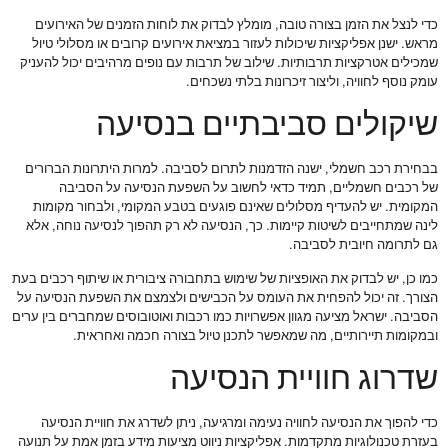
כדי לנצל את הזמן בצורה טובה, מומלץ לבדוק את לוחות הזמנים של האירועים
מראש. ישנן אפליקציות שיכולות לעזור במציאת אירועים קרובים או מסלולי טיול
שמכילים אטרקציות תרבותיות. שילוב של תרבות עם נופים מרהיבים יכול להעניק
עומק נוסף לחוויה, וליצור זיכרונות בלתי נשכחים.
שיקולים סביבתיים בנסיעה
בבחירת רכב חשמלי, ישנה הזדמנות לתרום לסביבה. למרות היתרונות הברורים
של רכבים חשמליים, תמיד כדאי לחשוב על השפעת הנסיעה על הסביבה
המקומית. יש להעדיף מסלולים שאינם פוגעים בטבע המקומי, ולבחור מקומות
לינה שמתחייבים לשיטות קיימות. כך, הנסיעה לא רק תהפוך לנסיעה נוחה, אלא
גם לתרומה חיובית לסביבה.
כמו כן, יש לבדוק את האופציות של שימוש בתחבורה ציבורית או שיתוף רכבים בעת
הצורך. זה יכול להפחית את העומס על הכבישים ולצמצם את השפעת הנסיעה על
הסביבה. ישראל מציעה מגוון אפשרויות כמו רכבות ואוטובוסים שמחברים בין ערים
ובמקומות תיירותיים, מה שמאפשר לתכנן טיול בצורה חכמה ואחראית.
שדרוג חוויית הנסיעה
כדי להפוך את הנסיעה לחוויה נעימה ומרגיעה, ניתן לשדרג את חוויית הנסיעה
בעזרת טכנולוגיות מתקדמות. אפליקציות ניווט מציעות מידע בזמן אמת על תנועה