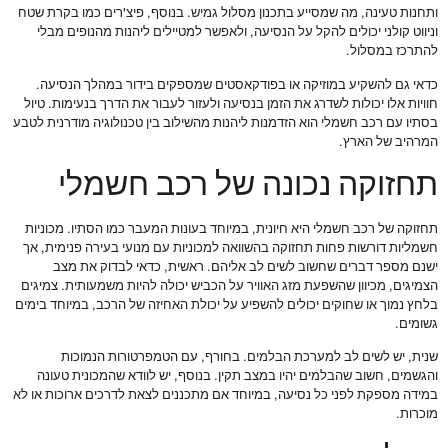
ותחנות טעינה, מה שמסייע בתכנון מסלול גמיש. בנוסף, פיצ'רים כמו בקרת שטח
וניווט קולני יכולים להקל על הנסיעה, ולאפשר למטיילים ליהנות מהנופים מבלי
להתרכז במסלול.
כדאי גם להשקיע במוזיקה או בפודקאסטים שמספקים בידור במהלך הנסיעה.
חוויות אלו יכולות לשדרג את הזמן בנסיעה ולעזור לעבור את הדרך בנעימות. טיול
בסתיו עם רכב חשמלי הוא הזדמנות ליהנות מהשילוב בין טכנולוגיה מודרנית לטבע
המרהיב של הארץ.
תחזוקה נכונה של רכב חשמלי
תחזוקה של רכב חשמלי היא חיונית, במיוחד בעונות המעבר כמו הסתיו. מכוניות
חשמליות דורשות פחות תחזוקה בהשוואה למכוניות עם מנועי בעירה פנימית, אך
ישנם מספר דברים שחשוב לשים לב אליהם. ראשית, כדאי לבדוק את מצב
הצמיגים, מכיוון שהשפעת מזג האוויר על הכביש יכולה להיות משמעותית. צמיגים
בלחץ נמוך או שחוקים יכולים להשפיע על יכולת האחיזה של הרכב, במיוחד בימים
גשומים.
שנית, יש לשים לב למערכת הבלמים. בחורף, עם הטמפרטורות הנמוכות
והגשמים, חשוב שהבלמים יהיו במצב תקין. בנוסף, יש לוודא שהמכונית טעונה
במידה מספקת לפני כל נסיעה, במיוחד אם מתכננים לצאת לדרכים ארוכות או לא
מוכרות.