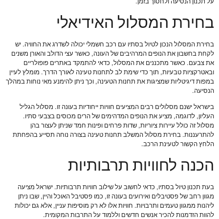
על תכנון הנסיעה ולחסוך בזמן.
בחירת המסלול האידיאלי
בחירת המסלול הנכון לטיול בסתיו עם רכב חשמלי יכולה לשדרג את החוויה. יש
לקחת בחשבון את הנופים המרהיבים של העונה, כאשר עצי הדולב והאורן משנים
את צבעם. כאשר מתכננים את המסלול, כדאי להתמקד באתרים פופולריים
ובאטרקציות טבעיות, תוך כדי שימת לב לתחנות טעינה לאורך הדרך. מומלץ לעיין
במפות דיגיטליות שמציגות את תחנות הטעינה, וכך ניתן להימנע מאי נוחות במהלך
הנסיעה.
בישראל ישנם מסלולים רבים המציעים חוויות ייחודיות בעונה זו. מסלול הגליל
העליון, לדוגמה, מציע את הנופים המדהימים של הרים מכוסים בצבעי סתיו.
מסלול זה כולל עיירות ציוריות, שדות פרחים ופינות חמד שניתן לעצור בהן
להתרעננות. בחירת מסלול המשלב תחנות טעינה בצורה נוחה תסייע בהפחתת
הלחץ הקשור לטעינת הרכב.
הכנה לחוויות תרבותיות
בעת תכנון טיול בסתיו, כדאי לחשוב על שילוב חוויות תרבותיות. ישראל מציעה
מגוון רחב של פסטיבלים ואירועים בעונה זו, כמו פסטיבל האוכל והיין, שבו ניתן
ליהנות ממגוון טעמים ותרבויות. חוויות אלו לא רק מוסיפות עניין, אלא גם יכולות
להוות הזדמנות להכיר אנשים חדשים וללמוד על התרבות המקומית.