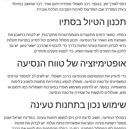
כסף לאורך זמן. בנוסף, רכב חשמלי מפחית זיהום אוויר, דבר שחשוב במיוחד
בעידן המודרני שבו המודעות לאיכות הסביבה הולכת וגוברת.
תכנון הטיול בסתיו
בסתיו, כאשר הימים מתקצרים והטמפרטורות מתקרבות, יש לקחת בחשבון את
השפעת מזג האוויר על הנסיעה. תכנון מסלול מתאים יכול לסייע במניעת תקלות.
כדאי לבדוק תחנות טעינה זמינות בדרך כדי להבטיח שהרכב יישאר טעון. יש גם
לתכנן את הזמנים לפי שעות השיא, כדי למנוע פקקים מיותרים.
אופטימיזציה של טווח הנסיעה
כדי להפיק את המקסימום מהנסיעה ברכב חשמלי, יש לשים לב למספר גורמים
המשפיעים על טווח הנסיעה. מומלץ לנסוע במהירויות מתונות ולמנוע בלימות
פתאומיות. בנוסף, יש להימנע משימוש מופרז במערכות חשמליות כמו חימום או
מזגן, שעלולים להקשות על שמירה על טווח הנסיעה.
שימוש נכון בתחנות טעינה
במהלך הנסיעה, חשוב לדעת היכן ניתן למצוא תחנות טעינה. במדינת ישראל ישנם
מספר רשתות טעינה המציעות אפשרויות נוחות וקלות. יש לבדוק את זמינות
התחנות לפי המסלול המתוכנן. כמו כן, בחלק מהתחנות ניתן לטעון את הרכב