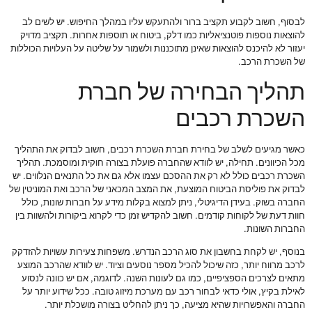
לבסוף, חשוב לקבוע תקציב ברור ולהתעקש עליו במהלך החיפוש. יש לשים לב
להוצאות נוספות פוטנציאליות כמו דלק, ביטוח או תוספות אחרות. תקציב מדויק
יעזור לא להיכנס להוצאות שאינן מתוכננות ולשמור על שליטה על העלויות הכוללות
של השכרת הרכב.
תהליך הבחירה של חברת
השכרת רכבים
כאשר מגיעים לשלב של בחירת חברת השכרת רכבים, חשוב לבדוק את התהליך
מכל הכיוונים. תחילה, יש לוודא שהחברה פועלת בצורה חוקית ומוסמכת. תהליך
השכרת רכבים כולל לא רק את ההסכם עצמו אלא גם את כל התנאים הנלווים. יש
לבדוק את פוליסת הביטוח המוצעת, את המצב המכאני של הרכב ואת המוניטין של
החברה בשוק. בעידן הדיגיטלי, ניתן למצוא בקלות מידע על חברות שונות, כולל
חוות דעת של לקוחות קודמים. חשוב להקדיש זמן כדי לקרוא ביקורות ולהשוות בין
החברות השונות.
בנוסף, יש לקחת בחשבון את סוג הרכב הנדרש. משפחות צעירות עשויות להזדקק
לרכב מרווח יותר, כזה שיכול להכיל מספר נוסעים וציוד. יש לוודא שהרכב המוצע
מתאים לצרכים הספציפיים, כמו גם לעונות השנה. לדוגמה, אם יש כוונה לנסוע
לאילת בקיץ, אולי כדאי לבחור רכב עם מערכת מיזוג טובה. ככל שידוע יותר על
החברה והאפשרויות שהיא מציעה, כך ניתן להחליט בצורה מושכלת יותר.