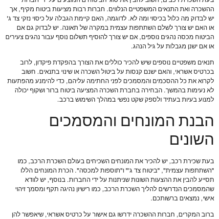
בעת השכרת רכבים, חשוב להבין את סוגי הביטוחים המוצעים על ידי חברות
ההשכרה ואת התנאים המשפטיים הנלווים. חברות רבות מציעות ביטוח מקיף, אך
יש לבדוק מה כלול בכיסוי ומה לא. לדוגמה, האם קיימת הגבלה על כיסוי נזקי צד ג'
או האם יש צורך לשלם השתתפות עצמית במקרה של תאונה. יש לבדוק גם אם
הביטוח מכסה נהגים נוספים, אם יש צורך להוסיף תשלום נוסף עבור נהגים צעירים
או אם ישנן מגבלות על גיל הנהג.
תנאים משפטיים נוספים שיש להכיר כוללים את הצורך בהפקדת פיקדון, לרוב
בכרטיס אשראי, והאם ישנם קנסות על ביטול השכרה או שינוי בתנאים. חשוב
לקרוא את כל ההסכמים והמסמכים לפני החתימה עליהם, כדי להימנע מהפתעות
לא נעימות בהמשך. הבחירה בחברת השכרה המציעה ביטוח ברור ושקוף יכולה
למנוע בעיות בעתיד ולספק שקט נפשי במהלך השימוש ברכב.
הבנת המונחים והמסמכים
השונים
בעת שכירת רכב, יש להכיר את המונחים השכיחים בעולם השכרת הרכב, כמו
"השתתפות עצמית", "ביטוח צד ג'" ו"תוספות למכסה". הכרת המונחים הללו
תסייע להבין את ההצעות השונות שניתנות על ידי החברות. בנוסף, יש לוודא
שהמסמכים הנדרשים להליך השכרת הרכב, כמו רישיון נהיגה תקף ומסמך זיהוי
אישי, נמצאים ברשותכם.
ברוב המקרים, חברות ההשכרה ידרשו גם אישור על כרטיס אשראי, שיאפשר להן