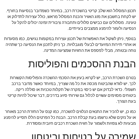
תכנון המסלול הוא שלב קריטי בהשכרת רכב, במיוחד כשמדובר בנסיעות בחורף.
יש לקחת בחשבון את מזג האוויר והכנת המסלול מראש, כולל עצירות לתדלוק או
טעינה. מסלולים עם כבישים סלולים ותחבורה ציבורית זמינה יכולים להקל על
הנסיעה ולעזור להימנע ממצבים בעייתיים.
בנוסף, ניתן לשקול את האפשרות של תכנון עצירות במקומות נגישים, כמו מסעדות
או אתרי תיירות המיועדים לבעלי מוגבלויות. כך ניתן לתכנן את הנסיעה כך שתהיה
נוחה ובטוחה, מבלי לפספס את החוויות שמציעה המדינה.
הבנת ההסכמים והפוליסות
בטרם השכרת הרכב, יש לקרוא בעיון את הסכמי ההשכרה והפוליסות הקשורות
לכך. יש לוודא שהביטוח מכסה את כל מה שצריך, במיוחד כאשר מדובר ברכב
חשמלי. כדאי לבדוק אם יש כיסוי במקרה של תקלות טכניות או סוללה ריקה.
ביטוחים מסוימים עשויים לכלול גם שירותי סיוע בדרכים, דבר שיכול להיות קריטי
בעת הצורך.
כמו כן, יש להכיר את התנאים הנלווים להשכרה, כמו קנס על החזרת הרכב מאוחר
או על נזקים שלא נרשמו בעת קבלת הרכב. הבנת כל הפרטים הללו תסייע להימנע
מבעיות לא צפויות ולשמור על חווית השכרת רכבים חיובית ומסודרת.
שמירה על בטיחות וביטחון