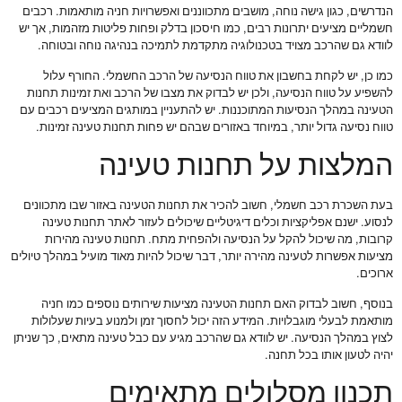
הנדרשים, כגון גישה נוחה, מושבים מתכווננים ואפשרויות חניה מותאמות. רכבים
חשמליים מציעים יתרונות רבים, כמו חיסכון בדלק ופחות פליטות מזהמות, אך יש
לוודא גם שהרכב מצויד בטכנולוגיה מתקדמת לתמיכה בנהיגה נוחה ובטוחה.
כמו כן, יש לקחת בחשבון את טווח הנסיעה של הרכב החשמלי. החורף עלול
להשפיע על טווח הנסיעה, ולכן יש לבדוק את מצבו של הרכב ואת זמינות תחנות
הטעינה במהלך הנסיעות המתוכננות. יש להתעניין במותגים המציעים רכבים עם
טווח נסיעה גדול יותר, במיוחד באזורים שבהם יש פחות תחנות טעינה זמינות.
המלצות על תחנות טעינה
בעת השכרת רכב חשמלי, חשוב להכיר את תחנות הטעינה באזור שבו מתכוונים
לנסוע. ישנם אפליקציות וכלים דיגיטליים שיכולים לעזור לאתר תחנות טעינה
קרובות, מה שיכול להקל על הנסיעה ולהפחית מתח. תחנות טעינה מהירות
מציעות אפשרות לטעינה מהירה יותר, דבר שיכול להיות מאוד מועיל במהלך טיולים
ארוכים.
בנוסף, חשוב לבדוק האם תחנות הטעינה מציעות שירותים נוספים כמו חניה
מותאמת לבעלי מוגבלויות. המידע הזה יכול לחסוך זמן ולמנוע בעיות שעלולות
לצוץ במהלך הנסיעה. יש לוודא גם שהרכב מגיע עם כבל טעינה מתאים, כך שניתן
יהיה לטעון אותו בכל תחנה.
תכנון מסלולים מתאימים