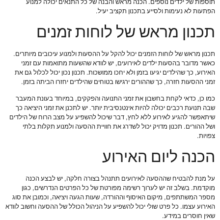
תוספות של ילדים נוספים. הכנה מראש והבנה של כל התנאים יכולה למנוע
הפתעות לא נעימות ולסייע בתכנון תקציב יעיל.
תכנון מראש של לוחות זמנים
תכנון מראש של לוחות הזמנים יכול להקל על ההסעות ולמנוע עיכובים מיותרים.
כאשר מדובר בהסעות ילדים לאירועים, יש לוודא שהשעות מתואמות עם זמני
האירוע, כך שהילדים יגיעו בזמן ולא יחכו ממושכות. תכנון נכון יכול לכלול גם את
זמני ההסעות חזרה, כך שההורים ירגישו בטוחים שהילדים יחזרו הביתה בזמן.
כמו כן, כדאי לקחת בחשבון את זמני התנועה והפקקים, במיוחד בעונת המעבר
שבה תנועת רכבים יכולה להיות אינטנסיבית יותר. יש לתכנן את זמני היציאה כך
שיתאפשר להגיע לאירוע ללא לחץ, דבר שיכול להשפיע על מצב הרוח של הילדים
ושל ההורים. תכנון מדויק יכול לשדרג את חוויית ההסעה ולמנוע תקלות בלתי
צפויות.
הכנה ליום האירוע
על מנת להבטיח שההסעה לאירועים תתנהל בצורה חלקה, יש לבצע הכנה
מוקדמת. בשלב זה יש לערוך רשימה מפורטת של כל הפרטים הנדרשים, כגון
מספר המשתתפים, מיקום האיסוף וההורדה, שעות הגעה ויציאה, וכמובן את סוג
האירוע עצמו. כל פרט שולי יכול להשפיע על הניהול הכולל של ההסעה וחשוב לוודא
שאין חוסרים במידע.