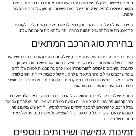
המלצות אישיות, ניתן לחפש חוות דעת באינטרנט. אתרים חברתיים ופורומים
מקוונים יכולים לספק מידע נוסף על רמות השירות והניסיון של חברות הסעות
שונות.
במידה והוחלט על חברה מסוימת, כדאי לבקש המלצות ממנה לגבי לקוחות
קודמים, מה שיכול להעניק תמונה ברורה יותר על האיכות והאמינות שלה.
בחירת סוג הרכב המתאים
בעת בחירת חברת הסעות עבור ילדים, יש לקחת בחשבון את סוג הרכב שיתאים
לצרכים של המשפחה. רכבים שונים מציעים רמות שונות של נוחות וביטחון.
לדוגמה, מיניבוסים יכולים להוות פתרון מצוין להסעת קבוצות קטנות של ילדים,
בעוד שרכבים גדולים יותר מתאימים להסעות של קבוצות גדולות. חשוב לוודא
שהרכב מצויד במערכות בטיחות מתקדמות, כגון חגורות בטיחות לילדים, מושבי
בטיחות מתאימים ומערכות מיזוג אוויר.
בנוסף, יש לשים לב למצב התחזוקה של הרכב. רכבים חדשים או כאלה שעברו
תחזוקה שוטפת עשויים להציע חוויית נסיעה בטוחה ונעימה יותר. יש לבדוק גם את
גודל הרכב, כך שיתאים למספר הילדים שצריך להסיע, ולוודא שיש מקום נוסף
למבוגרים אם יש צורך. כל פרט קטן יכול להשפיע על איכות הנסיעה ועל רמת
הנוחות של הילדים.
זמינות גמישה ושירותים נוספים