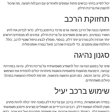
יכול לסייע בזיהוי כבישים פחות עמוסים ולאחרים עם הגבלות תנועה, מה שיכול
להקטין את צריכת הדלק.
תחזוקת הרכב
תחזוקה נכונה של הרכב מהווה גורם מרכזי בחיסכון בדלק. כדאי לבדוק את לחץ
האוויר בצמיגים, כיוון שהם משפיעים על צריכת הדלק. צמיגים לא מנופחים דורשים
יותר אנרגיה ולכן צורכים יותר דלק. בנוסף, מומלץ לבצע טיפול שוטף לרכב, כולל
החלפת שמן ומסננים, כדי להבטיח שהרכב פועל בצורה אופטימלית.
סגנון נהיגה
שינוי קל בסגנון הנהיגה יכול להשפיע משמעותית על צריכת הדלק. נהיגה במהירות
קבועה, הימנעות מהאצות פתאומיות והאטות מיותרות יכולים להפחית את השימוש
בדלק. נהיגה חכמה, כמו תכנון ההאצה וההאטה, תורמת להוזלת ההוצאות במהלך
טיולים משפחתיים.
שימוש ברכב יעיל
במידה ויש אפשרות, בחירה ברכב עם צריכת דלק נמוכה יותר יכולה להיות פתרון
מצוין להוזלת הוצאות דלק. רכבים היברידיים או חשמליים מציעים חיסכון משמעותי
בהוצאות דלק, במיוחד בנסיעות ארוכות. אם משפחה מתכננת טיול קיץ ארוך, כדאי