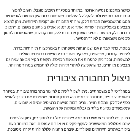
כאשר מתכננים נסיעה ארוכה, במיוחד במסגרת תקציב מוגבל, חשוב לחפש
הנחות והטבות שיכולות להקל על העלויות. משפחות רבות אינן מודעות לאפשרויות
המגוונות שמציעות חברות דלק, שירותי תחבורה ואטרקציות תיירותיות. ניתן למצוא
מבצעים באפליקציות ייעודיות, אתרי אינטרנט או אפילו בעיתונים מקומיים. ייתכן כי
חברות דלק מציעות כרטיסי מועדון או הנחות ללקוחות קבועים, שמאפשרות לחסוך
סכומים משמעותיים לאורך הנסיעה.
בנוסף, כדאי לבדוק אם ישנן הנחות משפחתיות באטרקציות תיירותיות בדרך.
לעיתים קרובות, מוזיאונים, פארקים ואתרי טבע מציעים כרטיסים מוזלים
למשפחות, ובכך ניתן להפחית את הוצאות הכניסה. תקופת הקיץ מביאה עמה גם
מבצעים מיוחדים, כך שהקפיצה לאתרי תיירות יכולה להתממש במחיר נוח יותר.
ניצול תחבורה ציבורית
במהלך טיולים משפחתיים, ניתן לשקול לעיתים להיעזר בתחבורה ציבורית. במיוחד
באזורים עירוניים, תחבורה ציבורית היא פתרון חסכוני, שמפחית את הצורך להוציא
כסף על דלק ועמלות חנייה. ערים רבות מציעות כרטיסים יומיים או שבועיים,
שמאפשרים נסיעות בלתי מוגבלות ומקלות על ההוצאות.
כמו כן, יש לזכור כי שימוש בתחבורה ציבורית יכול גם לחסוך זמן, כיוון שלעיתים
ישנם מסלולים המאפשרים לעקוף פקקים או אזורים עמוסים. זאת במיוחד בעת
ביקור באתרים תיירותיים פופולריים, שבהם החנייה עלולה להיות יקרה ומסובכת.