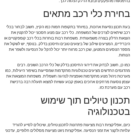
בהימנעות מהפקקים ובזבוז הדלק הנלווה לכך.
בחירת כלי רכב מתאים
בעת תכנון נסיעות ארוכות, במיוחד בתקופות חמות כמו הקיץ, חשוב לבחור בכלי
רכב שיתאים לצרכים של המשפחה. כלי רכב עם מנוע חסכוני יכול להקטין את
הוצאות הדלק בצורה משמעותית. משפחות רבות בוחרות בכלי רכב קומפקטיים או
היברידיים, המציעים שילוב של ביצועים טובים וחיסכון בדלק. בנוסף, יש לשקול את
מספר הנוסעים והמטען, שכן רכב מרווח יותר יכול להקל על הנסיעה ולשפר את
הנוחות.
כמו כן, חשוב לבדוק את דירוגי החיסכון בדלק של כלי הרכב השונים. רבים
מהדגמים החדשים מציעים טכנולוגיות מתקדמות שמסייעות בשיפור היעילות, כמו
מערכות ניהול מנוע מתקדמות ואופציות לנהיגה חשמלית. משפחות המוצאות את
עצמן נוסעות מרחקים ארוכים באופן קבוע עשויות למצוא תועלת רבה ברכישת
רכב עם מערכת כזו.
תכנון טיולים תוך שימוש
בטכנולוגיה
כיום, אפליקציות רבות מציעות פתרונות לתכנון טיולים, שיכולים לסייע להוריד
עלויות ולקצר את זמני הנסיעה. אפליקציות ניווט מציעות מסלולים חלופיים, עדכוני