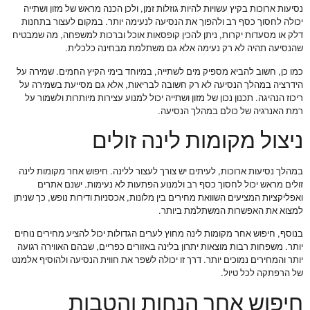
נסיעות ארוכות בקיץ עשויות להיות גוזלות זמן, ולכן הכנה מראש של מזון ושתייה
יכולה לחסוך כסף רב ולהפוך את הנסיעה לנעימה יותר. במקום לעצור בתחנות
דלק או מסעדות יקרות, ניתן להכין קופסאות אוכל וברכות למשפחה, מה שמבטיח
שהנסיעה תהיה לא רק נעימה אלא גם משתלמת מבחינה כלכלית.
כמו כן, חשוב להביא מספיק מים לשתייה, במיוחד בימי הקיץ החמים. שמירה על
הידרציה במהלך הנסיעה לא רק חשובה לבריאות, אלא גם מסייעת בשמירה על
ריכוז הנהיגה. תכנון נכון של מזון ושתייה יכול למנוע עצירות מיותרות ולשמור על
רמת האנרגיה של כולם במהלך הנסיעה.
ניצול מקומות לינה זולים
במהלך נסיעות ארוכות, לעיתים יש צורך לעצור ללינה. חיפוש אחר מקומות לינה
זולים מראש יכול לחסוך כסף רב ולמנוע הפתעות לא נעימות. ישנם אתרים
ואפליקציות המציעים השוואת מחירים בין מלונות, אכסניות ודירות נופש, כך שניתן
למצוא את האפשרות המשתלמת ביותר.
בנוסף, חיפוש אחר מקומות לינה מחוץ לערים הגדולות יכול להציע מחירים נוחים
יותר. משפחות רבות מוצאות יתרון בלינה באזורים כפריים, שבהם האווירה רגועה
יותר והמחירים נמוכים יותר. דרך זו יכולה לשפר את חווית הנסיעה ולהוסיף אלמנט
של הרפתקה לכל טיול.
חיפוש אחר הנחות והטבות