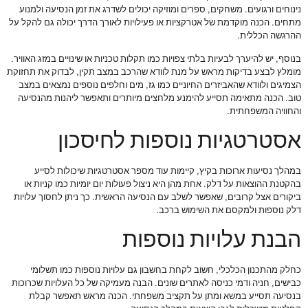
נינוחים ורגועים. משחקים, ספרים ומוזיקה יכולים לשדרג את זמן הנסיעה ולמנוע
מתחים. הכנה מוקדמת של אטרקציות או פעילויות לאורך הדרך יכולה גם להקל על
ההרגשה הכללית.
בנוסף, יש להיערך לבעיות בלתי צפויות כמו תקלות טכניות או שינויים במזג האוויר.
מומלץ לבצע בדיקות מראש על מנת לוודא שהרכב במצב תקין, לבדוק את תחזוקת
הצמיגים ולוודא שהאביזרים החיוניים כמו גז, מים וחלפים נוספים נמצאים במצב
טוב. הכנה מתאימה תסייע להימנע מלחצים מיותרים ותאפשר ליהנות מהנסיעה
והחוויה המשפחתית.
אסטרטגיות נוספות לחיסכון
במהלך נסיעות ארוכות בקיץ, קיימות עוד מספר אסטרטגיות שיכולות לסייע
בהקטנת ההוצאות על דלק. אחת מהן היא ניצול פעולות יום יומיות כמו קניות או
ביקורים אצל קרובים, שאפשר לשלב עם הנסיעה הראשית. כך ניתן לחסוך עלויות
דלק נוספות ולמקסם את השימוש ברכב.
הבנת עלויות נוספות
כחלק מהתכנון הכלכלי, חשוב לקחת בחשבון גם עלויות נוספות כמו תשלומי
כבישים, חניה ודמי כניסה לאתרים שונים. הבנה מעמיקה של כל העלויות שכרוכות
בנסיעה תסייע במשא ומתן על תקציב משפחתי. הכנה מראש תאפשר קבלת