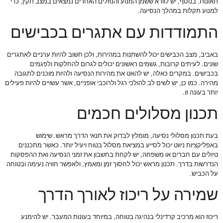
תאונות. בנוסף, יש לוודא ששמן המנוע והנוזלים האחרים נמצאים במצב תקין, כדי
למנוע תקלות במהלך הנסיעה.
התמודדות עם אתגרים בכבישים
באביב, מצב הכבישים יכול להשתנות במהירות, ולכן חשוב להיות ערניים לאתגרים
שונים. לעיתים קרובות, גשמים ראשונים יכולים לגרום להחלקות ולפגמים
בכבישים. במקרים כאלה, יש להאט את מהירות הנסיעה ולהיות מוכנים לתגובה
מהירה. כמו כן, יש לשים לב להולכי רגל ולרוכבי אופניים, אשר עשויים להיות פעילים
יותר בעונה זו.
תכנון מסלולים חכמים
בעת תכנון מסלולי נסיעה, מומלץ לבדוק את תנאי הדרך מראש. שימוש
באפליקציות ניווט יכול לסייע במציאת מסלול בטוח ויעיל יותר. כאשר מתכננים
טיולים עם חברים או משפחה, יש לקחת בחשבון את זמני הנסיעה ואת ההפסקות
הנדרשות בדרך. תכנון מראש יכול לחסוך זמן ומאמץ, ולאפשר חוויה נעימה ובטוחה
על הכביש.
שמירה על ריכוז לאורך הדרך
ריכוז הוא מרכיב קרדינלי בנהיגה בטוחה, במיוחד בעונות המעבר. יש להימנע