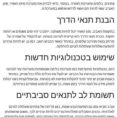
צמיגים, בלמים ומערכות תאורה. בנוסף, כדאי לבדוק את מערכת מיזוג האוויר, שכן
האביב עשוי להיות חם ועשוי לדרוש שימוש במערכת זו.
הבנת תנאי הדרך
בתקופת האביב, מזג האוויר יכול להיות משתנה. ייתכן כי יהיו ימים גשומים או רוחות
חזקות. הכרת תנאי הדרך היא קריטית לנהיגה בטוחה. יש להקפיד על שמירה על
מרחק בטוח מהרכב שלפנים, במיוחד כאשר הכביש רטוב. כמו כן, יש להיות ערניים
להופעת שלוליות שעלולות לגרום להחלקה.
שימוש בטכנולוגיות חדשות
כיום, טכנולוגיות מתקדמות כמו מערכות בלימה אוטומטיות ומערכות עזר לנהיגה
משפרות את הבטיחות על הכביש. יש לנצל את הכלים הללו ככל שניתן, במיוחד
בעונות שבהן יש יותר סיכוי לתקלות ונסיעות לא בטוחות. גם אפליקציות ניווט יכולות
לספק מידע על תנאי הדרך בזמן אמת, כך שניתן להימנע מאזורים בעייתיים.
תשומת לב לתנאים סביבתיים
אביב מביא עמו גם תופעות טבע שונות, כגון פריחה של צמחים שעלולה לגרום
לאלרגיות. נהגים הסובלים מאלרגיות צריכים להיות ערניים לכך, משום שהשפעתן
עשויה לקטון את יכולת הריכוז. יש להקפיד על עצירות בזמן, לשתות מים ולהתחדש