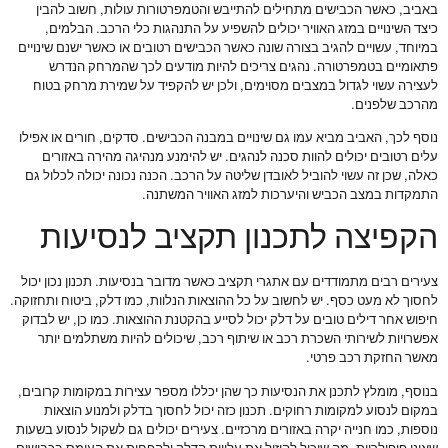
באביב, כאשר הכבישים מתחילים להתייבש והטמפרטורות עולות, חשוב להבין
כיצד השינויים במזג האוויר יכולים להשפיע על התנהגות כלי הרכב. הבלמים,
במיוחד, עשויים להגיב בצורה שונה כאשר הכבישים רטובים או כאשר ישנם שינויים
פתאומיים בטמפרטורה. נהגים צריכים להיות מודעים לכך שהמרחק הנדרש
לעצירה עשוי לגדול במצבים מסוימים, ולכן יש להקפיד על שמירת מרחק בטוח
מהרכב שלפנים.
נוסף לכך, האביב מביא עמו גם שינויים במבנה הכבישים. סדקים, חורים או אפילו
עלים רטובים יכולים להוות סכנה לנהגים. יש להימנע מנהיגה מהירה באזורים
כאלה, שכן זה עשוי להוביל לאובדן שליטה על הרכב. הכנה נכונה יכולה לכלול גם
התמקדות במצב הכביש והיערכות למזג האוויר המשתנה.
הקפיצה לתכנון תקציב לנסיעות
צעירים רבים מתמודדים עם אתגרי תקציב כאשר מדובר בנסיעות. תכנון נכון יכול
לחסוך לא מעט כסף. יש לחשוב על כל ההוצאות הנלוות, כמו דלק, ביטוח ותחזוקה.
חיפוש אחר דילים טובים על דלק יכול לסייע בהקטנת ההוצאות. כמו כן, יש לבדוק
אפשרויות לשירותי השכרת רכב או שיתוף רכב, שיכולים להיות משתלמים יותר
מאשר החזקת רכב פרטי.
בנוסף, מומלץ לתכנן את הנסיעות כך שהן יכללו מספר עצירות במקומות קרובים,
במקום לנסוע למקומות רחוקים. תכנון כזה יכול לחסוך בדלק ולמנוע הוצאות
נוספות, כמו חנייה יקרה באזורים מרכזיים. צעירים יכולים גם לשקול לנסוע בשעות