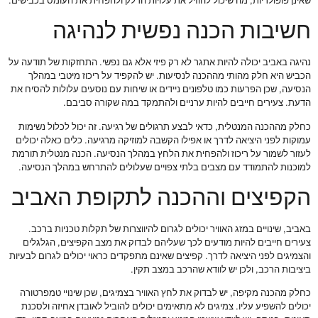
שאינן פופולריות, מה שיכול להוזיל את עלויות הדלק ולהפחית את העומס בכבישים.
חשיבות הכנה נפשית לנהיגה
נהיגה באביב יכולה להיות אתגר לא רק פיזי אלא גם נפשי. התחזקות של תודעה על
הכביש היא חלק מהותי מההכנה לנסיעות. יש להקפיד על ריכוז מיטבי במהלך
הנסיעה, שכן הפרעות כמו טלפונים ניידים או שיחות עם נוסעים עלולות להסיח את
הדעת. צעירים חייבים להיות ערניים ולהתמקד במה שקורה סביבם.
כחלק מההכנה המנטלית, כדאי לבצע תרגולים של רגיעה. זה יכול לכלול נשימות
עמוקות לפני היציאה לדרך או אפילו הקשבה למוזיקה מרגיעה. כלים כאלה יכולים
לעזור לשמור על ריכוז ולהפחית את הלחץ במהלך הנסיעה. הכנה מנטלית תורמת
למוכנות להתמודד עם מצבים בלתי צפויים שעלולים להתרחש במהלך הנסיעה.
הקפיצים וההכנה לתקופת האביב
באביב, שינויים במזג האוויר יכולים לגרום להיווצרות של תקלות טכניות ברכב.
צעירים חייבים להיות מודעים לכך שעליהם לבדוק את מצב הקפיצים, הגלגלים
והצמיגים לפני היציאה לדרך. קפיצים שאינם מתפקדים כראוי יכולים לגרום לבעיות
ביציבות הרכב, ולכן יש לוודא שהרכב במצב תקין.
כחלק מהכנה מקיפה, יש לבדוק את לחץ האוויר בצמיגים, שכן שינויי טמפרטורה
יכולים להשפיע עליו. צמיגים לא מתאימים יכולים להוביל לאובדן אחיזה ולסכנת