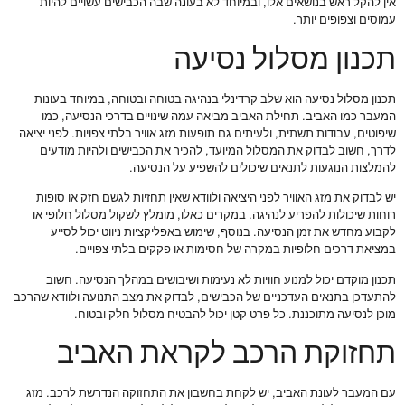
אין להקל ראש בנושאים אלו, ובמיוחד לא בעונה שבה הכבישים עשויים להיות
עמוסים וצפופים יותר.
תכנון מסלול נסיעה
תכנון מסלול נסיעה הוא שלב קרדינלי בנהיגה בטוחה ובטוחה, במיוחד בעונות
המעבר כמו האביב. תחילת האביב מביאה עמה שינויים בדרכי הנסיעה, כמו
שיפוטים, עבודות תשתית, ולעיתים גם תופעות מזג אוויר בלתי צפויות. לפני יציאה
לדרך, חשוב לבדוק את המסלול המיועד, להכיר את הכבישים ולהיות מודעים
להמלצות הנוגעות לתנאים שיכולים להשפיע על הנסיעה.
יש לבדוק את מזג האוויר לפני היציאה ולוודא שאין תחזיות לגשם חזק או סופות
רוחות שיכולות להפריע לנהיגה. במקרים כאלו, מומלץ לשקול מסלול חלופי או
לקבוע מחדש את זמן הנסיעה. בנוסף, שימוש באפליקציות ניווט יכול לסייע
במציאת דרכים חלופיות במקרה של חסימות או פקקים בלתי צפויים.
תכנון מוקדם יכול למנוע חוויות לא נעימות ושיבושים במהלך הנסיעה. חשוב
להתעדכן בתנאים העדכניים של הכבישים, לבדוק את מצב התנועה ולוודא שהרכב
מוכן לנסיעה מתוכננת. כל פרט קטן יכול להבטיח מסלול חלק ובטוח.
תחזוקת הרכב לקראת האביב
עם המעבר לעונת האביב, יש לקחת בחשבון את התחזוקה הנדרשת לרכב. מזג