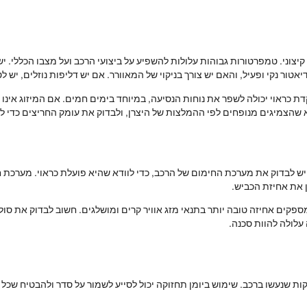
וני. טמפרטורות גבוהות עלולות להשפיע על ביצועי הרכב ועל מצבו הכללי. יש
טור נקי ופעיל, והאם יש צורך בניקוי של המאוורר. אם יש דליפות נוזלים, יש 
ת כראוי יכולה לשפר את נוחות הנסיעה, במיוחד בימים חמים. אם המיזוג אינו 
דא שהצמיגים מנופחים לפי ההמלצות של היצרן, ולבדוק את עומק החריצים כדי ל
 יש לבדוק את מערכת החימום של הרכב, כדי לוודא שהיא פועלת כראוי. מערכת 
ן את אחיזת הכביש.
קים אחיזה טובה יותר בתנאי מזג אוויר קרים ומושלגים. חשוב לבדוק את סוליו
עלולה להוות סכנה.
 שנעשו ברכב. שימוש ביומן תחזוקה יכול לסייע לשמור על סדר ולהבטיח שכל הצ