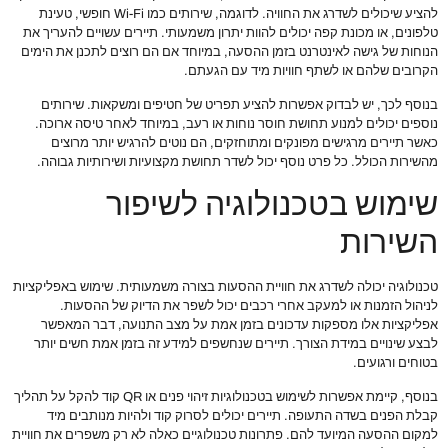
להציע שיכולים לשדרג את החוויה. לדוגמה, שירותים כמו Wi-Fi חופשי, טעינת
טלפונים, או מכונת קפה יכולים להוות יתרון משמעותי. תיירים עשויים להעריך את
הנוחות של גישה לאינטרנט בזמן ההסעה, במיוחד אם הם רוצים לתכנן את הימים
הקרובים שלהם או לשתף חוויות מיד עם הגעתם.
בנוסף לכך, יש לבדוק אפשרות להציע תפריט של חטיפים ומשקאות. שירותים
נוספים יכולים למנוע תחושת חוסר נוחות או רעב, במיוחד לאחר טיסה ארוכה.
כאשר תיירים מרגישים מפונקים ומתוחזקים, הם נוטים להרגיש יותר מרוצים
מהשירות הכולל. כל פרט נוסף יכול לשדר תחושת מקצועיות ושירותיות גבוהה.
שימוש בטכנולוגיה לשיפור
השירות
טכנולוגיה יכולה לשדרג את חוויית ההסעות בצורה משמעותית. שימוש באפליקציות
לניהול הזמנות או למעקב אחרי רכבים יכול לשפר את הדיוק של ההסעות.
אפליקציות אלו מספקות עדכונים בזמן אמת על מצב התנועה, דבר המאפשר
לבצע שינויים במידת הצורך. תיירים שנחשפים למידע זה בזמן אמת חשים יותר
בטוחים ורגועים.
בנוסף, קיימת אפשרות לשימוש בטכנולוגיות זיהוי פנים או QR קוד להקל על תהליך
קבלת הפנים בשדה התעופה. תיירים יכולים לסרוק קוד ולהיות מנותבים מיד
למקום ההסעה המיועד להם. פתרונות טכנולוגיים כאלה לא רק משפרים את חוויית