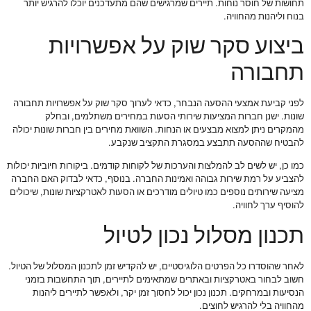
תחושות של חוסר נוחות. תיירים שמרגישים שהם מתעדכנים יוכלו להרגיש יותר
בנוח וליהנות מהחוויה.
ביצוע סקר שוק על אפשרויות
תחבורה
לפני קביעת אמצעי ההסעה הנבחר, כדאי לערוך סקר שוק על אפשרויות תחבורה
שונות. ישנן חברות המציעות שירותי הסעות במחירים משתלמים, ובחלק
מהמקרים ניתן למצוא מבצעים או הנחות. השוואת מחירים בין חברות שונות יכולה
להבטיח שההסעה תתבצע במסגרת התקציב שנקבע.
כמו כן, יש לשים לב להמלצות והערכות של לקוחות קודמים. ביקורות חיוביות יכולות
להצביע על רמת שירות גבוהה ואמינות החברה. בנוסף, כדאי לבדוק האם החברה
מציעה שירותים נוספים כמו טיולים מודרכים או הסעות לאטרקציות שונות, שיכולים
להוסיף ערך לחוויה.
תכנון מסלול נכון לטיול
לאחר שהוסדרו כל הפרטים הלוגיסטיים, יש להקדיש זמן לתכנון המסלול של הטיול.
חשוב לבחור באטרקציות ובאתרים שמתאימים לתיירים, תוך התחשבות בזמני
הנסיעות ובמרחקים. תכנון נכון יכול לחסוך זמן יקר, ולאפשר לתיירים ליהנות
מהחוויה בלי להרגיש לחוצים.