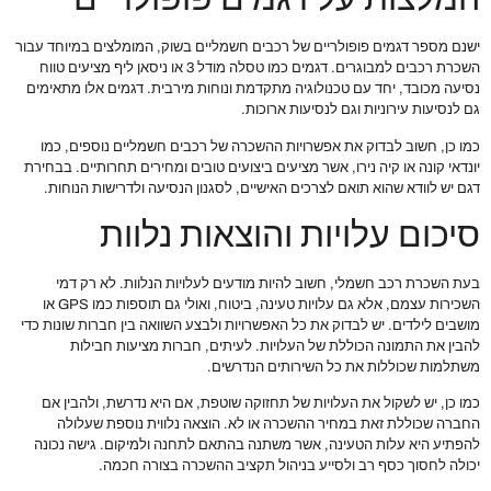
ישנם מספר דגמים פופולריים של רכבים חשמליים בשוק, המומלצים במיוחד עבור
השכרת רכבים למבוגרים. דגמים כמו טסלה מודל 3 או ניסאן ליף מציעים טווח
נסיעה מכובד, יחד עם טכנולוגיה מתקדמת ונוחות מירבית. דגמים אלו מתאימים
גם לנסיעות עירוניות וגם לנסיעות ארוכות.
כמו כן, חשוב לבדוק את אפשרויות ההשכרה של רכבים חשמליים נוספים, כמו
יונדאי קונה או קיה נירו, אשר מציעים ביצועים טובים ומחירים תחרותיים. בבחירת
דגם יש לוודא שהוא תואם לצרכים האישיים, לסגנון הנסיעה ולדרישות הנוחות.
סיכום עלויות והוצאות נלוות
בעת השכרת רכב חשמלי, חשוב להיות מודעים לעלויות הנלוות. לא רק דמי
השכירות עצמם, אלא גם עלויות טעינה, ביטוח, ואולי גם תוספות כמו GPS או
מושבים לילדים. יש לבדוק את כל האפשרויות ולבצע השוואה בין חברות שונות כדי
להבין את התמונה הכוללת של העלויות. לעיתים, חברות מציעות חבילות
משתלמות שכוללות את כל השירותים הנדרשים.
כמו כן, יש לשקול את העלויות של תחזוקה שוטפת, אם היא נדרשת, ולהבין אם
החברה שכוללת זאת במחיר ההשכרה או לא. הוצאה נלווית נוספת שעלולה
להפתיע היא עלות הטעינה, אשר משתנה בהתאם לתחנה ולמיקום. גישה נכונה
יכולה לחסוך כסף רב ולסייע בניהול תקציב ההשכרה בצורה חכמה.