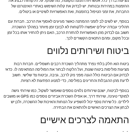
מציעות בדרך כלל אפשרויות הזמנה מקוונות, מה שמקל על הלקוחות לבצע את
ההזמנות במהירות ובנוחות. יש לבדוק את קלות השימוש באתרי האינטרנט של
החברות, את זמני הטיפול בהזמנות, ואת האפשרויות לשינויים או ביטולים.
בנוסף, יש לשים לב לזמני ההמתנה כאשר מגיעים לאסוף את הרכב. חברות עם
תהליכי עבודה יעילים יאפשרו ללקוחות לא לבזבז זמן מיותר במהלך ההשכרה.
חשוב גם לבדוק מהן האפשרויות להחזרת הרכב, האם ניתן להחזיר אותו בכל זמן
ובכל מקום, ומהם התנאים הקשורים לכך.
ביטוח ושירותים נלווים
ביטוח הוא חלק בלתי נפרד מתהליך השכרת רכבים חשמליים. חברות רבות
מציעות פוליסות ביטוח שונות, ועל הלקוח לבחור את הפוליסה המתאימה לו. כדאי
לבדוק אם הביטוח כולל הגנה מפני נזק לרכב, גניבה, וביטוח צד שלישי. חשוב
לדעת מהן ההגבלות והחריגים בפוליסה, כדי למנוע הפתעות לא רצויות.
בנוסף לביטוח, ישנם שירותים נלווים נוספים שאפשר לשקול, כמו שירותי גישה
למוקדי טעינה, שירותי דרך, או אפילו השכרת אביזרים נוספים כמו GPS או מושבים
לילדים. כל שירות נוסף יכול להשפיע על הנוחות והאיכות של ההשכרה, ולכן יש
לבחון את הצרכים האישיים ולהתאים את הבחירה.
התאמה לצרכים אישיים