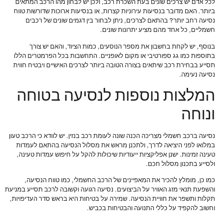
לכל אדם יש צרכים שונים בעת השכרת רכב, ולכן יש לבחון מהו הרכב המתאים
ביותר. האם מדובר בנסיעות עירוניות קצרות, או בנסיעות ארוכות שדורשות טווח
נסיעה רחב יותר? בהתאם לצרכים, ניתן לבחור בין דגמים שונים של רכבים
חשמליים, כל אחד מהם מציע יתרונות שונים.
בנוסף, יש לקחת בחשבון את מספר הנוסעים, כמות הציוד, והאם יש צורך
בתוספות כמו גג ספורטיבי או מקום לאופניים. התחשבות בכל הפרמטרים הללו
תסייע בבחירת רכב שיתאים בצורה הטובה ביותר לצרכים האישיים ויבטיח חווית
נסיעה נעימה.
המלצות נוספות לנסיעה בטוחה
ונוחה
נסיעה ברכב חשמלי מצריכה הכנה שונה לעומת רכב בנזין. יש לוודא כי הרכב טעון
במלואו לפני היציאה לדרך, ולתכנן מראש את מסלול הנסיעה בהתאם לעמדות
טעינה זמינות. ישנן אפליקציות ייעודיות שיכולות להקל על חיפוש עמדות טעינה,
ולסייע בתכנון מסלול חכם.
כמו כן, מומלץ להכיר את המאפיינים של הרכב החשמלי, כמו טווח הנסיעה,
והשפעת תנאי מזג האוויר על הביצועים. נסיעה רגועה וקשובה לרכב תסייע במניעת
תקלות ותשפר את חוויית הנסיעה. שמירה על בטיחות היא בראש סדר העדיפויות,
וחשוב להקפיד על כללי התנועה והבטיחות בכביש.