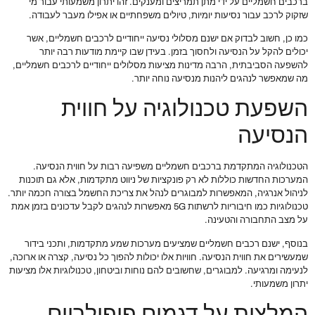
ברכבים חשמליים על ידי מתן תמריצים ומענקים. זהו יתרון משמעותי עבור מי
שזקוק לרכב עבור נסיעות יומיות, טיולים משפחתיים או אפילו מעבר לעבודה.
כמו כן, חשוב לבדוק אם ישנם מסלולי נסיעה ייחודיים לרכבים חשמליים, אשר
יכולים להקל על הנסיעה ולחסוך בזמן. בעידן שבו קיימת מודעות רבה יותר
להשפעה הסביבתית, הרבה מדינות מציעות מסלולים ייחודיים לרכבים חשמליים,
מה שמאפשר לנהגים ליהנות מנסיעה נוחה יותר.
השפעת טכנולוגיה על חווית
הנסיעה
הטכנולוגיה המתקדמת ברכבים חשמליים משפיעה רבות על חווית הנסיעה.
המערכות החדשות כוללות לא רק פונקציות של ניווט מתקדמות, אלא גם תוכנות
לניהול אנרגיה, המאפשרות למבוגרים לנהל את צריכת החשמל בצורה חכמה יותר.
טכנולוגיות כמו חיבוריות לרשתות 5G מאפשרות לנהגים לקבל עדכונים בזמן אמת
על מצב התחבורה והטעינה.
בנוסף, ישנם רכבים חשמליים שמציעים מערכות שמע מתקדמות, ותכני בידור
שמעשירים את חווית הנסיעה. חוויות אלו יכולות להפוך כל נסיעה, קצרה או ארוכה,
לנעימה ומרגיעה. למבוגרים, שחשובים להם נוחות וביטחון, טכנולוגיות אלו מציעות
יתרון משמעותי.
המלצות על דגמים פופולריים