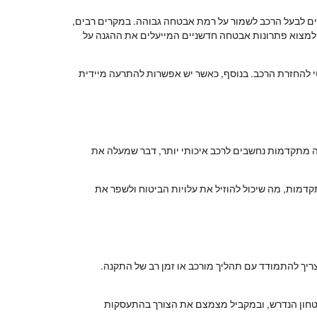
 מספק יתרון משמעותי בהגנה מפני גניבות. כלים מתקדמים כמו מערכות אזעקה, חיישני תנועה ומערכות GPS מאפשרים לבעל הרכב לשמור על רמת אבטחה גבוהה. במקרים רבים,
ן למצוא פתרונות אבטחה חדשניים המייעלים את ההגנה על
טי להחזרת הרכב. בנוסף, כאשר יש אפשרות להתרעה מיידית
חה מתקדמות נחשבים לרכב איכותי יותר, דבר שמעלה את
דמות, מה שיכול להוזיל את עלויות הביטוח ולשפר את
צריך להתמודד עם תהליך מורכב או זמן רב של התקנה.
ביטחון הנדרש, ובמקביל מצמצם את הצורך בהתעסקות