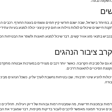
כהשקעה נבונה.
שים
שים, במיוחד בישראל, שבה ישנם חודשי קיץ חמים וגשמים בעונת החורף. רכבים
נת חיישנים שיכולים לגלות נזילות או חום קיץ קיצוני יכולה למנוע בעיות עתידיו
בכביש בתנאי מזג אוויר קשים, דבר שיכול למנוע תאונות ולשפר את הבטיחות ה
רב ציבור הנהגים
אלא גם על סביבתו הקרובה. כאשר יותר רכבים מצוידים במערכות אבטחה מתקדמ
הקטנת הסיכויים לתאונות דרכים.
לות להניע שינוי תרבותי, שבו בטיחות נחשבת לערך עליון. כשכל הנהגים מבי
ורה.
קדמות ובמכונות חדישות, מה שמבטיח רמות גבוהות של דיוק ויעילות. תהליכים
ח נתונים ועיבוד תמונה מאפשר לרכבים לעבור בדיקות מקיפות, דבר שמגביר את ה