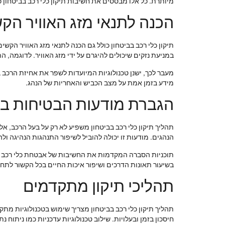
מיותרת. כל אלו מבססים את חשיבות תיקון כלי רכב בביטחון 
הכנה לתנאי מזג האוויר הק
תיקון כלי רכב בביטחון כולל גם הכנה לתנאי מזג האוויר הק
במניעת נזקים שיכולים להיגרם על ידי מזג האוויר. לדוגמה, התק
מעבר לכך, ישנן טכנולוגיות המיועדות לשפר את אחיזת הרכב 
מידע בזמן אמת על מצב הכביש והאחריות של הנהג.
הגברת מודעות הבטיחות בק
תהליך תיקון כלי רכב בביטחון משפיע לא רק על בעל הרכב, 
הנהגים. מודעות זו יכולה להוביל לשיפור התנהגות הנהיגה ול
תוכניות הסברה המקדמות את החשיבות של אבטחת כלי רכב יכו
בשיעור תאונות הדרכים ושיפור איכות החיים בכל הקשור לתחב
תהליכי תיקון מתקדמים
תהליך תיקון כלי רכב בביטחון מצריך שימוש בטכנולוגיות מת
חיסכון בזמן ובעלויות. שילוב טכנולוגיות עדכניות כמו ניתו