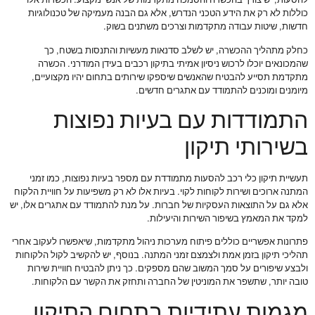
להסעות, יש צורך בהכשרה והסמכה מתקדמות של אנשי מקצוע. הכשרות אלו
כוללות לא רק את הידע הטכני הנדרש, אלא גם הבנה מעמיקה של טכנולוגיות
חדשות, שיטות עבודה מתקדמות וצרכים משתנים בשוק.
כחלק מתהליך ההכשרה, יש לשלב סדנאות מעשיות והתנסות בשטח, כך
שהמכונאים יוכלו לרכוש ניסיון אמיתי בתיקון רכבים בעידן המודרני. הכשרה
מתקדמת תסייע להבטיח שהאנשים שיספקו שירותים בתחום יהיו מקצועיים,
מיומנים ומוכנים להתמודד עם אתגרים חדשים.
התמודדות עם בעיות נפוצות
בשירותי תיקון
תעשיית תיקון כלי רכב להסעות מתמודדת עם מספר בעיות נפוצות, כמו זמני
המתנה ארוכים ושירות לקוחות לקוי. בעיות אלו לא רק משפיעות על חוויית הלקוח
אלא גם על התוצאות העסקיות של חברות. על מנת להתמודד עם אתגרים אלו, יש
למקד את המאמץ בשיפור השירות והיעילות.
פתרונות אפשריים כוללים פיתוח מערכות ניהול מתקדמות, שיאפשרו לעקוב אחרי
תהליכי תיקון בזמן אמת ולצמצם זמני המתנה. בנוסף, יש להקשיב לקול הלקוחות
ולבצע שיפורים על סמך המשוב שהם מספקים. כך ניתן להבטיח חוויית שירות
טובה יותר, שתשפר את המוניטין של החברה ותחזק את הקשר עם הלקוחות.
מגמות עתידיות בתחום התיקון