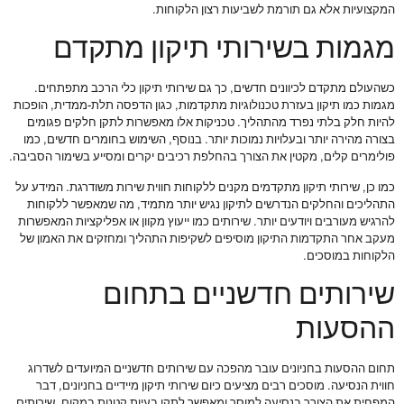
המקצועיות אלא גם תורמת לשביעות רצון הלקוחות.
מגמות בשירותי תיקון מתקדם
כשהעולם מתקדם לכיוונים חדשים, כך גם שירותי תיקון כלי הרכב מתפתחים.
מגמות כמו תיקון בעזרת טכנולוגיות מתקדמות, כגון הדפסה תלת-ממדית, הופכות
להיות חלק בלתי נפרד מהתהליך. טכניקות אלו מאפשרות לתקן חלקים פגומים
בצורה מהירה יותר ובעלויות נמוכות יותר. בנוסף, השימוש בחומרים חדשים, כמו
פולימרים קלים, מקטין את הצורך בהחלפת רכיבים יקרים ומסייע בשימור הסביבה.
כמו כן, שירותי תיקון מתקדמים מקנים ללקוחות חווית שירות משודרגת. המידע על
התהליכים והחלקים הנדרשים לתיקון נגיש יותר מתמיד, מה שמאפשר ללקוחות
להרגיש מעורבים ויודעים יותר. שירותים כמו ייעוץ מקוון או אפליקציות המאפשרות
מעקב אחר התקדמות התיקון מוסיפים לשקיפות התהליך ומחזקים את האמון של
הלקוחות במוסכים.
שירותים חדשניים בתחום
ההסעות
תחום ההסעות בחניונים עובר מהפכה עם שירותים חדשניים המיועדים לשדרוג
חווית הנסיעה. מוסכים רבים מציעים כיום שירותי תיקון מיידיים בחניונים, דבר
המפחית את הצורך בנסיעה למוסך ומאפשר לתקן בעיות קטנות במקום. שירותים