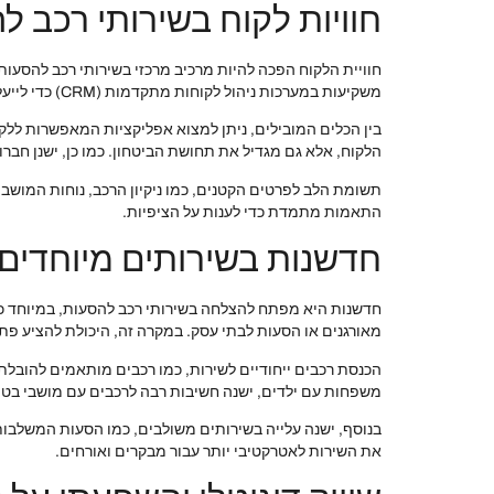
חוויות לקוח בשירותי רכב ל
חוויית הלקוח הפכה להיות מרכיב מרכזי בשירותי רכב להסעו
משקיעות במערכות ניהול לקוחות מתקדמות (CRM) כדי לייעל את השירות ולשפר את חוויית הנסיעה.
בין הכלים המובילים, ניתן למצוא אפליקציות המאפשרות ללק
הלקוח, אלא גם מגדיל את תחושת הביטחון. כמו כן, ישנן חב
תשומת הלב לפרטים הקטנים, כמו ניקיון הרכב, נוחות המושבי
התאמות מתמדת כדי לענות על הציפיות.
חדשנות בשירותים מיוחדים
חדשנות היא מפתח להצלחה בשירותי רכב להסעות, במיוחד כש
מאורגנים או הסעות לבתי עסק. במקרה זה, היכולת להציע פת
הכנסת רכבים ייחודיים לשירות, כמו רכבים מותאמים להובלת
משפחות עם ילדים, ישנה חשיבות רבה לרכבים עם מושבי בטיחו
בנוסף, ישנה עלייה בשירותים משולבים, כמו הסעות המשלבות 
את השירות לאטרקטיבי יותר עבור מבקרים ואורחים.