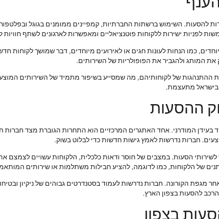
הענף
ות להסעות. השימוש ברשתות החברתיות, קמפיינים ממומנים בגוגל ובפלטפורמ
ת לפניות ישירות ללקוחות פוטנציאליים ומאפשרות לארגונים לשתף חוויות לקו
דים, כמו הנחות לעונות חגים או לאירועים מיוחדים, דבר שמושך לקוחות חדשים
ק את המותג ולהגביר את הפופולריות של השירותים.
ן את ההתנהגות של לקוחותיהם, מה שמסייע בשיפור מתמיד של השירותים המוצע
 בישראל מתעצמת.
ק ההסעות
 בעידן המודרני. אחד האתגרים המרכזיים הוא התחרות הגוברת מצד חברות ח
ים. חברות נדרשות לאמץ גישות חדשות כדי לבלוט בשוק.
ש לשירותי הסעות. במצבים של חוסר ודאות כלכלית, הלקוחות עשויים לצמצם א
ים של הלקוחות, כמו לדוגמה, להציע חבילות משתלמות או שירותים המותאמי
חר מגפת הקורונה. חברות נדרשות לעמוד בסטנדרטים גבוהים של ניקיון ובטיח
רכב להסעות בצפון הארץ.
סעות בצפון