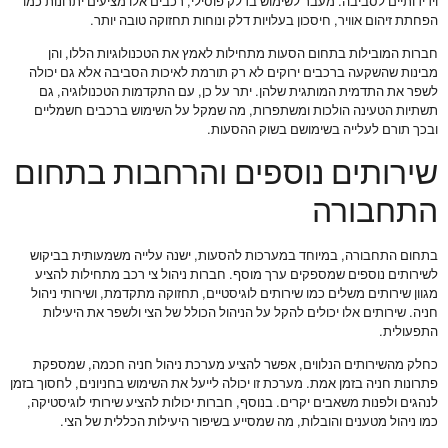
וידידותיים לסביבה. מעבר לשימוש בדלק פוסילי, רכבים אלו מציעים יתרונות כמו
הפחתת זיהום אוויר, חיסכון בעלויות דלק ונוחות תחזוקה טובה יותר.
חברות המובילות בתחום הסעות מתחילות לאמץ את הטכנולוגיות הללו, והן
מבינות שהשקעה ברכבים ירוקים לא רק תורמת לאיכות הסביבה אלא גם יכולה
לשפר את התדמית המותגית שלהן. יתר על כן, עם התקדמות הטכנולוגיה, גם
תשתיות הטעינה הולכות ומשתפרות, מה שמקל על השימוש ברכבים חשמליים
ובכך תורם לעלייה בשימושם בשוק ההסעות.
שירותים נוספים והרחבות בתחום
התחבורה
בתחום התחבורה, במיוחד במערכות להסעות, ישנה עלייה משמעותית בביקוש
לשירותים נוספים שמספקים ערך מוסף. חברות ניהול צי רכב מתחילות להציע
מגוון שירותים משלים כמו שירותים לוגיסטיים, תחזוקה מתקדמת, ושירותי ניהול
חניה. שירותים אלו יכולים להקל על הניהול הכולל של הצי ולשפר את היעילות
התפעולית.
כחלק מהשירותים הנלווים, אפשר להציע מערכת ניהול חניה חכמה, שמספקת
פתרונות חניה בזמן אמת. מערכת זו יכולה לייעל את השימוש בחניונים, לחסוך בזמן
לנהגים ולפנות משאבים יקרים. בנוסף, חברות יכולות להציע שירותי לוגיסטיקה,
כמו ניהול מטענים והובלות, מה שמסייע בשיפור היעילות הכללית של הצי.