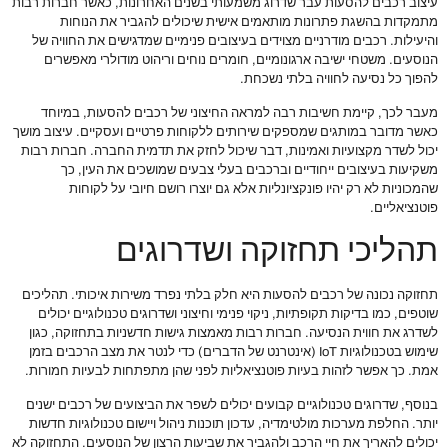
עיצוב רכבים להסעות עבר שדרוג משמעותי בשנים האחרונות, כאשר חברות רבות
מתמקדות בהשגת פתרונות מותאמים אישית שיכולים להגביר את הנוחות
והיעילות. רכבים מודרניים מצוידים בעיצובים פנימיים שמדגישים את החוויה של
הנוסעים. משטחי ישיבה ארגונומיים, חומרים נוחים וריהוט מודולרי מאפשרים
להפוך כל נסיעה לחוויה בלתי נשכחת.
מעבר לכך, קיימת חשיבות רבה למראה החיצוני של רכבים להסעות, במיוחד
כאשר מדובר במותגים שמספקים שירותים ללקוחות פרטיים ועסקיים. עיצוב מושך
יכול לשדר מקצועיות ואמינות, דבר שיכול לחזק את תדמית החברה. חברות רבות
משקיעות בעיצובים ייחודיים וברכבים בעלי צבעים שמושכים את העין, כך
שהמכוניות לא רק יהיו פונקציונליות אלא גם יוצרו רושם חיובי על לקוחות
פוטנציאליים.
תהליכי תחזוקה ושדרוגים
תחזוקה נכונה של רכבים להסעות היא חלק בלתי נפרד משירות איכותי. תהליכים
שוטפים, כמו בדיקות תקופתיות, ניקוי פנימי וחיצוני ושדרוגים טכנולוגיים יכולים
לשדרג את חווית הנסיעה. חברות רבות מאמצות גישות חדשניות בתחזוקה, כגון
שימוש בטכנולוגיות IoT (אינטרנט של הדברים) כדי לנטר את מצב הרכבים בזמן
אמת. כך אפשר לזהות בעיות פוטנציאליות לפני שהן מתפתחות לבעיות חמורות.
בנוסף, שדרוגים טכנולוגיים קבועים יכולים לשפר את הביצועים של רכבים ישנים
יותר. החלפת מערכות מולטימדיה, עדכון תוכנות ניהול ויישום טכנולוגיות חדשות
יכולים להאריך את חיי הרכב ולהגביר את שביעות הרצון של הנוסעים. התחזוקה לא