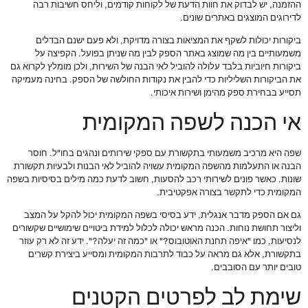
ההזמנה, יש לבדוק את חוות הדעת של לקוחות קודמים, וליחס חשיבות רבה
לדירוגים המוצגים באתרים שונים.
ביקורות יכולות לשקף את המציאות בצורה מדויקת, ולא פעם ישנם הבדלים
משמעותיים בין מה שמוצג באתר הספק לבין מה שניתן בפועל. הקפיצה על
ביקורות חיוביות בלבד עלולה להוביל לאי הבנה של השירות, ולכן מומלץ לקרוא גם
את הביקורות השליליות כדי להבין את נקודות החולשה של הספק. בחינה מעמיקה
תסייע בבחירת ספק מהימן ושירות איכותי.
אי הכנה לשפה המקומית
שפה היא מרכיב משמעותי בתקשורת עם ספקי שירותים ונהגים בחו"ל. חוסר
הבנה או התעלמות מהשפה המקומית עשויה להוביל לאי הבנות ולבעיות תקשורת
שונות. כאשר פונים לשירותי רכב להסעות, חשוב לדעת כמה מילים בסיסיות בשפה
המקומית כדי לתקשר בצורה אפקטיבית.
גם אם הספק מדבר אנגלית, ידע בסיסי בשפה המקומית יכול להקל על המצב
וליצור תחושת נוחות. הכנה מראש יכולה לכלול למידת ביטויים שימושיים שקשורים
לנסיעות, כמו "איפה תחנת האוטובוס?" או "כמה זה יעלה?". ידע זה לא רק עוזר
בתקשורת, אלא גם מראה על כבוד לתרבות המקומית ומסייע ביצירת קשרים
טובים יותר עם הסובבים.
שימת לב לפרטים הקטנים