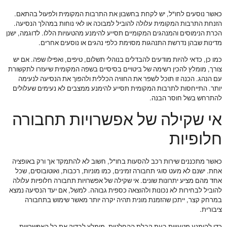
כאשר נוסעים לחו"ל, יש לקחת בחשבון את התרבות המקומית ולפעול בהתאם.
הזנחת התרבות המקומית עלולה להוביל למבוכה או לאי נוחות במהלך הנסיעה.
הכרת הנימוסים והמנהגים המקומיים תסייע להימנע מהטעויות הללו. לדוגמה, ישנן
מדינות שבהן נדרשת התנהגות מסוימת כלפי נהגים או נוסעים אחרים.
כמו כן, כדאי להיות מודעים להבדלים בנוהלי תשלום, טיפים, ואפילו שפה. אם יש
צורך, מומלץ להכין רשימה של ביטויים בסיסיים בשפה המקומית שיעזרו לתקשורת
עם הנהג. הכנה זו תוכל לשפר את החוויה הכללית ולהפוך את הנסיעה לנעימה
יותר. התייחסות לתרבות המקומית תסייע להימנע ממצבים לא נעימים שעלולים
להתרחש בשל חוסר הבנה.
אי שקילה של אפשרויות תחבורה
חלופיות
כאשר מתכננים שירות רכב להסעות בחו"ל, חשוב לא להתמקד אך ורק באופציה
אחת. ישנם לא מעט סוגי תחבורה זמינים, כמו מוניות, רכבות, ואוטובוסים, שכל
אחד מהם מציע יתרונות שונים. אי שקילה של אפשרויות תחבורה חלופיות עלולה
להוביל לבחירות לא נכונות ולהוצאה כספית גבוהה. למשל, אם יעד הנסיעה נמצא
במרחק קצר, ייתכן שהזמנת מונית תהיה יקרה יותר מאשר שימוש בתחבורה
ציבורית.
כדי להימנע מטעויות בעת קבלת ההחלטות, מומלץ לבדוק את כל האפשרויות