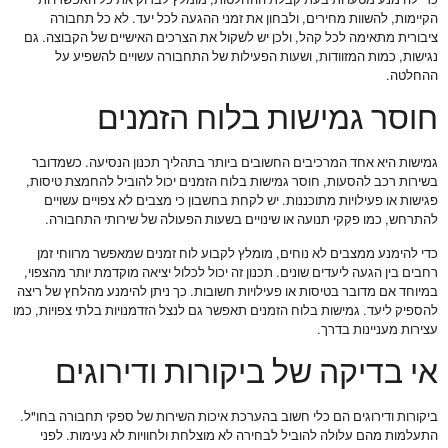
הקיימות, להשוות מחירים, ולבחון את זמני ההגעה לכל יעד. לא כל תחבורה
ציבורית מתאימה לכל קהל, ולכן יש לשקול את הצרכים האישיים של הקבוצה. גם
נגישות, כמות המזוודות, ושעות הפעילות של התחבורה עשויים להשפיע על
ההחלטה.
חוסר גמישות בלוח הזמנים
גמישות היא אחד המרכיבים החשובים ביותר בתהליך תכנון הנסיעה. כשמדובר
בשירות רכב להסעות, חוסר גמישות בלוח הזמנים יכול להוביל להחמצת טיסות,
פגישות או פעילויות מתוכננות. יש לקחת בחשבון כי מצבים לא צפויים עשויים
להתרחש, כמו פקקי תנועה או שינויים בשעות הפעולה של שירותי התחבורה.
כדי להימנע ממצבים לא נוחים, מומלץ לקבוע לוח זמנים שמאפשר מרווחי זמן
רחבים בין הגעה ליעדים שונים. תכנון זה יכול לכלול יציאה מוקדמת יותר מהצפוי,
במיוחד אם מדובר בטיסות או פעילויות חשובות. כך ניתן להימנע מהלחץ של ריצה
להספיק ליעד. גמישות בלוח הזמנים תאפשר גם לנצל הזדמנויות בלתי צפויות, כמו
עצירות מעניינות בדרך.
אי בדיקה של ביקורות ודירוגים
ביקורות ודירוגים הם כלי חשוב בהערכת איכות השירות של ספקי תחבורה בחו"ל.
התעלמות מהם עלולה להוביל לבחירה לא מוצלחת ולחוויות לא נעימות. לפני