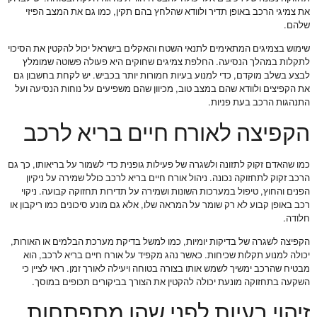
את צמיגי הרכב באופן תדיר ולוודא שהלחץ בהם תקין, כמו גם את המצב הפיזי
שלהם.
שימוש בצמיגים המתאימים לתנאי השטח והאקלים בישראל יכול להקטין את הסיכוי
לתקלות במהלך הנסיעה. החלפת צמיגים שחוקים היא פעולה פשוטה שמומלץ
לבצע בשלב מוקדם, כדי למנוע בעיות חמורות יותר בכביש. יש לקחת בחשבון גם
את הקפיצים ולוודא שהם במצב טוב, מכיוון שהם משפיעים על נוחות הנסיעה ועל
התנהגות הרכב בעת פניות.
הקפיצה לאורח חיים בריא לרכב
כמו שהאדם זקוק לתזונה ולשגרה של פעילות גופנית כדי לשמור על בריאותו, כך גם
הרכב זקוק לתחזוקה נכונה. ניהול אורח חיים בריא לרכב כולל שמירה על ניקיון
הפנים והחוץ, טיפול במערכות השונות ושמירה על תדירות תחזוקה קבועה. ניקוי
רכב באופן קבוע לא רק שומר על המראה שלו, אלא גם מונע סיכונים כמו ריקבון או
חלודה.
הקפיצה לשגרה של בדיקות יומיות, כמו למשל בדיקת מערכת הבלמים או האורות,
יכולה למנוע תקלות שכיחות. כאשר נהג מקפיד על אורח חיים בריא לרכב, הוא
מבטיח שהרכב ימשיך לשמש אותו בצורה בטוחה ויעילה לאורך זמן. ראוי לציין כי
השקעה בתחזוקה מונעת יכולה להקטין את הצורך בביקורים תכופים במוסך.
זיהוי בעיות לפני שהן מתפתחות