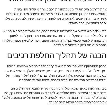
אחת הדרכים היעילות להימנע מתחזוקת רכב בעיר היא על ידי זיהוי בעיות
פוטנציאליות בטרם הן מתפתחות. כל רכב מציע מגוון סימנים מקדימים לתקלות
אפשריות, החל מרעשים לא מוכרים ועד לתנודות חריגות. שימת לב לסימנים אלו
יכולה לחסוך זמן וכסף בעתיד.
ביצוע בדיקות שגרתיות של המערכות השונות ברכב, כמו מערכת הקירור או המנוע,
יכול להציל את הנהג מתקלות חמורות. אם מתגלות בעיות, ניתן לפנות למוסך
המתמחה או להזמין טכנאי לבדיקה מעמיקה. חשוב לזכור, כל בעיה שנזנחת עלולה
להחמיר ולגרום לנזקים משמעותיים לרכב.
הבנה של תהליך החלפת רכיבים
כחלק מהתחזוקה השוטפת, לעיתים יש צורך בהחלפת רכיבים מסוימים. הכוונה
כאן היא להחלפת חלקים כמו מסננים, מצברים, ושמנים. תהליך זה עשוי להיראות
מסובך, אך הבנה בסיסית של הרכיבים והחלפתם יכולה להקל על התחזוקה. על
נהגים להכיר את הרכיבים המיוחדים לרכבם ולדעת מתי יש להחליפם.
ביצוע החלפות באופן עצמאי יכול לחסוך כסף, אך יש להבטיח שהחלפים הם
באיכות גבוהה ועמידים. בעת החלפה יש להקפיד על ההנחיות המיועדות לכך, כמו
גם על כללי הבטיחות. הבנה זו תאפשר לנהגים להיות פחות תלויים במוסכים ולנהל
את תחזוקת הרכב בצורה עצמאית ויעילה יותר.