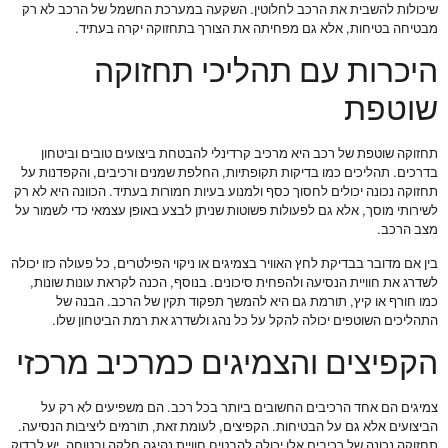
שיכולות להשבית את הרכב לחלוטין. השקעה במערכת החשמל של הרכב לא רק
מבטיחה בטיחות, אלא גם מפחיתה את הצורך בתחזוקה יקרה בעתיד.
היכרות עם תהליכי תחזוקה
שוטפת
תחזוקה שוטפת של רכב היא מרכיב קרדינלי להבטחת ביצועים טובים וביטחון
בדרכים. תהליכים כמו בדיקות תקופתיות, החלפת שמנים ורכיבים, והקפדנות על
תחזוקה נכונה יכולים לחסוך כסף ולמנוע בעיות חמורות בעתיד. הכוונה היא לא רק
לשירותי מוסך, אלא גם לפעולות פשוטות שניתן לבצע באופן עצמאי כדי לשמור על
מצב הרכב.
בין אם מדובר בבדיקת לחץ האוויר בצמיגים או ניקוי הפילטרים, כל פעולה כזו יכולה
לשדרג את חוויית הנסיעה ולהפחית סיכונים. בנוסף, הכנה לקראת עונות שונות,
כמו חורף או קיץ, תורמת גם היא להמשך תפקוד תקין של הרכב. הבנה של
התהליכים השוטפים יכולה להקל על כל נהג ולשדרג את רמת הביטחון שלו.
הקפיצים והצמיגים כמרכיב מרכזי
צמיגים הם אחד הרכיבים החשובים ביותר בכל רכב. הם משפיעים לא רק על
הביצועים אלא גם על הבטיחות. הקפיצים, לעומת זאת, תורמים ליציבות הנסיעה.
תחזוקה נכונה של רכיבים אלו יכולה להבטיח חוויית נהיגה חלקה ובטוחה. יש לבדוק